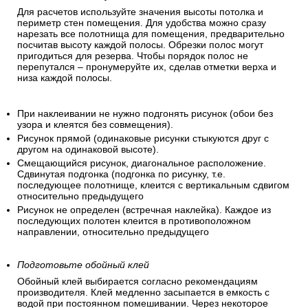
Для расчетов используйте значения высоты потолка и
периметр стен помещения. Для удобства можно сразу
нарезать все полотнища для помещения, предварительно
посчитав высоту каждой полосы. Обрезки полос могут
пригодиться для резерва. Чтобы порядок полос не
перепутался – пронумеруйте их, сделав отметки верха и
низа каждой полосы.
При наклеивании не нужно подгонять рисунок (обои без
узора и клеятся без совмещения).
Рисунок прямой (одинаковые рисунки стыкуются друг с
другом на одинаковой высоте).
Смещающийся рисунок, диагональное расположение.
Сдвинутая подгонка (подгонка по рисунку, т.е.
последующее полотнище, клеится с вертикальным сдвигом
относительно предыдущего
Рисунок не определен (встречная наклейка). Каждое из
последующих полотен клеится в противоположном
направлении, относительно предыдущего
Подготовьте обойный клей
Обойный клей выбирается согласно рекомендациям
производителя. Клей медленно засыпается в емкость с
водой при постоянном помешивании. Через некоторое