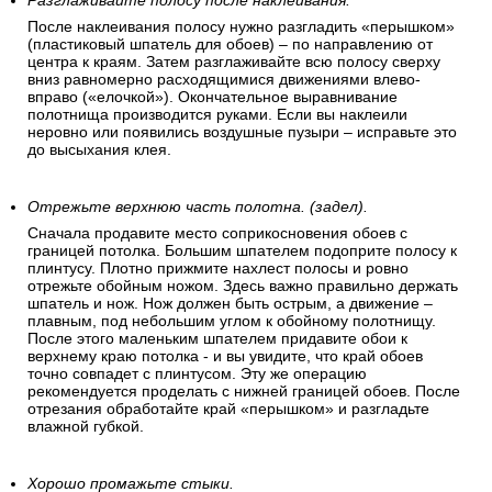
Разглаживайте полосу после наклеивания.
После наклеивания полосу нужно разгладить «перышком»
(пластиковый шпатель для обоев) – по направлению от
центра к краям. Затем разглаживайте всю полосу сверху
вниз равномерно расходящимися движениями влево-
вправо («елочкой»). Окончательное выравнивание
полотнища производится руками. Если вы наклеили
неровно или появились воздушные пузыри – исправьте это
до высыхания клея.
Отрежьте верхнюю часть полотна. (задел).
Сначала продавите место соприкосновения обоев с
границей потолка. Большим шпателем подоприте полосу к
плинтусу. Плотно прижмите нахлест полосы и ровно
отрежьте обойным ножом. Здесь важно правильно держать
шпатель и нож. Нож должен быть острым, а движение –
плавным, под небольшим углом к обойному полотнищу.
После этого маленьким шпателем придавите обои к
верхнему краю потолка - и вы увидите, что край обоев
точно совпадет с плинтусом. Эту же операцию
рекомендуется проделать с нижней границей обоев. После
отрезания обработайте край «перышком» и разгладьте
влажной губкой.
Хорошо промажьте стыки.