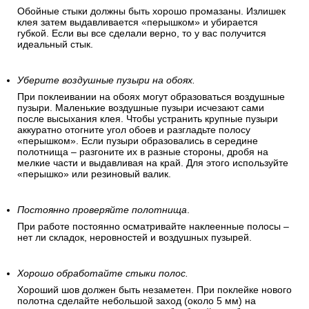
Обойные стыки должны быть хорошо промазаны. Излишек
клея затем выдавливается «перышком» и убирается
губкой. Если вы все сделали верно, то у вас получится
идеальный стык.
Уберите воздушные пузыри на обоях.
При поклеивании на обоях могут образоваться воздушные
пузыри. Маленькие воздушные пузыри исчезают сами
после высыхания клея. Чтобы устранить крупные пузыри
аккуратно отогните угол обоев и разгладьте полосу
«перышком». Если пузыри образовались в середине
полотнища – разгоните их в разные стороны, дробя на
мелкие части и выдавливая на край. Для этого используйте
«перышко» или резиновый валик.
Постоянно проверяйте полотнища
.
При работе постоянно осматривайте наклеенные полосы –
нет ли складок, неровностей и воздушных пузырей.
Хорошо обработайте стыки полос.
Хороший шов должен быть незаметен. При поклейке нового
полотна сделайте небольшой заход (около 5 мм) на