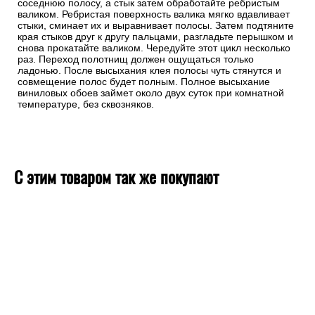
соседнюю полосу, а стык затем обработайте ребристым
валиком. Ребристая поверхность валика мягко вдавливает
стыки, сминает их и выравнивает полосы. Затем подтяните
края стыков друг к другу пальцами, разгладьте перышком и
снова прокатайте валиком. Чередуйте этот цикл несколько
раз. Переход полотнищ должен ощущаться только
ладонью. После высыхания клея полосы чуть стянутся и
совмещение полос будет полным. Полное высыхание
виниловых обоев займет около двух суток при комнатной
температуре, без сквозняков.
С этим товаром так же покупают