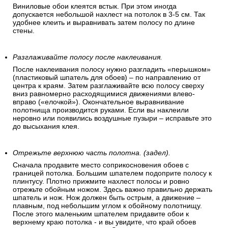
Виниловые обои клеятся встык. При этом иногда
допускается небольшой нахлест на потолок в 3-5 см. Так
удобнее клеить и выравнивать затем полосу по длине
стены.
Разглаживайте полосу после наклеивания.
После наклеивания полосу нужно разгладить «перышком»
(пластиковый шпатель для обоев) – по направлению от
центра к краям. Затем разглаживайте всю полосу сверху
вниз равномерно расходящимися движениями влево-
вправо («елочкой»). Окончательное выравнивание
полотнища производится руками. Если вы наклеили
неровно или появились воздушные пузыри – исправьте это
до высыхания клея.
Отрежьте верхнюю часть полотна. (задел).
Сначала продавите место соприкосновения обоев с
границей потолка. Большим шпателем подоприте полосу к
плинтусу. Плотно прижмите нахлест полосы и ровно
отрежьте обойным ножом. Здесь важно правильно держать
шпатель и нож. Нож должен быть острым, а движение –
плавным, под небольшим углом к обойному полотнищу.
После этого маленьким шпателем придавите обои к
верхнему краю потолка - и вы увидите, что край обоев