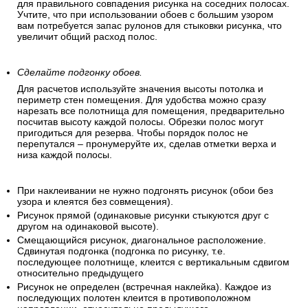
для правильного совпадения рисунка на соседних полосах.
Учтите, что при использовании обоев с большим узором
вам потребуется запас рулонов для стыковки рисунка, что
увеличит общий расход полос.
Сделайте подгонку обоев.
Для расчетов используйте значения высоты потолка и
периметр стен помещения. Для удобства можно сразу
нарезать все полотнища для помещения, предварительно
посчитав высоту каждой полосы. Обрезки полос могут
пригодиться для резерва. Чтобы порядок полос не
перепутался – пронумеруйте их, сделав отметки верха и
низа каждой полосы.
При наклеивании не нужно подгонять рисунок (обои без
узора и клеятся без совмещения).
Рисунок прямой (одинаковые рисунки стыкуются друг с
другом на одинаковой высоте).
Смещающийся рисунок, диагональное расположение.
Сдвинутая подгонка (подгонка по рисунку, т.е.
последующее полотнище, клеится с вертикальным сдвигом
относительно предыдущего
Рисунок не определен (встречная наклейка). Каждое из
последующих полотен клеится в противоположном