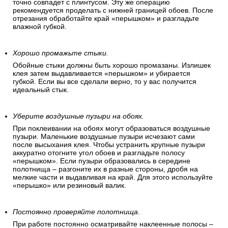
точно совпадет с плинтусом. Эту же операцию
рекомендуется проделать с нижней границей обоев. После
отрезания обработайте край «перышком» и разгладьте
влажной губкой.
Хорошо промажьте стыки.
Обойные стыки должны быть хорошо промазаны. Излишек
клея затем выдавливается «перышком» и убирается
губкой. Если вы все сделали верно, то у вас получится
идеальный стык.
Уберите воздушные пузыри на обоях.
При поклеивании на обоях могут образоваться воздушные
пузыри. Маленькие воздушные пузыри исчезают сами
после высыхания клея. Чтобы устранить крупные пузыри
аккуратно отогните угол обоев и разгладьте полосу
«перышком». Если пузыри образовались в середине
полотнища – разгоните их в разные стороны, дробя на
мелкие части и выдавливая на край. Для этого используйте
«перышко» или резиновый валик.
Постоянно проверяйте полотнища
.
При работе постоянно осматривайте наклеенные полосы –