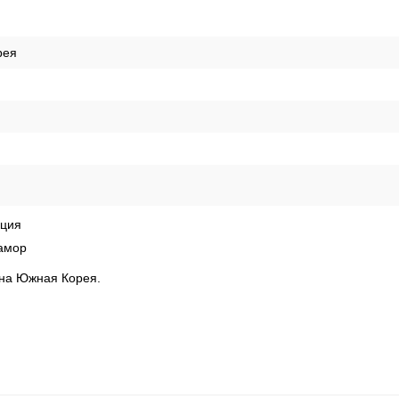
рея
кция
амор
рана Южная Корея.