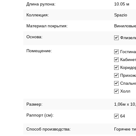
Длина рулона:
10.05 м
Коллекция:
Spazio
Материал покрытия:
Виниловы
Основа:
Флизел
Помещение:
Гостин
Кабине
Коридо
Прихож
Спальн
Холл
Размер:
1,06м х 10
Раппорт (см):
64
Способ производства:
Горячее т