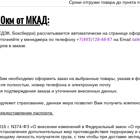
Сроки отгрузки товара до пункта п
10км от МКАД:
СДЭК, Боксберри) рассчитывается автоматически на странице офор
уточняйте у менеджера по телефону
+7(495)128-48-87
на Email
sal
ов в заказе.
 Вам необходимо оформить заказ на выбранные товары, указав в ф
ля полностью, номер телефона и электронную почту
ля подтверждения заказа и уточнения внесенных данных.
одлежит страхованию, данная мера позволит Вам получить компен
предоставление паспорта.
2016 г. N374-ФЗ «О внесении изменений в Федеральный закон «О п
 установления дополнительных мер противодействия терроризму и
ющему личность получателя груза, с тем чтобы при доставке эксп