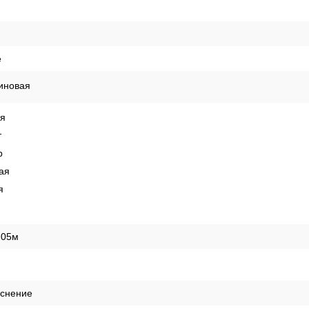
е
иновая
ая
т
р
ая
я
,05м
иснение