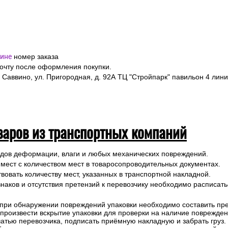
ине
номер заказа
почту после оформления покупки.
 Саввино, ул. Пригородная, д. 92А ТЦ "Стройпарк" павильон 4 лини
варов из транспортных компаний
ледов деформации, влаги и любых механических повреждений.
 мест с количеством мест в товаросопроводительных документах.
вовать количеству мест, указанных в транспортной накладной.
наков и отсутствия претензий к перевозчику необходимо расписатьс
 при обнаружении повреждений упаковки необходимо составить прет
е произвести вскрытие упаковки для проверки на наличие поврежде
чатью перевозчика, подписать приёмную накладную и забрать груз.