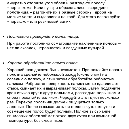
аккуратно отогните угол обоев и разгладьте полосу
«перышком». Если пузыри образовались в середине
полотнища – разгоните их в разные стороны, дробя на
мелкие части и выдавливая на край. Для этого используйте
«перышко» или резиновый валик.
Постоянно проверяйте полотнища
.
При работе постоянно осматривайте наклеенные полосы –
нет ли складок, неровностей и воздушных пузырей.
Хорошо обработайте стыки полос.
Хороший шов должен быть незаметен. При поклейке нового
полотна сделайте небольшой заход (около 5 мм) на
соседнюю полосу, а стык затем обработайте ребристым
валиком. Ребристая поверхность валика мягко вдавливает
стыки, сминает их и выравнивает полосы. Затем подтяните
края стыков друг к другу пальцами, разгладьте перышком и
снова прокатайте валиком. Чередуйте этот цикл несколько
раз. Переход полотнищ должен ощущаться только
ладонью. После высыхания клея полосы чуть стянутся и
совмещение полос будет полным. Полное высыхание
виниловых обоев займет около двух суток при комнатной
температуре, без сквозняков.