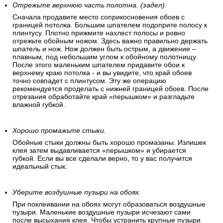
Отрежьте верхнюю часть полотна. (задел).
Сначала продавите место соприкосновения обоев с
границей потолка. Большим шпателем подоприте полосу к
плинтусу. Плотно прижмите нахлест полосы и ровно
отрежьте обойным ножом. Здесь важно правильно держать
шпатель и нож. Нож должен быть острым, а движение –
плавным, под небольшим углом к обойному полотнищу.
После этого маленьким шпателем придавите обои к
верхнему краю потолка - и вы увидите, что край обоев
точно совпадет с плинтусом. Эту же операцию
рекомендуется проделать с нижней границей обоев. После
отрезания обработайте край «перышком» и разгладьте
влажной губкой.
Хорошо промажьте стыки.
Обойные стыки должны быть хорошо промазаны. Излишек
клея затем выдавливается «перышком» и убирается
губкой. Если вы все сделали верно, то у вас получится
идеальный стык.
Уберите воздушные пузыри на обоях.
При поклеивании на обоях могут образоваться воздушные
пузыри. Маленькие воздушные пузыри исчезают сами
после высыхания клея. Чтобы устранить крупные пузыри