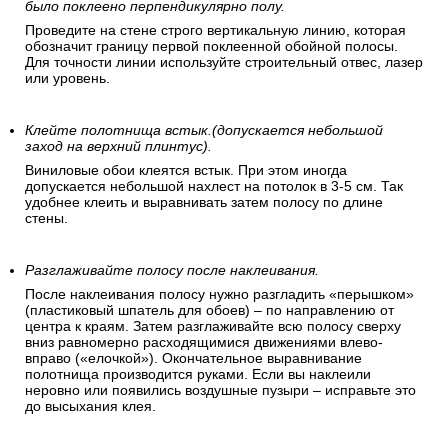
было поклеено перпендикулярно полу.
Проведите на стене строго вертикальную линию, которая
обозначит границу первой поклеенной обойной полосы.
Для точности линии используйте строительный отвес, лазер
или уровень.
Клейте полотнища встык.(допускается небольшой
заход на верхний плинтус).
Виниловые обои клеятся встык. При этом иногда
допускается небольшой нахлест на потолок в 3-5 см. Так
удобнее клеить и выравнивать затем полосу по длине
стены.
Разглаживайте полосу после наклеивания.
После наклеивания полосу нужно разгладить «перышком»
(пластиковый шпатель для обоев) – по направлению от
центра к краям. Затем разглаживайте всю полосу сверху
вниз равномерно расходящимися движениями влево-
вправо («елочкой»). Окончательное выравнивание
полотнища производится руками. Если вы наклеили
неровно или появились воздушные пузыри – исправьте это
до высыхания клея.