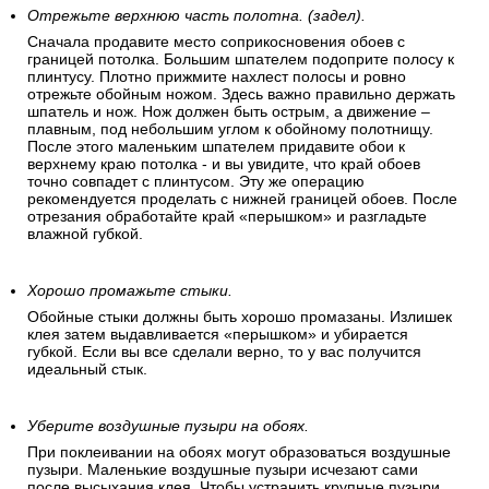
Отрежьте верхнюю часть полотна. (задел).
Сначала продавите место соприкосновения обоев с
границей потолка. Большим шпателем подоприте полосу к
плинтусу. Плотно прижмите нахлест полосы и ровно
отрежьте обойным ножом. Здесь важно правильно держать
шпатель и нож. Нож должен быть острым, а движение –
плавным, под небольшим углом к обойному полотнищу.
После этого маленьким шпателем придавите обои к
верхнему краю потолка - и вы увидите, что край обоев
точно совпадет с плинтусом. Эту же операцию
рекомендуется проделать с нижней границей обоев. После
отрезания обработайте край «перышком» и разгладьте
влажной губкой.
Хорошо промажьте стыки.
Обойные стыки должны быть хорошо промазаны. Излишек
клея затем выдавливается «перышком» и убирается
губкой. Если вы все сделали верно, то у вас получится
идеальный стык.
Уберите воздушные пузыри на обоях.
При поклеивании на обоях могут образоваться воздушные
пузыри. Маленькие воздушные пузыри исчезают сами
после высыхания клея. Чтобы устранить крупные пузыри