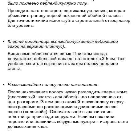
было поклеено перпендикулярно полу.
Проведите на стене строго вертикальную линию, которая
обозначит границу первой поклеенной обойной полосы.
Для точности линии используйте строительный отвес, лазер
или уровень.
Клейте полотнища встык.(допускается небольшой
заход на верхний плинтус).
Виниловые обои клеятся встык. При этом иногда
допускается небольшой нахлест на потолок в 3-5 см. Так
удобнее клеить и выравнивать затем полосу по длине
стены.
Разглаживайте полосу после наклеивания.
После наклеивания полосу нужно разгладить «перышком»
(пластиковый шпатель для обоев) – по направлению от
центра к краям. Затем разглаживайте всю полосу сверху
вниз равномерно расходящимися движениями влево-
вправо («елочкой»). Окончательное выравнивание
полотнища производится руками. Если вы наклеили
неровно или появились воздушные пузыри – исправьте это
до высыхания клея.