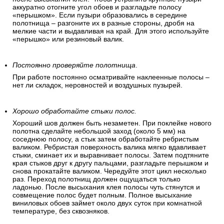
аккуратно отогните угол обоев и разгладьте полосу
«перышком». Если пузыри образовались в середине
полотнища – разгоните их в разные стороны, дробя на
мелкие части и выдавливая на край. Для этого используйте
«перышко» или резиновый валик.
Постоянно проверяйте полотнища
.
При работе постоянно осматривайте наклеенные полосы –
нет ли складок, неровностей и воздушных пузырей.
Хорошо обработайте стыки полос.
Хороший шов должен быть незаметен. При поклейке нового
полотна сделайте небольшой заход (около 5 мм) на
соседнюю полосу, а стык затем обработайте ребристым
валиком. Ребристая поверхность валика мягко вдавливает
стыки, сминает их и выравнивает полосы. Затем подтяните
края стыков друг к другу пальцами, разгладьте перышком и
снова прокатайте валиком. Чередуйте этот цикл несколько
раз. Переход полотнищ должен ощущаться только
ладонью. После высыхания клея полосы чуть стянутся и
совмещение полос будет полным. Полное высыхание
виниловых обоев займет около двух суток при комнатной
температуре, без сквозняков.