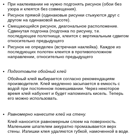
При наклеивании не нужно подгонять рисунок (обои без
узора и клеятся без совмещения).
Рисунок прямой (одинаковые рисунки стыкуются друг с
другом на одинаковой высоте).
Смещающийся рисунок, диагональное расположение.
Сдвинутая подгонка (подгонка по рисунку, т.е.
последующее полотнище, клеится с вертикальным сдвигом
относительно предыдущего
Рисунок не определен (встречная наклейка). Каждое из
последующих полотен клеится в противоположном
направлении, относительно предыдущего
Подготовьте обойный клей
Обойный клей выбирается согласно рекомендациям
производителя. Клей медленно засыпается в емкость с
водой при постоянном помешивании. Через некоторое
время клей набухнет и будет напоминать кисель. Теперь
его можно использовать.
Равномерно нанесите клей на стену.
Клей наносится равномерным слоем на поверхность.
Маленьким шпателем аккуратно промазывается верх
стены. Излишки клея удаляются губкой, намоченной в воде.