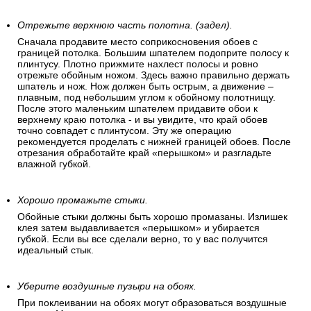
Отрежьте верхнюю часть полотна. (задел).
Сначала продавите место соприкосновения обоев с
границей потолка. Большим шпателем подоприте полосу к
плинтусу. Плотно прижмите нахлест полосы и ровно
отрежьте обойным ножом. Здесь важно правильно держать
шпатель и нож. Нож должен быть острым, а движение –
плавным, под небольшим углом к обойному полотнищу.
После этого маленьким шпателем придавите обои к
верхнему краю потолка - и вы увидите, что край обоев
точно совпадет с плинтусом. Эту же операцию
рекомендуется проделать с нижней границей обоев. После
отрезания обработайте край «перышком» и разгладьте
влажной губкой.
Хорошо промажьте стыки.
Обойные стыки должны быть хорошо промазаны. Излишек
клея затем выдавливается «перышком» и убирается
губкой. Если вы все сделали верно, то у вас получится
идеальный стык.
Уберите воздушные пузыри на обоях.
При поклеивании на обоях могут образоваться воздушные