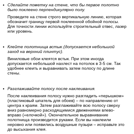
Сделайте пометку на стене, что бы первое полотно
было поклеено перпендикулярно полу.
Проведите на стене строго вертикальную линию, которая
обозначит границу первой поклеенной обойной полосы.
Для точности линии используйте строительный отвес, лазер
или уровень.
Клейте полотнища встык.(допускается небольшой
заход на верхний плинтус).
Виниловые обои клеятся встык. При этом иногда
допускается небольшой нахлест на потолок в 3-5 см. Так
удобнее клеить и выравнивать затем полосу по длине
стены.
Разглаживайте полосу после наклеивания.
После наклеивания полосу нужно разгладить «перышком»
(пластиковый шпатель для обоев) – по направлению от
центра к краям. Затем разглаживайте всю полосу сверху
вниз равномерно расходящимися движениями влево-
вправо («елочкой»). Окончательное выравнивание
полотнища производится руками. Если вы наклеили
неровно или появились воздушные пузыри – исправьте это
до высыхания клея.