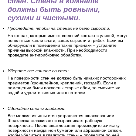
стен. Стены в комнате
должны быть ровными,
сухими и чистыми.
Проследите, чтобы на стенах не было сырости.
На стенах, которые имеют внешний контакт с улицей, могут
появляться капли влаги, запах сырости и грибок. Если вы
обнаружили в помещении такие признаки – устраните
причины высокой влажности. При необходимости
проведите антигрибковую обработку.
Уберите все лишнее со стен.
На поверхности стен не должно быть никаких посторонних
предметов (кронштейнов, креплений, гвоздей). Если в
помещении были поклеены старые обои, то смочите их
водой и удалите кистью или шпателем.
Сделайте стены гладкими.
Все мелкие изъяны стен устраняются шпаклеванием.
Шпаклевка сглаживает и выравнивает рабочую
поверхность. После шпатлевания произведите зачистку
поверхности наждачной бумагой или абразивной сеткой.
Чтобы убедиться в гладкости стены – проведите по ней