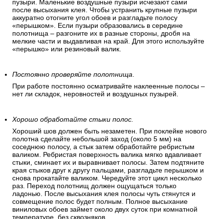
пузыри. Маленькие воздушные пузыри исчезают сами
после высыхания клея. Чтобы устранить крупные пузыри
аккуратно отогните угол обоев и разгладьте полосу
«перышком». Если пузыри образовались в середине
полотнища – разгоните их в разные стороны, дробя на
мелкие части и выдавливая на край. Для этого используйте
«перышко» или резиновый валик.
Постоянно проверяйте полотнища
.
При работе постоянно осматривайте наклеенные полосы –
нет ли складок, неровностей и воздушных пузырей.
Хорошо обработайте стыки полос.
Хороший шов должен быть незаметен. При поклейке нового
полотна сделайте небольшой заход (около 5 мм) на
соседнюю полосу, а стык затем обработайте ребристым
валиком. Ребристая поверхность валика мягко вдавливает
стыки, сминает их и выравнивает полосы. Затем подтяните
края стыков друг к другу пальцами, разгладьте перышком и
снова прокатайте валиком. Чередуйте этот цикл несколько
раз. Переход полотнищ должен ощущаться только
ладонью. После высыхания клея полосы чуть стянутся и
совмещение полос будет полным. Полное высыхание
виниловых обоев займет около двух суток при комнатной
температуре, без сквозняков.