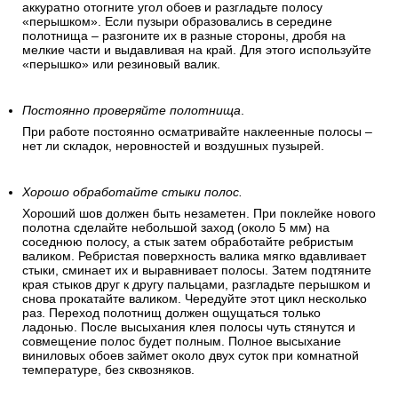
аккуратно отогните угол обоев и разгладьте полосу
«перышком». Если пузыри образовались в середине
полотнища – разгоните их в разные стороны, дробя на
мелкие части и выдавливая на край. Для этого используйте
«перышко» или резиновый валик.
Постоянно проверяйте полотнища
.
При работе постоянно осматривайте наклеенные полосы –
нет ли складок, неровностей и воздушных пузырей.
Хорошо обработайте стыки полос.
Хороший шов должен быть незаметен. При поклейке нового
полотна сделайте небольшой заход (около 5 мм) на
соседнюю полосу, а стык затем обработайте ребристым
валиком. Ребристая поверхность валика мягко вдавливает
стыки, сминает их и выравнивает полосы. Затем подтяните
края стыков друг к другу пальцами, разгладьте перышком и
снова прокатайте валиком. Чередуйте этот цикл несколько
раз. Переход полотнищ должен ощущаться только
ладонью. После высыхания клея полосы чуть стянутся и
совмещение полос будет полным. Полное высыхание
виниловых обоев займет около двух суток при комнатной
температуре, без сквозняков.