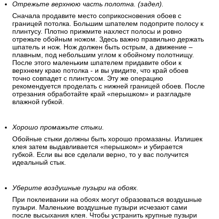
Отрежьте верхнюю часть полотна. (задел).
Сначала продавите место соприкосновения обоев с
границей потолка. Большим шпателем подоприте полосу к
плинтусу. Плотно прижмите нахлест полосы и ровно
отрежьте обойным ножом. Здесь важно правильно держать
шпатель и нож. Нож должен быть острым, а движение –
плавным, под небольшим углом к обойному полотнищу.
После этого маленьким шпателем придавите обои к
верхнему краю потолка - и вы увидите, что край обоев
точно совпадет с плинтусом. Эту же операцию
рекомендуется проделать с нижней границей обоев. После
отрезания обработайте край «перышком» и разгладьте
влажной губкой.
Хорошо промажьте стыки.
Обойные стыки должны быть хорошо промазаны. Излишек
клея затем выдавливается «перышком» и убирается
губкой. Если вы все сделали верно, то у вас получится
идеальный стык.
Уберите воздушные пузыри на обоях.
При поклеивании на обоях могут образоваться воздушные
пузыри. Маленькие воздушные пузыри исчезают сами
после высыхания клея. Чтобы устранить крупные пузыри