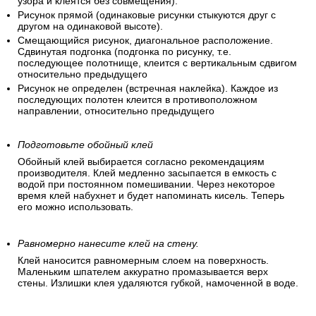
узора и клеятся без совмещения).
Рисунок прямой (одинаковые рисунки стыкуются друг с
другом на одинаковой высоте).
Смещающийся рисунок, диагональное расположение.
Сдвинутая подгонка (подгонка по рисунку, т.е.
последующее полотнище, клеится с вертикальным сдвигом
относительно предыдущего
Рисунок не определен (встречная наклейка). Каждое из
последующих полотен клеится в противоположном
направлении, относительно предыдущего
Подготовьте обойный клей
Обойный клей выбирается согласно рекомендациям
производителя. Клей медленно засыпается в емкость с
водой при постоянном помешивании. Через некоторое
время клей набухнет и будет напоминать кисель. Теперь
его можно использовать.
Равномерно нанесите клей на стену.
Клей наносится равномерным слоем на поверхность.
Маленьким шпателем аккуратно промазывается верх
стены. Излишки клея удаляются губкой, намоченной в воде.