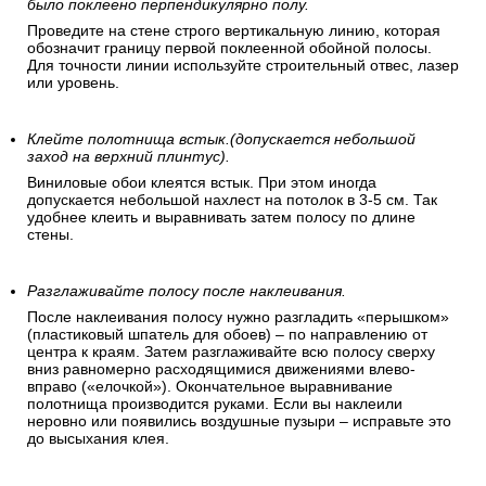
было поклеено перпендикулярно полу.
Проведите на стене строго вертикальную линию, которая
обозначит границу первой поклеенной обойной полосы.
Для точности линии используйте строительный отвес, лазер
или уровень.
Клейте полотнища встык.(допускается небольшой
заход на верхний плинтус).
Виниловые обои клеятся встык. При этом иногда
допускается небольшой нахлест на потолок в 3-5 см. Так
удобнее клеить и выравнивать затем полосу по длине
стены.
Разглаживайте полосу после наклеивания.
После наклеивания полосу нужно разгладить «перышком»
(пластиковый шпатель для обоев) – по направлению от
центра к краям. Затем разглаживайте всю полосу сверху
вниз равномерно расходящимися движениями влево-
вправо («елочкой»). Окончательное выравнивание
полотнища производится руками. Если вы наклеили
неровно или появились воздушные пузыри – исправьте это
до высыхания клея.