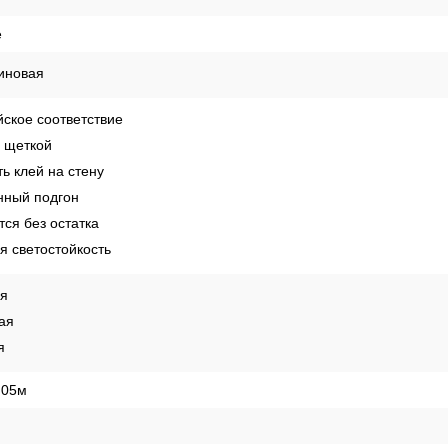
е
иновая
ское соответствие
 щеткой
ь клей на стену
ный подгон
ся без остатка
 светостойкость
ая
ая
я
,05м