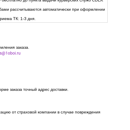
 бесплатно до пункта выдачи курьерских служб CDEK
жбами рассчитываются автоматически при оформлении
риема ТК: 1-3 дня.
мления заказа.
es@1oboi.ru
орме заказа точный адрес доставки.
сацию от страховой компании в случае повреждения