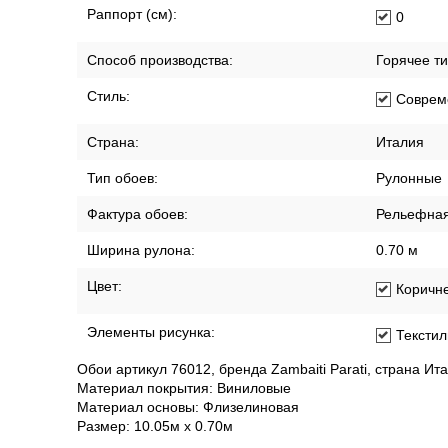
Размер рисунка:
Мелкий
Раппорт (см):
0
Способ производства:
Горячее т
Стиль:
Соврем
Страна:
Италия
Тип обоев:
Рулонные
Фактура обоев:
Рельефна
Ширина рулона:
0.70 м
Цвет:
Коричн
Элементы рисунка:
Текстил
Обои артикул 76012, бренда Zambaiti Parati, страна Ит
Материал покрытия: Виниловые