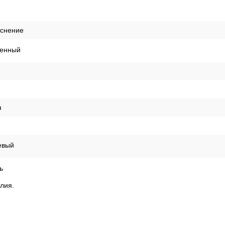
иснение
енный
я
евый
ь
алия.