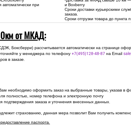
DEK/Boxberry
-Доставка за МКАД свыше 10 км —
я автоматически при
и Boxberry
Сроки доставки курьерскими слу
заказа.
Сроки отгрузки товара до пункта п
10км от МКАД:
СДЭК, Боксберри) рассчитывается автоматически на странице офор
уточняйте у менеджера по телефону
+7(495)128-48-87
на Email
sal
ов в заказе.
 Вам необходимо оформить заказ на выбранные товары, указав в ф
ля полностью, номер телефона и электронную почту
ля подтверждения заказа и уточнения внесенных данных.
одлежит страхованию, данная мера позволит Вам получить компен