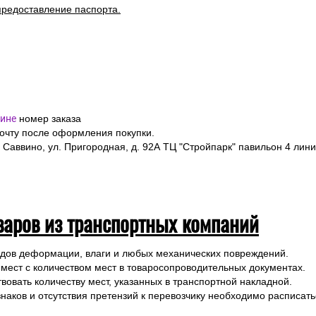
одлежит страхованию, данная мера позволит Вам получить компен
предоставление паспорта.
ине
номер заказа
почту после оформления покупки.
 Саввино, ул. Пригородная, д. 92А ТЦ "Стройпарк" павильон 4 лини
варов из транспортных компаний
ледов деформации, влаги и любых механических повреждений.
 мест с количеством мест в товаросопроводительных документах.