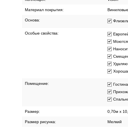
Длина рулона:
10.05 м
Коллекция:
Vision
Материал покрытия:
Виниловы
Основа:
Флизел
Особые свойства:
Европей
Моются
Наносит
Смещен
Удаляют
Хорошая
Помещение:
Гостин
Прихож
Спальн
Размер:
0,70м x 10