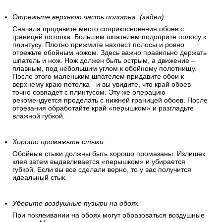
Отрежьте верхнюю часть полотна. (задел).
Сначала продавите место соприкосновения обоев с
границей потолка. Большим шпателем подоприте полосу к
плинтусу. Плотно прижмите нахлест полосы и ровно
отрежьте обойным ножом. Здесь важно правильно держать
шпатель и нож. Нож должен быть острым, а движение –
плавным, под небольшим углом к обойному полотнищу.
После этого маленьким шпателем придавите обои к
верхнему краю потолка - и вы увидите, что край обоев
точно совпадет с плинтусом. Эту же операцию
рекомендуется проделать с нижней границей обоев. После
отрезания обработайте край «перышком» и разгладьте
влажной губкой.
Хорошо промажьте стыки.
Обойные стыки должны быть хорошо промазаны. Излишек
клея затем выдавливается «перышком» и убирается
губкой. Если вы все сделали верно, то у вас получится
идеальный стык.
Уберите воздушные пузыри на обоях.
При поклеивании на обоях могут образоваться воздушные