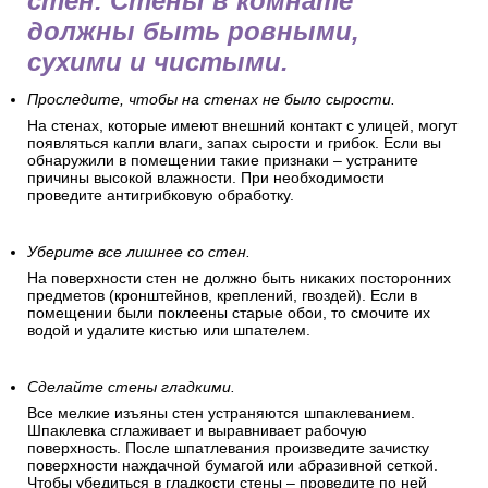
стен. Стены в комнате
должны быть ровными,
сухими и чистыми.
Проследите, чтобы на стенах не было сырости.
На стенах, которые имеют внешний контакт с улицей, могут
появляться капли влаги, запах сырости и грибок. Если вы
обнаружили в помещении такие признаки – устраните
причины высокой влажности. При необходимости
проведите антигрибковую обработку.
Уберите все лишнее со стен.
На поверхности стен не должно быть никаких посторонних
предметов (кронштейнов, креплений, гвоздей). Если в
помещении были поклеены старые обои, то смочите их
водой и удалите кистью или шпателем.
Сделайте стены гладкими.
Все мелкие изъяны стен устраняются шпаклеванием.
Шпаклевка сглаживает и выравнивает рабочую
поверхность. После шпатлевания произведите зачистку
поверхности наждачной бумагой или абразивной сеткой.
Чтобы убедиться в гладкости стены – проведите по ней