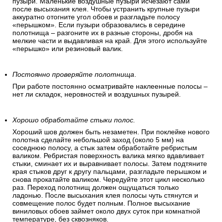
пузыри. Маленькие воздушные пузыри исчезают сами
после высыхания клея. Чтобы устранить крупные пузыри
аккуратно отогните угол обоев и разгладьте полосу
«перышком». Если пузыри образовались в середине
полотнища – разгоните их в разные стороны, дробя на
мелкие части и выдавливая на край. Для этого используйте
«перышко» или резиновый валик.
Постоянно проверяйте полотнища
.
При работе постоянно осматривайте наклеенные полосы –
нет ли складок, неровностей и воздушных пузырей.
Хорошо обработайте стыки полос.
Хороший шов должен быть незаметен. При поклейке нового
полотна сделайте небольшой заход (около 5 мм) на
соседнюю полосу, а стык затем обработайте ребристым
валиком. Ребристая поверхность валика мягко вдавливает
стыки, сминает их и выравнивает полосы. Затем подтяните
края стыков друг к другу пальцами, разгладьте перышком и
снова прокатайте валиком. Чередуйте этот цикл несколько
раз. Переход полотнищ должен ощущаться только
ладонью. После высыхания клея полосы чуть стянутся и
совмещение полос будет полным. Полное высыхание
виниловых обоев займет около двух суток при комнатной
температуре, без сквозняков.