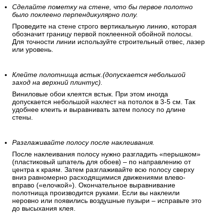
Сделайте пометку на стене, что бы первое полотно
было поклеено перпендикулярно полу.
Проведите на стене строго вертикальную линию, которая
обозначит границу первой поклеенной обойной полосы.
Для точности линии используйте строительный отвес, лазер
или уровень.
Клейте полотнища встык.(допускается небольшой
заход на верхний плинтус).
Виниловые обои клеятся встык. При этом иногда
допускается небольшой нахлест на потолок в 3-5 см. Так
удобнее клеить и выравнивать затем полосу по длине
стены.
Разглаживайте полосу после наклеивания.
После наклеивания полосу нужно разгладить «перышком»
(пластиковый шпатель для обоев) – по направлению от
центра к краям. Затем разглаживайте всю полосу сверху
вниз равномерно расходящимися движениями влево-
вправо («елочкой»). Окончательное выравнивание
полотнища производится руками. Если вы наклеили
неровно или появились воздушные пузыри – исправьте это
до высыхания клея.