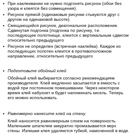
При наклеивании не нужно подгонять рисунок (обои без
узора и клеятся без совмещения).
Рисунок прямой (одинаковые рисунки стыкуются друг с
другом на одинаковой высоте).
Смещающийся рисунок, диагональное расположение.
Сдвинутая подгонка (подгонка по рисунку, т.е.
последующее полотнище, клеится с вертикальным сдвигом
относительно предыдущего
Рисунок не определен (встречная наклейка). Каждое из
последующих полотен клеится в противоположном
направлении, относительно предыдущего
Подготовьте обойный клей
Обойный клей выбирается согласно рекомендациям
производителя. Клей медленно засыпается в емкость с
водой при постоянном помешивании. Через некоторое
время клей набухнет и будет напоминать кисель. Теперь
его можно использовать.
Равномерно нанесите клей на стену.
Клей наносится равномерным слоем на поверхность.
Маленьким шпателем аккуратно промазывается верх
стены. Излишки клея удаляются губкой, намоченной в воде.