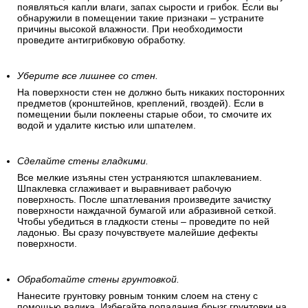
появляться капли влаги, запах сырости и грибок. Если вы
обнаружили в помещении такие признаки – устраните
причины высокой влажности. При необходимости
проведите антигрибковую обработку.
Уберите все лишнее со стен.
На поверхности стен не должно быть никаких посторонних
предметов (кронштейнов, креплений, гвоздей). Если в
помещении были поклеены старые обои, то смочите их
водой и удалите кистью или шпателем.
Сделайте стены гладкими.
Все мелкие изъяны стен устраняются шпаклеванием.
Шпаклевка сглаживает и выравнивает рабочую
поверхность. После шпатлевания произведите зачистку
поверхности наждачной бумагой или абразивной сеткой.
Чтобы убедиться в гладкости стены – проведите по ней
ладонью. Вы сразу почувствуете малейшие дефекты
поверхности.
Обработайте стены грунтовкой.
Нанесите грунтовку ровным тонким слоем на стену с
помощью валика. Избегайте попадания брызг грунтовки на