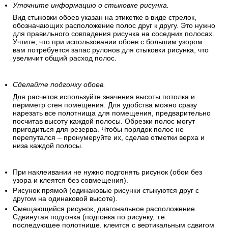
Уточните информацию о стыковке рисунка.
Вид стыковки обоев указан на этикетке в виде стрелок,
обозначающих расположение полос друг к другу. Это нужно
для правильного совпадения рисунка на соседних полосах.
Учтите, что при использовании обоев с большим узором
вам потребуется запас рулонов для стыковки рисунка, что
увеличит общий расход полос.
Сделайте подгонку обоев.
Для расчетов используйте значения высоты потолка и
периметр стен помещения. Для удобства можно сразу
нарезать все полотнища для помещения, предварительно
посчитав высоту каждой полосы. Обрезки полос могут
пригодиться для резерва. Чтобы порядок полос не
перепутался – пронумеруйте их, сделав отметки верха и
низа каждой полосы.
При наклеивании не нужно подгонять рисунок (обои без
узора и клеятся без совмещения).
Рисунок прямой (одинаковые рисунки стыкуются друг с
другом на одинаковой высоте).
Смещающийся рисунок, диагональное расположение.
Сдвинутая подгонка (подгонка по рисунку, т.е.
последующее полотнище, клеится с вертикальным сдвигом