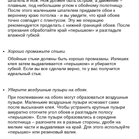
шпатель и нож. Нож должен быть острым, а движение –
плавным, под небольшим углом к обойному полотнищу.
После этого маленьким шпателем придавите обои к
верхнему краю потолка - и вы увидите, что край обоев
точно совпадет с плинтусом. Эту же операцию
рекомендуется проделать с нижней границей обоев. После
отрезания обработайте край «перышком» и разгладьте
влажной губкой.
Хорошо промажьте стыки.
Обойные стыки должны быть хорошо промазаны. Излишек
клея затем выдавливается «перышком» и убирается
губкой. Если вы все сделали верно, то у вас получится
идеальный стык.
Уберите воздушные пузыри на обоях.
При поклеивании на обоях могут образоваться воздушные
пузыри. Маленькие воздушные пузыри исчезают сами
после высыхания клея. Чтобы устранить крупные пузыри
аккуратно отогните угол обоев и разгладьте полосу
«перышком». Если пузыри образовались в середине
полотнища – разгоните их в разные стороны, дробя на
мелкие части и выдавливая на край. Для этого используйте
«перышко» или резиновый валик.