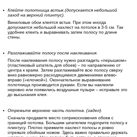
Клейте полотнища встык.(допускается небольшой
заход на верхний плинтус).
Виниловые обои клеятся встык. При этом иногда
допускается небольшой нахлест на потолок в 3-5 см. Так
удобнее клеить и выравнивать затем полосу по длине
стены.
Разглаживайте полосу после наклеивания.
После наклеивания полосу нужно разгладить «перышком»
(пластиковый шпатель для обоев) – по направлению от
центра к краям. Затем разглаживайте всю полосу сверху
вниз равномерно расходящимися движениями влево-
вправо («елочкой»). Окончательное выравнивание
полотнища производится руками. Если вы наклеили
неровно или появились воздушные пузыри – исправьте это
до высыхания клея.
Отрежьте верхнюю часть полотна. (задел).
Сначала продавите место соприкосновения обоев с
границей потолка. Большим шпателем подоприте полосу к
плинтусу. Плотно прижмите нахлест полосы и ровно
отрежьте обойным ножом. Здесь важно правильно держать