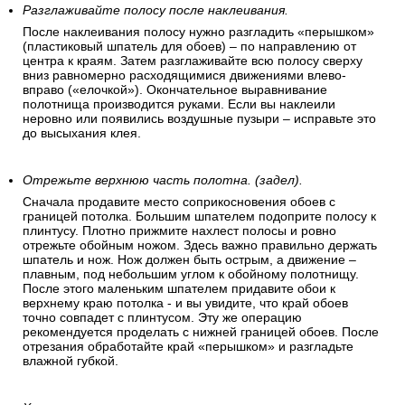
Разглаживайте полосу после наклеивания.
После наклеивания полосу нужно разгладить «перышком»
(пластиковый шпатель для обоев) – по направлению от
центра к краям. Затем разглаживайте всю полосу сверху
вниз равномерно расходящимися движениями влево-
вправо («елочкой»). Окончательное выравнивание
полотнища производится руками. Если вы наклеили
неровно или появились воздушные пузыри – исправьте это
до высыхания клея.
Отрежьте верхнюю часть полотна. (задел).
Сначала продавите место соприкосновения обоев с
границей потолка. Большим шпателем подоприте полосу к
плинтусу. Плотно прижмите нахлест полосы и ровно
отрежьте обойным ножом. Здесь важно правильно держать
шпатель и нож. Нож должен быть острым, а движение –
плавным, под небольшим углом к обойному полотнищу.
После этого маленьким шпателем придавите обои к
верхнему краю потолка - и вы увидите, что край обоев
точно совпадет с плинтусом. Эту же операцию
рекомендуется проделать с нижней границей обоев. После
отрезания обработайте край «перышком» и разгладьте
влажной губкой.