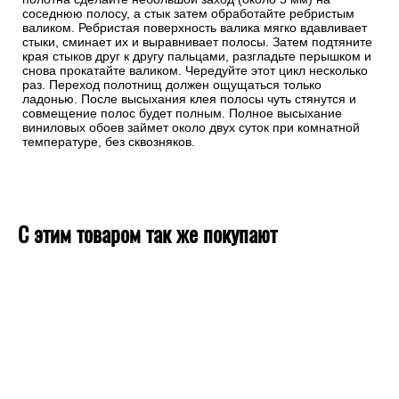
соседнюю полосу, а стык затем обработайте ребристым
валиком. Ребристая поверхность валика мягко вдавливает
стыки, сминает их и выравнивает полосы. Затем подтяните
края стыков друг к другу пальцами, разгладьте перышком и
снова прокатайте валиком. Чередуйте этот цикл несколько
раз. Переход полотнищ должен ощущаться только
ладонью. После высыхания клея полосы чуть стянутся и
совмещение полос будет полным. Полное высыхание
виниловых обоев займет около двух суток при комнатной
температуре, без сквозняков.
С этим товаром так же покупают