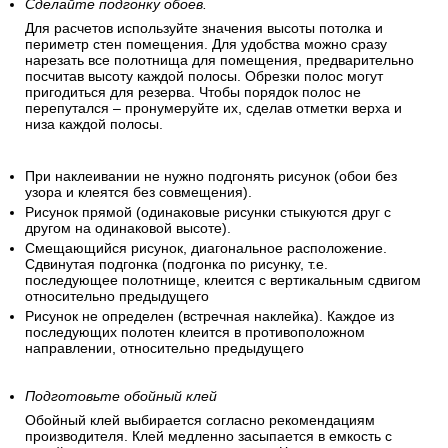
Сделайте подгонку обоев.
Для расчетов используйте значения высоты потолка и
периметр стен помещения. Для удобства можно сразу
нарезать все полотнища для помещения, предварительно
посчитав высоту каждой полосы. Обрезки полос могут
пригодиться для резерва. Чтобы порядок полос не
перепутался – пронумеруйте их, сделав отметки верха и
низа каждой полосы.
При наклеивании не нужно подгонять рисунок (обои без
узора и клеятся без совмещения).
Рисунок прямой (одинаковые рисунки стыкуются друг с
другом на одинаковой высоте).
Смещающийся рисунок, диагональное расположение.
Сдвинутая подгонка (подгонка по рисунку, т.е.
последующее полотнище, клеится с вертикальным сдвигом
относительно предыдущего
Рисунок не определен (встречная наклейка). Каждое из
последующих полотен клеится в противоположном
направлении, относительно предыдущего
Подготовьте обойный клей
Обойный клей выбирается согласно рекомендациям
производителя. Клей медленно засыпается в емкость с