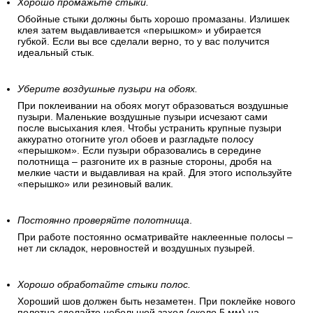
Хорошо промажьте стыки.
Обойные стыки должны быть хорошо промазаны. Излишек
клея затем выдавливается «перышком» и убирается
губкой. Если вы все сделали верно, то у вас получится
идеальный стык.
Уберите воздушные пузыри на обоях.
При поклеивании на обоях могут образоваться воздушные
пузыри. Маленькие воздушные пузыри исчезают сами
после высыхания клея. Чтобы устранить крупные пузыри
аккуратно отогните угол обоев и разгладьте полосу
«перышком». Если пузыри образовались в середине
полотнища – разгоните их в разные стороны, дробя на
мелкие части и выдавливая на край. Для этого используйте
«перышко» или резиновый валик.
Постоянно проверяйте полотнища
.
При работе постоянно осматривайте наклеенные полосы –
нет ли складок, неровностей и воздушных пузырей.
Хорошо обработайте стыки полос.
Хороший шов должен быть незаметен. При поклейке нового
полотна сделайте небольшой заход (около 5 мм) на