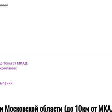
я
й
нный
до 10км от МКАД)
 компании)