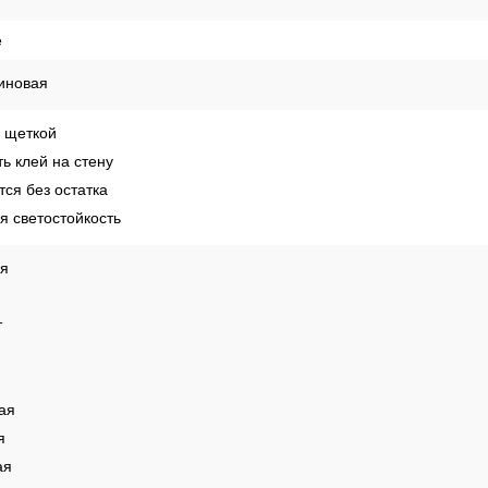
России
Способы оплаты
Рекомендации по поклейке обо
е
иновая
 щеткой
ь клей на стену
ся без остатка
 светостойкость
ая