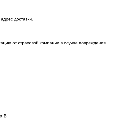
мления заказа.
l
sales@1oboi.ru
 адрес доставки.
сацию от страховой компании в случае повреждения