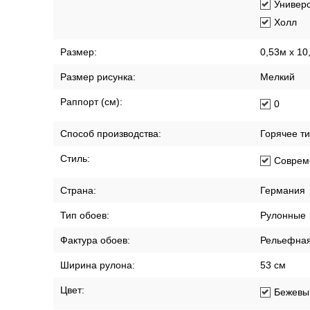
Кабине
Кухня
Офис
Прихож
Спальн
Столов
Универ
Холл
Размер:
0,53м x 10
Размер рисунка:
Мелкий
Раппорт (см):
0
Способ производства:
Горячее т
Стиль:
Соврем
Страна:
Германия