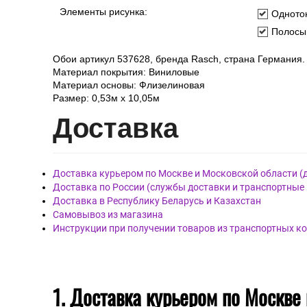
Тип обоев:
Рулонные
Фактура обоев:
Рельефна
Ширина рулона:
53 см
Цвет:
Бежевы
Элементы рисунка:
Одното
Полосы
Обои артикул 537628, бренда Rasch, страна Германия.
Материал покрытия: Виниловые
Материал основы: Флизелиновая
Размер: 0,53м x 10,05м
Дост
авка
Доставка курьером по Москве и Московской области (
Доставка по России (службы доставки и транспортные