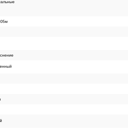
т
ая
я
ая
сальные
,05м
иснение
енный