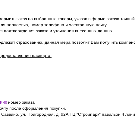
усь и Казахстан
СДЭК, Боксберри) рассчитывается автоматически на странице офор
уточняйте у менеджера по телефону
+7(495)128-48-87
или на Emai
ов в заказе.
ормить заказ на выбранные товары, указав в форме заказа точный
я полностью, номер телефона и электронную почту.
я подтверждения заказа и уточнения внесенных данных.
одлежит страхованию, данная мера позволит Вам получить компен
предоставление паспорта.