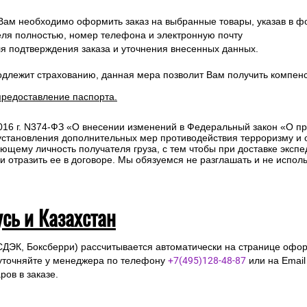
10км от МКАД:
СДЭК, Боксберри) рассчитывается автоматически на странице офор
уточняйте у менеджера по телефону
+7(495)128-48-87
на Email
sal
ов в заказе.
 Вам необходимо оформить заказ на выбранные товары, указав в ф
ля полностью, номер телефона и электронную почту
ля подтверждения заказа и уточнения внесенных данных.
одлежит страхованию, данная мера позволит Вам получить компен
предоставление паспорта.
2016 г. N374-ФЗ «О внесении изменений в Федеральный закон «О п
 установления дополнительных мер противодействия терроризму и
ющему личность получателя груза, с тем чтобы при доставке эксп
отразить ее в договоре. Мы обязуемся не разглашать и не исполь