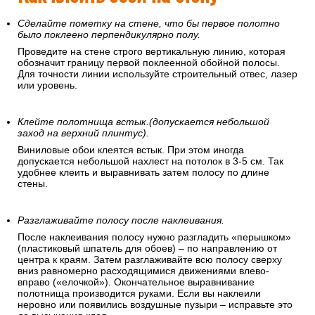
Сделайте пометку на стене, что бы первое полотно
было поклеено перпендикулярно полу.
Проведите на стене строго вертикальную линию, которая
обозначит границу первой поклеенной обойной полосы.
Для точности линии используйте строительный отвес, лазер
или уровень.
Клейте полотнища встык.(допускается небольшой
заход на верхний плинтус).
Виниловые обои клеятся встык. При этом иногда
допускается небольшой нахлест на потолок в 3-5 см. Так
удобнее клеить и выравнивать затем полосу по длине
стены.
Разглаживайте полосу после наклеивания.
После наклеивания полосу нужно разгладить «перышком»
(пластиковый шпатель для обоев) – по направлению от
центра к краям. Затем разглаживайте всю полосу сверху
вниз равномерно расходящимися движениями влево-
вправо («елочкой»). Окончательное выравнивание
полотнища производится руками. Если вы наклеили
неровно или появились воздушные пузыри – исправьте это