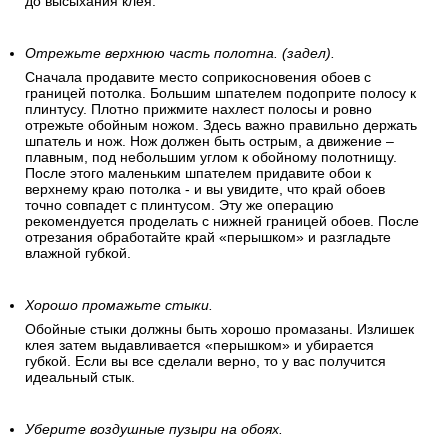
до высыхания клея.
Отрежьте верхнюю часть полотна. (задел).
Сначала продавите место соприкосновения обоев с
границей потолка. Большим шпателем подоприте полосу к
плинтусу. Плотно прижмите нахлест полосы и ровно
отрежьте обойным ножом. Здесь важно правильно держать
шпатель и нож. Нож должен быть острым, а движение –
плавным, под небольшим углом к обойному полотнищу.
После этого маленьким шпателем придавите обои к
верхнему краю потолка - и вы увидите, что край обоев
точно совпадет с плинтусом. Эту же операцию
рекомендуется проделать с нижней границей обоев. После
отрезания обработайте край «перышком» и разгладьте
влажной губкой.
Хорошо промажьте стыки.
Обойные стыки должны быть хорошо промазаны. Излишек
клея затем выдавливается «перышком» и убирается
губкой. Если вы все сделали верно, то у вас получится
идеальный стык.
Уберите воздушные пузыри на обоях.