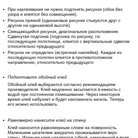
При наклеивании не нужно подгонять рисунок (обои без
узора и клеятся без совмещения).
Рисунок прямой (одинаковые рисунки стыкуются друг с
другом на одинаковой высоте).
Смещающийся рисунок, диагональное расположение.
Сдвинутая подгонка (подгонка по рисунку, т.е.
последующее полотнище, клеится с вертикальным сдвигом
относительно предыдущего
Рисунок не определен (встречная наклейка). Каждое из
последующих полотен клеится в противоположном
направлении, относительно предыдущего
Подготовьте обойный клей
Обойный клей выбирается согласно рекомендациям
производителя. Клей медленно засыпается в емкость с
водой при постоянном помешивании. Через некоторое
время клей набухнет и будет напоминать кисель. Теперь
его можно использовать.
Равномерно нанесите клей на стену.
Клей наносится равномерным слоем на поверхность.
Маленьким шпателем аккуратно промазывается верх
стены. Излишки клея удаляются губкой, намоченной в воде.