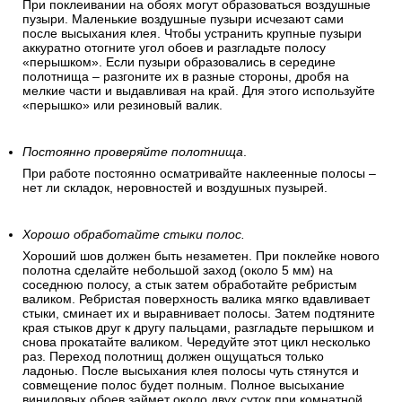
При поклеивании на обоях могут образоваться воздушные
пузыри. Маленькие воздушные пузыри исчезают сами
после высыхания клея. Чтобы устранить крупные пузыри
аккуратно отогните угол обоев и разгладьте полосу
«перышком». Если пузыри образовались в середине
полотнища – разгоните их в разные стороны, дробя на
мелкие части и выдавливая на край. Для этого используйте
«перышко» или резиновый валик.
Постоянно проверяйте полотнища
.
При работе постоянно осматривайте наклеенные полосы –
нет ли складок, неровностей и воздушных пузырей.
Хорошо обработайте стыки полос.
Хороший шов должен быть незаметен. При поклейке нового
полотна сделайте небольшой заход (около 5 мм) на
соседнюю полосу, а стык затем обработайте ребристым
валиком. Ребристая поверхность валика мягко вдавливает
стыки, сминает их и выравнивает полосы. Затем подтяните
края стыков друг к другу пальцами, разгладьте перышком и
снова прокатайте валиком. Чередуйте этот цикл несколько
раз. Переход полотнищ должен ощущаться только
ладонью. После высыхания клея полосы чуть стянутся и
совмещение полос будет полным. Полное высыхание
виниловых обоев займет около двух суток при комнатной