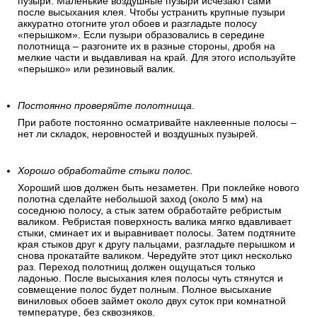
пузыри. Маленькие воздушные пузыри исчезают сами
после высыхания клея. Чтобы устранить крупные пузыри
аккуратно отогните угол обоев и разгладьте полосу
«перышком». Если пузыри образовались в середине
полотнища – разгоните их в разные стороны, дробя на
мелкие части и выдавливая на край. Для этого используйте
«перышко» или резиновый валик.
Постоянно проверяйте полотнища
.
При работе постоянно осматривайте наклеенные полосы –
нет ли складок, неровностей и воздушных пузырей.
Хорошо обработайте стыки полос.
Хороший шов должен быть незаметен. При поклейке нового
полотна сделайте небольшой заход (около 5 мм) на
соседнюю полосу, а стык затем обработайте ребристым
валиком. Ребристая поверхность валика мягко вдавливает
стыки, сминает их и выравнивает полосы. Затем подтяните
края стыков друг к другу пальцами, разгладьте перышком и
снова прокатайте валиком. Чередуйте этот цикл несколько
раз. Переход полотнищ должен ощущаться только
ладонью. После высыхания клея полосы чуть стянутся и
совмещение полос будет полным. Полное высыхание
виниловых обоев займет около двух суток при комнатной
температуре, без сквозняков.