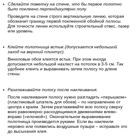
Сделайте пометку на стене, что бы первое полотно
было поклеено перпендикулярно полу.
Проведите на стене строго вертикальную линию, которая
обозначит границу первой поклеенной обойной полосы.
Для точности линии используйте строительный отвес, лазер
или уровень.
Клейте полотнища встык.(допускается небольшой
заход на верхний плинтус).
Виниловые обои клеятся встык. При этом иногда
допускается небольшой нахлест на потолок в 3-5 см. Так
удобнее клеить и выравнивать затем полосу по длине
стены.
Разглаживайте полосу после наклеивания.
После наклеивания полосу нужно разгладить «перышком»
(пластиковый шпатель для обоев) – по направлению от
центра к краям. Затем разглаживайте всю полосу сверху
вниз равномерно расходящимися движениями влево-
вправо («елочкой»). Окончательное выравнивание
полотнища производится руками. Если вы наклеили
неровно или появились воздушные пузыри – исправьте это
до высыхания клея.