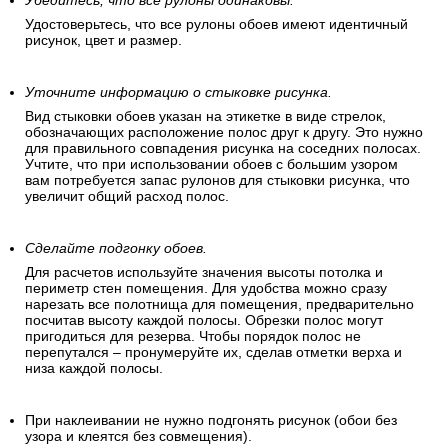
Убедитесь, что все рулоны одинаковы.
Удостоверьтесь, что все рулоны обоев имеют идентичный
рисунок, цвет и размер.
Уточните информацию о стыковке рисунка.
Вид стыковки обоев указан на этикетке в виде стрелок,
обозначающих расположение полос друг к другу. Это нужно
для правильного совпадения рисунка на соседних полосах.
Учтите, что при использовании обоев с большим узором
вам потребуется запас рулонов для стыковки рисунка, что
увеличит общий расход полос.
Сделайте подгонку обоев.
Для расчетов используйте значения высоты потолка и
периметр стен помещения. Для удобства можно сразу
нарезать все полотнища для помещения, предварительно
посчитав высоту каждой полосы. Обрезки полос могут
пригодиться для резерва. Чтобы порядок полос не
перепутался – пронумеруйте их, сделав отметки верха и
низа каждой полосы.
При наклеивании не нужно подгонять рисунок (обои без
узора и клеятся без совмещения).