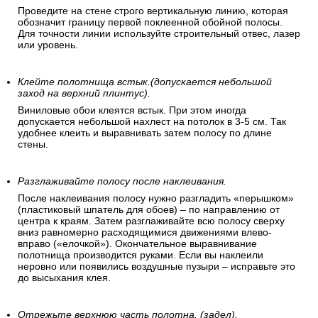
Проведите на стене строго вертикальную линию, которая
обозначит границу первой поклеенной обойной полосы.
Для точности линии используйте строительный отвес, лазер
или уровень.
Клейте полотнища встык.(допускается небольшой
заход на верхний плинтус).
Виниловые обои клеятся встык. При этом иногда
допускается небольшой нахлест на потолок в 3-5 см. Так
удобнее клеить и выравнивать затем полосу по длине
стены.
Разглаживайте полосу после наклеивания.
После наклеивания полосу нужно разгладить «перышком»
(пластиковый шпатель для обоев) – по направлению от
центра к краям. Затем разглаживайте всю полосу сверху
вниз равномерно расходящимися движениями влево-
вправо («елочкой»). Окончательное выравнивание
полотнища производится руками. Если вы наклеили
неровно или появились воздушные пузыри – исправьте это
до высыхания клея.
Отрежьте верхнюю часть полотна. (задел).