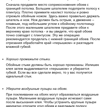
Сначала продавите место соприкосновения обоев с
границей потолка. Большим шпателем подоприте полосу к
плинтусу. Плотно прижмите нахлест полосы и ровно
отрежьте обойным ножом. Здесь важно правильно держать
шпатель и нож. Нож должен быть острым, а движение –
плавным, под небольшим углом к обойному полотнищу.
После этого маленьким шпателем придавите обои к
верхнему краю потолка - и вы увидите, что край обоев
точно совпадет с плинтусом. Эту же операцию
рекомендуется проделать с нижней границей обоев. После
отрезания обработайте край «перышком» и разгладьте
влажной губкой.
Хорошо промажьте стыки.
Обойные стыки должны быть хорошо промазаны. Излишек
клея затем выдавливается «перышком» и убирается
губкой. Если вы все сделали верно, то у вас получится
идеальный стык.
Уберите воздушные пузыри на обоях.
При поклеивании на обоях могут образоваться воздушные
пузыри. Маленькие воздушные пузыри исчезают сами
после высыхания клея. Чтобы устранить крупные пузыри
аккуратно отогните угол обоев и разгладьте полосу