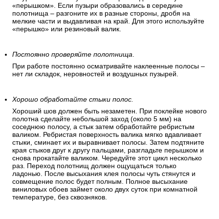
«перышком». Если пузыри образовались в середине
полотнища – разгоните их в разные стороны, дробя на
мелкие части и выдавливая на край. Для этого используйте
«перышко» или резиновый валик.
Постоянно проверяйте полотнища
.
При работе постоянно осматривайте наклеенные полосы –
нет ли складок, неровностей и воздушных пузырей.
Хорошо обработайте стыки полос.
Хороший шов должен быть незаметен. При поклейке нового
полотна сделайте небольшой заход (около 5 мм) на
соседнюю полосу, а стык затем обработайте ребристым
валиком. Ребристая поверхность валика мягко вдавливает
стыки, сминает их и выравнивает полосы. Затем подтяните
края стыков друг к другу пальцами, разгладьте перышком и
снова прокатайте валиком. Чередуйте этот цикл несколько
раз. Переход полотнищ должен ощущаться только
ладонью. После высыхания клея полосы чуть стянутся и
совмещение полос будет полным. Полное высыхание
виниловых обоев займет около двух суток при комнатной
температуре, без сквозняков.