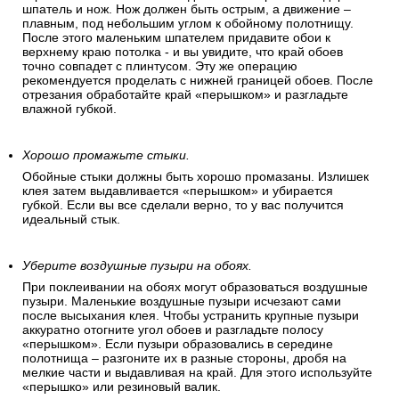
шпатель и нож. Нож должен быть острым, а движение –
плавным, под небольшим углом к обойному полотнищу.
После этого маленьким шпателем придавите обои к
верхнему краю потолка - и вы увидите, что край обоев
точно совпадет с плинтусом. Эту же операцию
рекомендуется проделать с нижней границей обоев. После
отрезания обработайте край «перышком» и разгладьте
влажной губкой.
Хорошо промажьте стыки.
Обойные стыки должны быть хорошо промазаны. Излишек
клея затем выдавливается «перышком» и убирается
губкой. Если вы все сделали верно, то у вас получится
идеальный стык.
Уберите воздушные пузыри на обоях.
При поклеивании на обоях могут образоваться воздушные
пузыри. Маленькие воздушные пузыри исчезают сами
после высыхания клея. Чтобы устранить крупные пузыри
аккуратно отогните угол обоев и разгладьте полосу
«перышком». Если пузыри образовались в середине
полотнища – разгоните их в разные стороны, дробя на
мелкие части и выдавливая на край. Для этого используйте
«перышко» или резиновый валик.