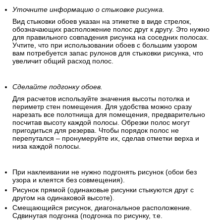
Уточните информацию о стыковке рисунка.
Вид стыковки обоев указан на этикетке в виде стрелок,
обозначающих расположение полос друг к другу. Это нужно
для правильного совпадения рисунка на соседних полосах.
Учтите, что при использовании обоев с большим узором
вам потребуется запас рулонов для стыковки рисунка, что
увеличит общий расход полос.
Сделайте подгонку обоев.
Для расчетов используйте значения высоты потолка и
периметр стен помещения. Для удобства можно сразу
нарезать все полотнища для помещения, предварительно
посчитав высоту каждой полосы. Обрезки полос могут
пригодиться для резерва. Чтобы порядок полос не
перепутался – пронумеруйте их, сделав отметки верха и
низа каждой полосы.
При наклеивании не нужно подгонять рисунок (обои без
узора и клеятся без совмещения).
Рисунок прямой (одинаковые рисунки стыкуются друг с
другом на одинаковой высоте).
Смещающийся рисунок, диагональное расположение.
Сдвинутая подгонка (подгонка по рисунку, т.е.