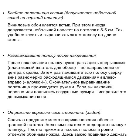
Клейте полотнища встык.(допускается небольшой
заход на верхний плинтус).
Виниловые обои клеятся встык. При этом иногда
допускается небольшой нахлест на потолок в 3-5 см. Так
удобнее клеить и выравнивать затем полосу по длине
стены.
Разглаживайте полосу после наклеивания.
После наклеивания полосу нужно разгладить «перышком»
(пластиковый шпатель для обоев) – по направлению от
центра к краям. Затем разглаживайте всю полосу сверху
вниз равномерно расходящимися движениями влево-
вправо («елочкой»). Окончательное выравнивание
полотнища производится руками. Если вы наклеили
неровно или появились воздушные пузыри – исправьте это
до высыхания клея.
Отрежьте верхнюю часть полотна. (задел).
Сначала продавите место соприкосновения обоев с
границей потолка. Большим шпателем подоприте полосу к
плинтусу. Плотно прижмите нахлест полосы и ровно
отрежьте обойным ножом. Здесь важно правильно держать