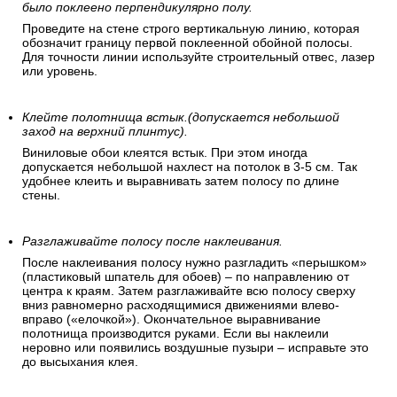
было поклеено перпендикулярно полу.
Проведите на стене строго вертикальную линию, которая
обозначит границу первой поклеенной обойной полосы.
Для точности линии используйте строительный отвес, лазер
или уровень.
Клейте полотнища встык.(допускается небольшой
заход на верхний плинтус).
Виниловые обои клеятся встык. При этом иногда
допускается небольшой нахлест на потолок в 3-5 см. Так
удобнее клеить и выравнивать затем полосу по длине
стены.
Разглаживайте полосу после наклеивания.
После наклеивания полосу нужно разгладить «перышком»
(пластиковый шпатель для обоев) – по направлению от
центра к краям. Затем разглаживайте всю полосу сверху
вниз равномерно расходящимися движениями влево-
вправо («елочкой»). Окончательное выравнивание
полотнища производится руками. Если вы наклеили
неровно или появились воздушные пузыри – исправьте это
до высыхания клея.