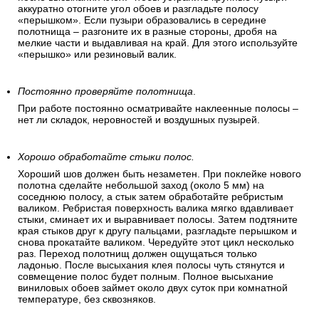
аккуратно отогните угол обоев и разгладьте полосу
«перышком». Если пузыри образовались в середине
полотнища – разгоните их в разные стороны, дробя на
мелкие части и выдавливая на край. Для этого используйте
«перышко» или резиновый валик.
Постоянно проверяйте полотнища
.
При работе постоянно осматривайте наклеенные полосы –
нет ли складок, неровностей и воздушных пузырей.
Хорошо обработайте стыки полос.
Хороший шов должен быть незаметен. При поклейке нового
полотна сделайте небольшой заход (около 5 мм) на
соседнюю полосу, а стык затем обработайте ребристым
валиком. Ребристая поверхность валика мягко вдавливает
стыки, сминает их и выравнивает полосы. Затем подтяните
края стыков друг к другу пальцами, разгладьте перышком и
снова прокатайте валиком. Чередуйте этот цикл несколько
раз. Переход полотнищ должен ощущаться только
ладонью. После высыхания клея полосы чуть стянутся и
совмещение полос будет полным. Полное высыхание
виниловых обоев займет около двух суток при комнатной
температуре, без сквозняков.