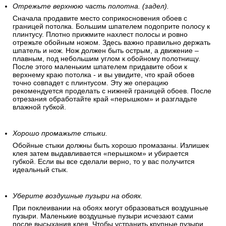
Отрежьте верхнюю часть полотна. (задел).
Сначала продавите место соприкосновения обоев с
границей потолка. Большим шпателем подоприте полосу к
плинтусу. Плотно прижмите нахлест полосы и ровно
отрежьте обойным ножом. Здесь важно правильно держать
шпатель и нож. Нож должен быть острым, а движение –
плавным, под небольшим углом к обойному полотнищу.
После этого маленьким шпателем придавите обои к
верхнему краю потолка - и вы увидите, что край обоев
точно совпадет с плинтусом. Эту же операцию
рекомендуется проделать с нижней границей обоев. После
отрезания обработайте край «перышком» и разгладьте
влажной губкой.
Хорошо промажьте стыки.
Обойные стыки должны быть хорошо промазаны. Излишек
клея затем выдавливается «перышком» и убирается
губкой. Если вы все сделали верно, то у вас получится
идеальный стык.
Уберите воздушные пузыри на обоях.
При поклеивании на обоях могут образоваться воздушные
пузыри. Маленькие воздушные пузыри исчезают сами
после высыхания клея. Чтобы устранить крупные пузыри