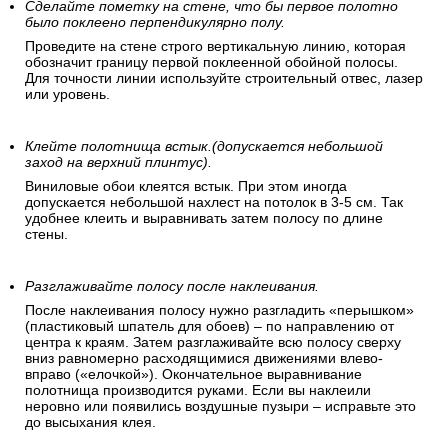
Сделайте пометку на стене, что бы первое полотно
было поклеено перпендикулярно полу.
Проведите на стене строго вертикальную линию, которая
обозначит границу первой поклеенной обойной полосы.
Для точности линии используйте строительный отвес, лазер
или уровень.
Клейте полотнища встык.(допускается небольшой
заход на верхний плинтус).
Виниловые обои клеятся встык. При этом иногда
допускается небольшой нахлест на потолок в 3-5 см. Так
удобнее клеить и выравнивать затем полосу по длине
стены.
Разглаживайте полосу после наклеивания.
После наклеивания полосу нужно разгладить «перышком»
(пластиковый шпатель для обоев) – по направлению от
центра к краям. Затем разглаживайте всю полосу сверху
вниз равномерно расходящимися движениями влево-
вправо («елочкой»). Окончательное выравнивание
полотнища производится руками. Если вы наклеили
неровно или появились воздушные пузыри – исправьте это
до высыхания клея.