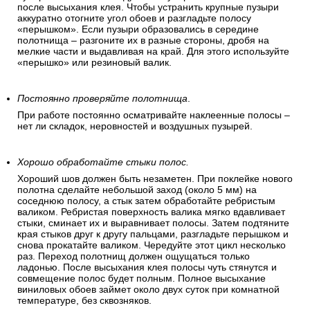
после высыхания клея. Чтобы устранить крупные пузыри
аккуратно отогните угол обоев и разгладьте полосу
«перышком». Если пузыри образовались в середине
полотнища – разгоните их в разные стороны, дробя на
мелкие части и выдавливая на край. Для этого используйте
«перышко» или резиновый валик.
Постоянно проверяйте полотнища
.
При работе постоянно осматривайте наклеенные полосы –
нет ли складок, неровностей и воздушных пузырей.
Хорошо обработайте стыки полос.
Хороший шов должен быть незаметен. При поклейке нового
полотна сделайте небольшой заход (около 5 мм) на
соседнюю полосу, а стык затем обработайте ребристым
валиком. Ребристая поверхность валика мягко вдавливает
стыки, сминает их и выравнивает полосы. Затем подтяните
края стыков друг к другу пальцами, разгладьте перышком и
снова прокатайте валиком. Чередуйте этот цикл несколько
раз. Переход полотнищ должен ощущаться только
ладонью. После высыхания клея полосы чуть стянутся и
совмещение полос будет полным. Полное высыхание
виниловых обоев займет около двух суток при комнатной
температуре, без сквозняков.