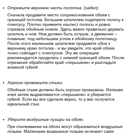
Отрежьте верхнюю часть полотна. (задел).
Сначала продавите место соприкосновения обоев с
границей потолка. Большим шпателем подоприте полосу к
плинтусу. Плотно прижмите нахлест полосы и ровно
отрежьте обойным ножом. Здесь важно правильно держать
шпатель и нож. Нож должен быть острым, а движение –
плавным, под небольшим углом к обойному полотнищу.
После этого маленьким шпателем придавите обои к
верхнему краю потолка - и вы увидите, что край обоев
точно совпадет с плинтусом. Эту же операцию
рекомендуется проделать с нижней границей обоев. После
отрезания обработайте край «перышком» и разгладьте
влажной губкой.
Хорошо промажьте стыки.
Обойные стыки должны быть хорошо промазаны. Излишек
клея затем выдавливается «перышком» и убирается
губкой. Если вы все сделали верно, то у вас получится
идеальный стык.
Уберите воздушные пузыри на обоях.
При поклеивании на обоях могут образоваться воздушные
пузыри. Маленькие воздушные пузыри исчезают сами