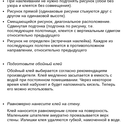
При наклеивании не нужно подгонять рисунок (обои без
узора и клеятся без совмещения).
Рисунок прямой (одинаковые рисунки стыкуются друг с
другом на одинаковой высоте).
Смещающийся рисунок, диагональное расположение.
Сдвинутая подгонка (подгонка по рисунку, т.е.
последующее полотнище, клеится с вертикальным сдвигом
относительно предыдущего
Рисунок не определен (встречная наклейка). Каждое из
последующих полотен клеится в противоположном
направлении, относительно предыдущего
Подготовьте обойный клей
Обойный клей выбирается согласно рекомендациям
производителя. Клей медленно засыпается в емкость с
водой при постоянном помешивании. Через некоторое
время клей набухнет и будет напоминать кисель. Теперь
его можно использовать.
Равномерно нанесите клей на стену.
Клей наносится равномерным слоем на поверхность.
Маленьким шпателем аккуратно промазывается верх
стены. Излишки клея удаляются губкой, намоченной в воде.