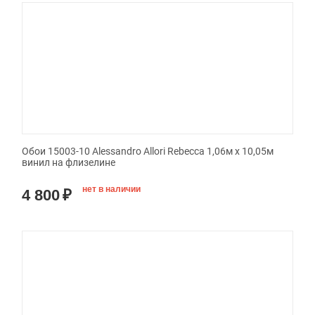
Обои 15003-10 Alessandro Allori Rebecca 1,06м х 10,05м
винил на флизелине
нет в наличии
4 800
₽