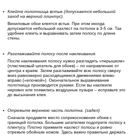
Сделайте пометку на стене, что бы первое полотно
было поклеено перпендикулярно полу.
Проведите на стене строго вертикальную линию, которая
обозначит границу первой поклеенной обойной полосы.
Для точности линии используйте строительный отвес, лазер
или уровень.
Клейте полотнища встык.(допускается небольшой
заход на верхний плинтус).
Виниловые обои клеятся встык. При этом иногда
допускается небольшой нахлест на потолок в 3-5 см. Так
удобнее клеить и выравнивать затем полосу по длине
стены.
Разглаживайте полосу после наклеивания.
После наклеивания полосу нужно разгладить «перышком»
(пластиковый шпатель для обоев) – по направлению от
центра к краям. Затем разглаживайте всю полосу сверху
вниз равномерно расходящимися движениями влево-
вправо («елочкой»). Окончательное выравнивание
полотнища производится руками. Если вы наклеили
неровно или появились воздушные пузыри – исправьте это
до высыхания клея.