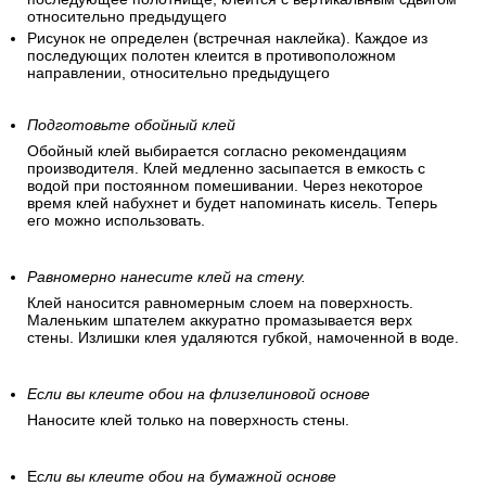
При наклеивании не нужно подгонять рисунок (обои без
узора и клеятся без совмещения).
Рисунок прямой (одинаковые рисунки стыкуются друг с
другом на одинаковой высоте).
Смещающийся рисунок, диагональное расположение.
Сдвинутая подгонка (подгонка по рисунку, т.е.
последующее полотнище, клеится с вертикальным сдвигом
относительно предыдущего
Рисунок не определен (встречная наклейка). Каждое из
последующих полотен клеится в противоположном
направлении, относительно предыдущего
Подготовьте обойный клей
Обойный клей выбирается согласно рекомендациям
производителя. Клей медленно засыпается в емкость с
водой при постоянном помешивании. Через некоторое
время клей набухнет и будет напоминать кисель. Теперь
его можно использовать.
Равномерно нанесите клей на стену.
Клей наносится равномерным слоем на поверхность.
Маленьким шпателем аккуратно промазывается верх
стены. Излишки клея удаляются губкой, намоченной в воде.