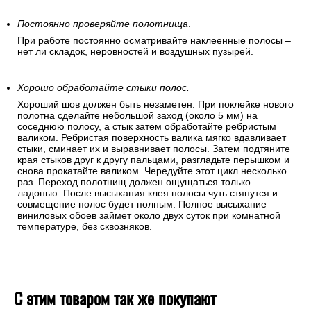
после высыхания клея. Чтобы устранить крупные пузыри
аккуратно отогните угол обоев и разгладьте полосу
«перышком». Если пузыри образовались в середине
полотнища – разгоните их в разные стороны, дробя на
мелкие части и выдавливая на край. Для этого используйте
«перышко» или резиновый валик.
Постоянно проверяйте полотнища
.
При работе постоянно осматривайте наклеенные полосы –
нет ли складок, неровностей и воздушных пузырей.
Хорошо обработайте стыки полос.
Хороший шов должен быть незаметен. При поклейке нового
полотна сделайте небольшой заход (около 5 мм) на
соседнюю полосу, а стык затем обработайте ребристым
валиком. Ребристая поверхность валика мягко вдавливает
стыки, сминает их и выравнивает полосы. Затем подтяните
края стыков друг к другу пальцами, разгладьте перышком и
снова прокатайте валиком. Чередуйте этот цикл несколько
раз. Переход полотнищ должен ощущаться только
ладонью. После высыхания клея полосы чуть стянутся и
совмещение полос будет полным. Полное высыхание
виниловых обоев займет около двух суток при комнатной
температуре, без сквозняков.