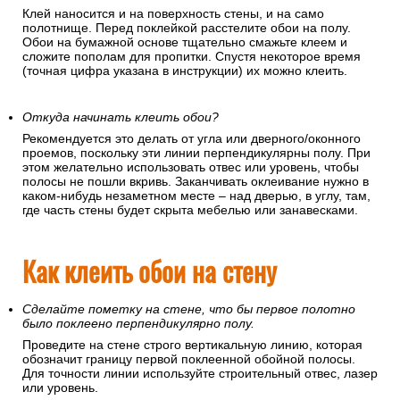
Если вы клеите обои на флизелиновой основе
Наносите клей только на поверхность стены.
Е
сли вы клеите обои на бумажной основе
Клей наносится и на поверхность стены, и на само
полотнище. Перед поклейкой расстелите обои на полу.
Обои на бумажной основе тщательно смажьте клеем и
сложите пополам для пропитки. Спустя некоторое время
(точная цифра указана в инструкции) их можно клеить.
Откуда начинать клеить обои?
Рекомендуется это делать от угла или дверного/оконного
проемов, поскольку эти линии перпендикулярны полу. При
этом желательно использовать отвес или уровень, чтобы
полосы не пошли вкривь. Заканчивать оклеивание нужно в
каком-нибудь незаметном месте – над дверью, в углу, там,
где часть стены будет скрыта мебелью или занавесками.
Как клеить обои на стену