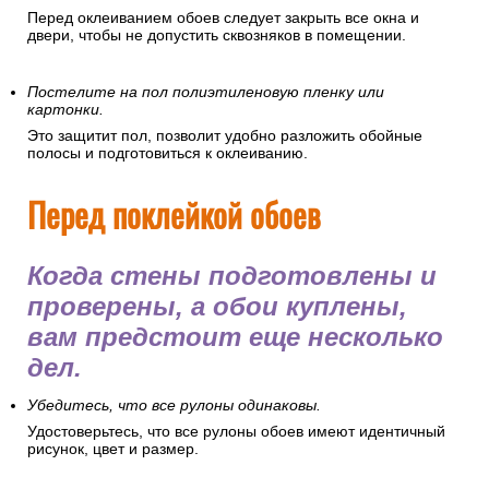
Рекомендуется провести полную уборку помещения и
очистить его от пыли. Частички пыли могут испачкать обои,
навредить здоровью, осесть на клее и грунтовке, что
ухудшит их качества.
Плотно закройте все окна и двери.
Перед оклеиванием обоев следует закрыть все окна и
двери, чтобы не допустить сквозняков в помещении.
Постелите на пол полиэтиленовую пленку или
картонки.
Это защитит пол, позволит удобно разложить обойные
полосы и подготовиться к оклеиванию.
Перед поклейкой обоев
Когда стены подготовлены и
проверены, а обои куплены,
вам предстоит еще несколько
дел.