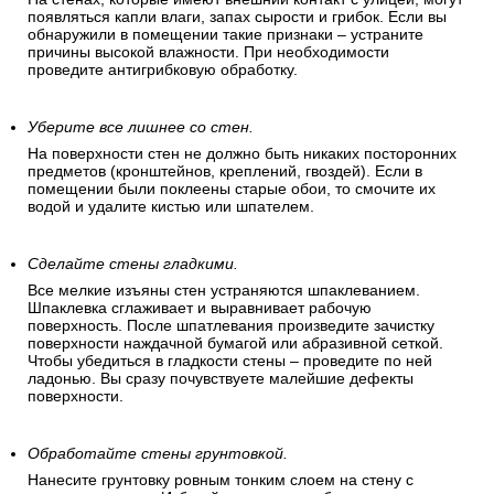
должны быть ровными,
сухими и чистыми.
Проследите, чтобы на стенах не было сырости.
На стенах, которые имеют внешний контакт с улицей, могут
появляться капли влаги, запах сырости и грибок. Если вы
обнаружили в помещении такие признаки – устраните
причины высокой влажности. При необходимости
проведите антигрибковую обработку.
Уберите все лишнее со стен.
На поверхности стен не должно быть никаких посторонних
предметов (кронштейнов, креплений, гвоздей). Если в
помещении были поклеены старые обои, то смочите их
водой и удалите кистью или шпателем.
Сделайте стены гладкими.
Все мелкие изъяны стен устраняются шпаклеванием.
Шпаклевка сглаживает и выравнивает рабочую
поверхность. После шпатлевания произведите зачистку
поверхности наждачной бумагой или абразивной сеткой.
Чтобы убедиться в гладкости стены – проведите по ней