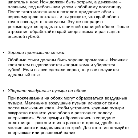
Отрежьте верхнюю часть полотна. (задел).
Сначала продавите место соприкосновения обоев с
границей потолка. Большим шпателем подоприте полосу к
плинтусу. Плотно прижмите нахлест полосы и ровно
отрежьте обойным ножом. Здесь важно правильно держать
шпатель и нож. Нож должен быть острым, а движение –
плавным, под небольшим углом к обойному полотнищу.
После этого маленьким шпателем придавите обои к
верхнему краю потолка - и вы увидите, что край обоев
точно совпадет с плинтусом. Эту же операцию
рекомендуется проделать с нижней границей обоев. После
отрезания обработайте край «перышком» и разгладьте
влажной губкой.
Хорошо промажьте стыки.
Обойные стыки должны быть хорошо промазаны. Излишек
клея затем выдавливается «перышком» и убирается
губкой. Если вы все сделали верно, то у вас получится
идеальный стык.
Уберите воздушные пузыри на обоях.
При поклеивании на обоях могут образоваться воздушные
пузыри. Маленькие воздушные пузыри исчезают сами