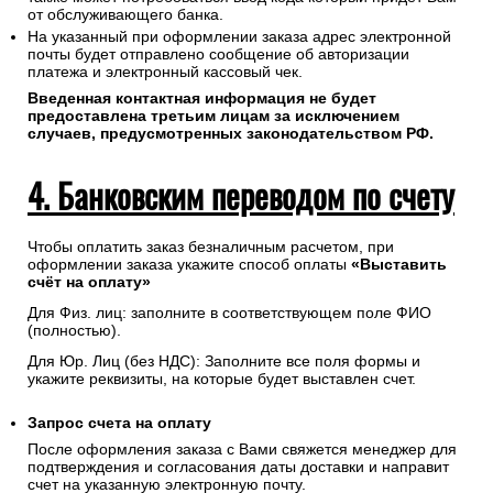
Соединение с платежным шлюзом и передача
информации осуществляется в защищенном режиме с
использованием протокола шифрования SSL.
В случае если Ваш банк поддерживает технологию
безопасного проведения интернет-платежей Verified By
Visa или MasterCard Secure Code для проведения платежа
также может потребоваться ввод кода который придет Вам
от обслуживающего банка.
На указанный при оформлении заказа адрес электронной
почты будет отправлено сообщение об авторизации
платежа и электронный кассовый чек.
Введенная контактная информация не будет
предоставлена третьим лицам за исключением
случаев, предусмотренных законодательством РФ.
4. Банковским переводом по счету
Чтобы оплатить заказ безналичным расчетом, при
оформлении заказа укажите способ оплаты
«Выставить
счёт на оплату»
Для Физ. лиц: заполните в соответствующем поле ФИО
(полностью).
Для Юр. Лиц (без НДС): Заполните все поля формы и