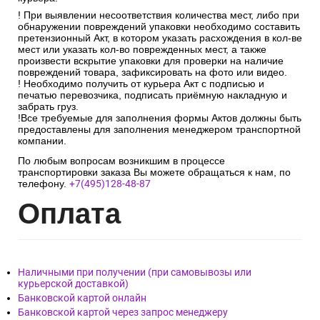
соответствовать количеству мест, указанных в транспортной
накладной.
После проверки упаковки, кол-ва мест, маркировочных
знаков и отсутствия претензий к перевозчику необходимо
расписаться в документах и получить заказ, вскрыть
упаковку и проверить на наличие боя в присутствии
курьера.
! При выявлении несоответствия количества мест, либо при
обнаружении повреждений упаковки необходимо составить
претензионный Акт, в котором указать расхождения в кол-ве
мест или указать кол-во поврежденных мест, а также
произвести вскрытие упаковки для проверки на наличие
повреждений товара, зафиксировать на фото или видео.
! Необходимо получить от курьера Акт с подписью и
печатью перевозчика, подписать приёмную накладную и
забрать груз.
!Все требуемые для заполнения формы Актов должны быть
предоставлены для заполнения менеджером транспортной
компании.
По любым вопросам возникшим в процессе
транспортировки заказа Вы можете обращаться к нам, по
телефону.
+7(495)128-48-87
Опл
ата