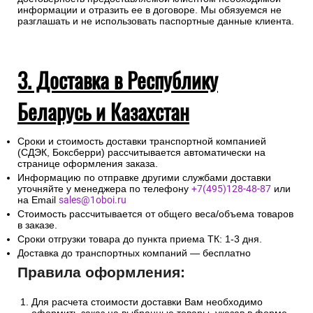
законодательных актов Российской Федерации в части
установления дополнительных мер противодействия
терроризму и обеспечения общественной безопасности
интернет-магазин запрашивает данные по документу,
удостоверяющему личность получателя груза, с тем чтобы
при доставке экспедитор имел возможность проверить
достоверность предоставляемой клиентом необходимой
информации и отразить ее в договоре. Мы обязуемся не
разглашать и не использовать паспортные данные клиента.
3. Доставка в Республику
Беларусь и Казахстан
Сроки и стоимость доставки транспортной компанией
(СДЭК, Боксберри) рассчитывается автоматически на
странице оформления заказа.
Информацию по отправке другими службами доставки
уточняйте у менеджера по телефону
+7(495)128-48-87
или
на Email
sales@1oboi.ru
Стоимость рассчитывается от общего веса/объема товаров
в заказе.