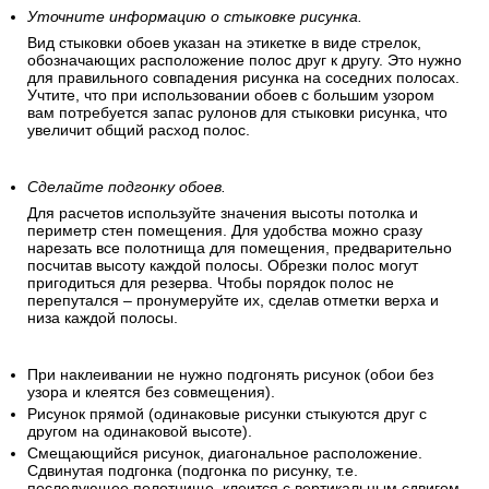
Убедитесь, что все рулоны одинаковы.
Удостоверьтесь, что все рулоны обоев имеют идентичный
рисунок, цвет и размер.
Уточните информацию о стыковке рисунка.
Вид стыковки обоев указан на этикетке в виде стрелок,
обозначающих расположение полос друг к другу. Это нужно
для правильного совпадения рисунка на соседних полосах.
Учтите, что при использовании обоев с большим узором
вам потребуется запас рулонов для стыковки рисунка, что
увеличит общий расход полос.
Сделайте подгонку обоев.
Для расчетов используйте значения высоты потолка и
периметр стен помещения. Для удобства можно сразу
нарезать все полотнища для помещения, предварительно
посчитав высоту каждой полосы. Обрезки полос могут
пригодиться для резерва. Чтобы порядок полос не
перепутался – пронумеруйте их, сделав отметки верха и
низа каждой полосы.