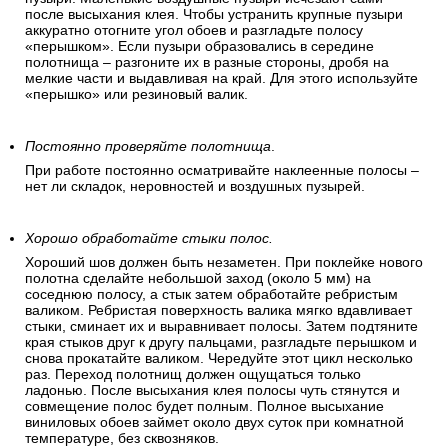
после высыхания клея. Чтобы устранить крупные пузыри
аккуратно отогните угол обоев и разгладьте полосу
«перышком». Если пузыри образовались в середине
полотнища – разгоните их в разные стороны, дробя на
мелкие части и выдавливая на край. Для этого используйте
«перышко» или резиновый валик.
Постоянно проверяйте полотнища
.
При работе постоянно осматривайте наклеенные полосы –
нет ли складок, неровностей и воздушных пузырей.
Хорошо обработайте стыки полос.
Хороший шов должен быть незаметен. При поклейке нового
полотна сделайте небольшой заход (около 5 мм) на
соседнюю полосу, а стык затем обработайте ребристым
валиком. Ребристая поверхность валика мягко вдавливает
стыки, сминает их и выравнивает полосы. Затем подтяните
края стыков друг к другу пальцами, разгладьте перышком и
снова прокатайте валиком. Чередуйте этот цикл несколько
раз. Переход полотнищ должен ощущаться только
ладонью. После высыхания клея полосы чуть стянутся и
совмещение полос будет полным. Полное высыхание
виниловых обоев займет около двух суток при комнатной
температуре, без сквозняков.