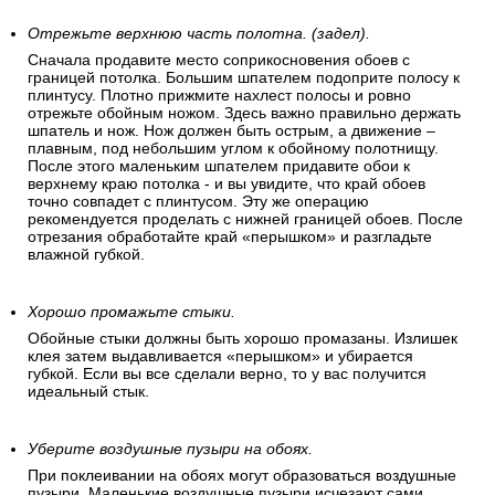
Отрежьте верхнюю часть полотна. (задел).
Сначала продавите место соприкосновения обоев с
границей потолка. Большим шпателем подоприте полосу к
плинтусу. Плотно прижмите нахлест полосы и ровно
отрежьте обойным ножом. Здесь важно правильно держать
шпатель и нож. Нож должен быть острым, а движение –
плавным, под небольшим углом к обойному полотнищу.
После этого маленьким шпателем придавите обои к
верхнему краю потолка - и вы увидите, что край обоев
точно совпадет с плинтусом. Эту же операцию
рекомендуется проделать с нижней границей обоев. После
отрезания обработайте край «перышком» и разгладьте
влажной губкой.
Хорошо промажьте стыки.
Обойные стыки должны быть хорошо промазаны. Излишек
клея затем выдавливается «перышком» и убирается
губкой. Если вы все сделали верно, то у вас получится
идеальный стык.
Уберите воздушные пузыри на обоях.
При поклеивании на обоях могут образоваться воздушные
пузыри. Маленькие воздушные пузыри исчезают сами