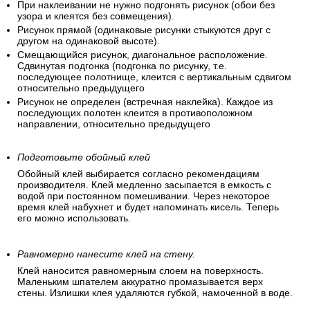
При наклеивании не нужно подгонять рисунок (обои без
узора и клеятся без совмещения).
Рисунок прямой (одинаковые рисунки стыкуются друг с
другом на одинаковой высоте).
Смещающийся рисунок, диагональное расположение.
Сдвинутая подгонка (подгонка по рисунку, т.е.
последующее полотнище, клеится с вертикальным сдвигом
относительно предыдущего
Рисунок не определен (встречная наклейка). Каждое из
последующих полотен клеится в противоположном
направлении, относительно предыдущего
Подготовьте обойный клей
Обойный клей выбирается согласно рекомендациям
производителя. Клей медленно засыпается в емкость с
водой при постоянном помешивании. Через некоторое
время клей набухнет и будет напоминать кисель. Теперь
его можно использовать.
Равномерно нанесите клей на стену.
Клей наносится равномерным слоем на поверхность.
Маленьким шпателем аккуратно промазывается верх
стены. Излишки клея удаляются губкой, намоченной в воде.