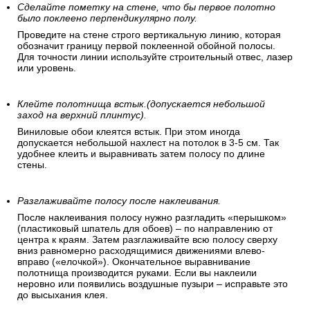
Сделайте пометку на стене, что бы первое полотно
было поклеено перпендикулярно полу.
Проведите на стене строго вертикальную линию, которая
обозначит границу первой поклеенной обойной полосы.
Для точности линии используйте строительный отвес, лазер
или уровень.
Клейте полотнища встык.(допускается небольшой
заход на верхний плинтус).
Виниловые обои клеятся встык. При этом иногда
допускается небольшой нахлест на потолок в 3-5 см. Так
удобнее клеить и выравнивать затем полосу по длине
стены.
Разглаживайте полосу после наклеивания.
После наклеивания полосу нужно разгладить «перышком»
(пластиковый шпатель для обоев) – по направлению от
центра к краям. Затем разглаживайте всю полосу сверху
вниз равномерно расходящимися движениями влево-
вправо («елочкой»). Окончательное выравнивание
полотнища производится руками. Если вы наклеили
неровно или появились воздушные пузыри – исправьте это
до высыхания клея.