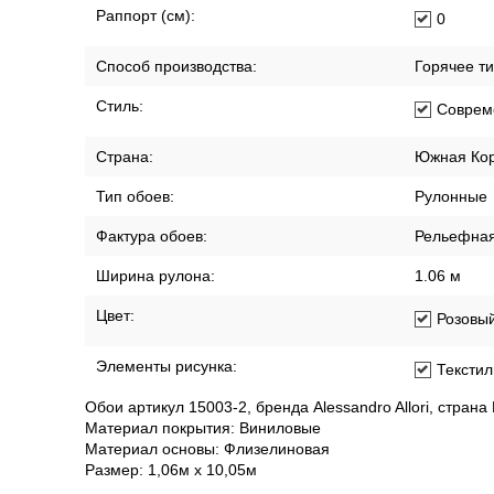
Раппорт (см):
0
Способ производства:
Горячее т
Стиль:
Соврем
Страна:
Южная Ко
Тип обоев:
Рулонные
Фактура обоев:
Рельефна
Ширина рулона:
1.06 м
Цвет:
Розовы
Элементы рисунка:
Текстил
Обои артикул 15003-2, бренда Alessandro Allori, стран
Материал покрытия: Виниловые
Материал основы: Флизелиновая
Размер: 1,06м х 10,05м