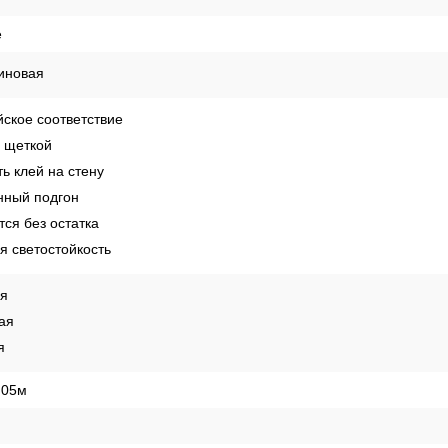
е
иновая
ское соответствие
 щеткой
ь клей на стену
ный подгон
ся без остатка
 светостойкость
ая
ая
я
,05м