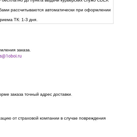
 бесплатно до пункта выдачи курьерских служб CDEK
жбами рассчитываются автоматически при оформлении
риема ТК: 1-3 дня.
мления заказа.
es@1oboi.ru
орме заказа точный адрес доставки.
сацию от страховой компании в случае повреждения