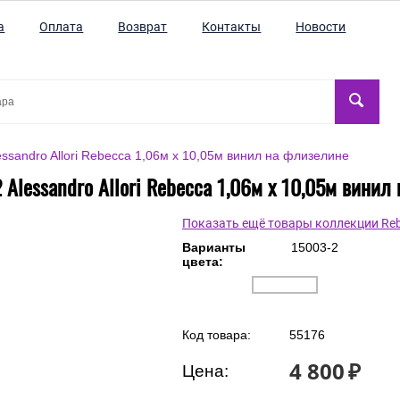
а
Оплата
Возврат
Контакты
Новости
ssandro Allori Rebecca 1,06м х 10,05м винил на флизелине
 Alessandro Allori Rebecca 1,06м х 10,05м винил
Показать ещё товары коллекции Re
Варианты
15003-2
цвета:
Код товара:
55176
4 800
₽
Цена: