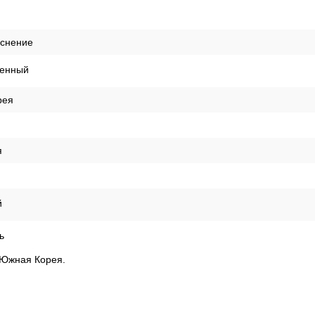
иснение
енный
рея
я
й
ь
а Южная Корея.