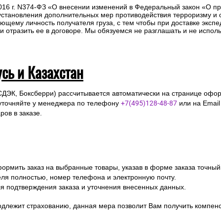
2016 г. N374-ФЗ «О внесении изменений в Федеральный закон «О п
 установления дополнительных мер противодействия терроризму и
ющему личность получателя груза, с тем чтобы при доставке эксп
отразить ее в договоре. Мы обязуемся не разглашать и не исполь
усь и Казахстан
СДЭК, Боксберри) рассчитывается автоматически на странице офор
уточняйте у менеджера по телефону
+7(495)128-48-87
или на Emai
ов в заказе.
ормить заказ на выбранные товары, указав в форме заказа точный
я полностью, номер телефона и электронную почту.
я подтверждения заказа и уточнения внесенных данных.
одлежит страхованию, данная мера позволит Вам получить компен