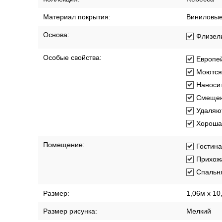
Материал покрытия:
Виниловы
Основа:
Флизел
Особые свойства:
Европей
Моются
Наносит
Смещен
Удаляют
Хорошая
Помещение:
Гостин
Прихож
Спальн
Размер:
1,06м х 10
Размер рисунка:
Мелкий