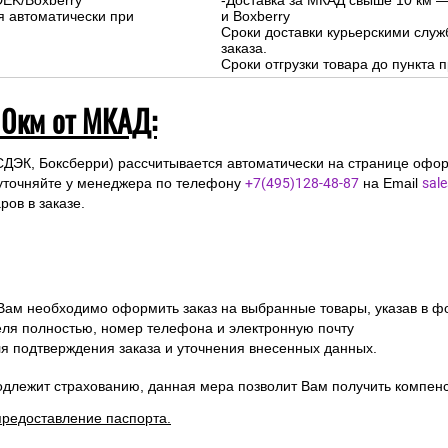
DEK/Boxberry
-Доставка за МКАД свыше 10 км —
я автоматически при
и Boxberry
Сроки доставки курьерскими слу
заказа.
Сроки отгрузки товара до пункта п
10км от МКАД:
СДЭК, Боксберри) рассчитывается автоматически на странице офор
уточняйте у менеджера по телефону
+7(495)128-48-87
на Email
sal
ов в заказе.
 Вам необходимо оформить заказ на выбранные товары, указав в ф
ля полностью, номер телефона и электронную почту
ля подтверждения заказа и уточнения внесенных данных.
одлежит страхованию, данная мера позволит Вам получить компен
предоставление паспорта.