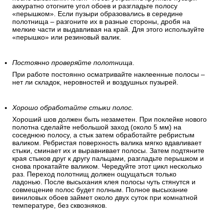
аккуратно отогните угол обоев и разгладьте полосу
«перышком». Если пузыри образовались в середине
полотнища – разгоните их в разные стороны, дробя на
мелкие части и выдавливая на край. Для этого используйте
«перышко» или резиновый валик.
Постоянно проверяйте полотнища
.
При работе постоянно осматривайте наклеенные полосы –
нет ли складок, неровностей и воздушных пузырей.
Хорошо обработайте стыки полос.
Хороший шов должен быть незаметен. При поклейке нового
полотна сделайте небольшой заход (около 5 мм) на
соседнюю полосу, а стык затем обработайте ребристым
валиком. Ребристая поверхность валика мягко вдавливает
стыки, сминает их и выравнивает полосы. Затем подтяните
края стыков друг к другу пальцами, разгладьте перышком и
снова прокатайте валиком. Чередуйте этот цикл несколько
раз. Переход полотнищ должен ощущаться только
ладонью. После высыхания клея полосы чуть стянутся и
совмещение полос будет полным. Полное высыхание
виниловых обоев займет около двух суток при комнатной
температуре, без сквозняков.