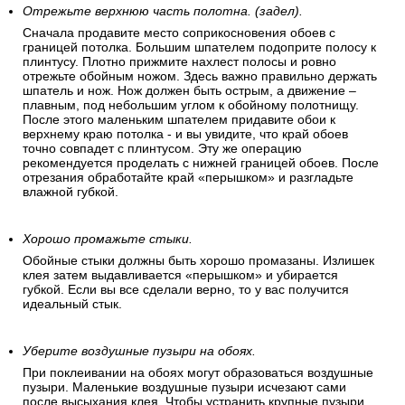
Отрежьте верхнюю часть полотна. (задел).
Сначала продавите место соприкосновения обоев с
границей потолка. Большим шпателем подоприте полосу к
плинтусу. Плотно прижмите нахлест полосы и ровно
отрежьте обойным ножом. Здесь важно правильно держать
шпатель и нож. Нож должен быть острым, а движение –
плавным, под небольшим углом к обойному полотнищу.
После этого маленьким шпателем придавите обои к
верхнему краю потолка - и вы увидите, что край обоев
точно совпадет с плинтусом. Эту же операцию
рекомендуется проделать с нижней границей обоев. После
отрезания обработайте край «перышком» и разгладьте
влажной губкой.
Хорошо промажьте стыки.
Обойные стыки должны быть хорошо промазаны. Излишек
клея затем выдавливается «перышком» и убирается
губкой. Если вы все сделали верно, то у вас получится
идеальный стык.
Уберите воздушные пузыри на обоях.
При поклеивании на обоях могут образоваться воздушные
пузыри. Маленькие воздушные пузыри исчезают сами
после высыхания клея. Чтобы устранить крупные пузыри