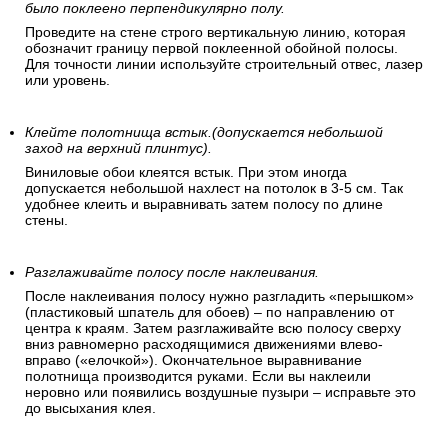
было поклеено перпендикулярно полу.
Проведите на стене строго вертикальную линию, которая
обозначит границу первой поклеенной обойной полосы.
Для точности линии используйте строительный отвес, лазер
или уровень.
Клейте полотнища встык.(допускается небольшой
заход на верхний плинтус).
Виниловые обои клеятся встык. При этом иногда
допускается небольшой нахлест на потолок в 3-5 см. Так
удобнее клеить и выравнивать затем полосу по длине
стены.
Разглаживайте полосу после наклеивания.
После наклеивания полосу нужно разгладить «перышком»
(пластиковый шпатель для обоев) – по направлению от
центра к краям. Затем разглаживайте всю полосу сверху
вниз равномерно расходящимися движениями влево-
вправо («елочкой»). Окончательное выравнивание
полотнища производится руками. Если вы наклеили
неровно или появились воздушные пузыри – исправьте это
до высыхания клея.