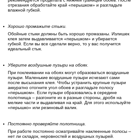
рекомендуется проделать с нижней границей обоев. После
отрезания обработайте край «перышком» и разгладьте
влажной губкой.
Хорошо промажьте стыки.
Обойные стыки должны быть хорошо промазаны. Излишек
клея затем выдавливается «перышком» и убирается
губкой. Если вы все сделали верно, то у вас получится
идеальный стык.
Уберите воздушные пузыри на обоях.
При поклеивании на обоях могут образоваться воздушные
пузыри. Маленькие воздушные пузыри исчезают сами
после высыхания клея. Чтобы устранить крупные пузыри
аккуратно отогните угол обоев и разгладьте полосу
«перышком». Если пузыри образовались в середине
полотнища – разгоните их в разные стороны, дробя на
мелкие части и выдавливая на край. Для этого используйте
«перышко» или резиновый валик.
Постоянно проверяйте полотнища
.
При работе постоянно осматривайте наклеенные полосы –
нет ли складок, неровностей и воздушных пузырей.