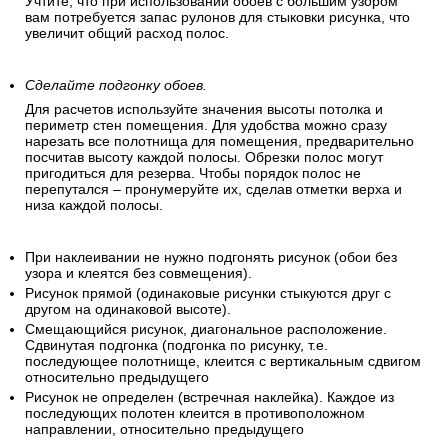
Учтите, что при использовании обоев с большим узором
вам потребуется запас рулонов для стыковки рисунка, что
увеличит общий расход полос.
Сделайте подгонку обоев.
Для расчетов используйте значения высоты потолка и
периметр стен помещения. Для удобства можно сразу
нарезать все полотнища для помещения, предварительно
посчитав высоту каждой полосы. Обрезки полос могут
пригодиться для резерва. Чтобы порядок полос не
перепутался – пронумеруйте их, сделав отметки верха и
низа каждой полосы.
При наклеивании не нужно подгонять рисунок (обои без
узора и клеятся без совмещения).
Рисунок прямой (одинаковые рисунки стыкуются друг с
другом на одинаковой высоте).
Смещающийся рисунок, диагональное расположение.
Сдвинутая подгонка (подгонка по рисунку, т.е.
последующее полотнище, клеится с вертикальным сдвигом
относительно предыдущего
Рисунок не определен (встречная наклейка). Каждое из
последующих полотен клеится в противоположном
направлении, относительно предыдущего