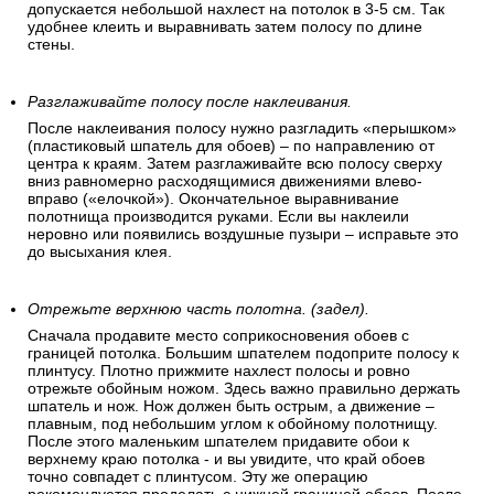
допускается небольшой нахлест на потолок в 3-5 см. Так
удобнее клеить и выравнивать затем полосу по длине
стены.
Разглаживайте полосу после наклеивания.
После наклеивания полосу нужно разгладить «перышком»
(пластиковый шпатель для обоев) – по направлению от
центра к краям. Затем разглаживайте всю полосу сверху
вниз равномерно расходящимися движениями влево-
вправо («елочкой»). Окончательное выравнивание
полотнища производится руками. Если вы наклеили
неровно или появились воздушные пузыри – исправьте это
до высыхания клея.
Отрежьте верхнюю часть полотна. (задел).
Сначала продавите место соприкосновения обоев с
границей потолка. Большим шпателем подоприте полосу к
плинтусу. Плотно прижмите нахлест полосы и ровно
отрежьте обойным ножом. Здесь важно правильно держать
шпатель и нож. Нож должен быть острым, а движение –
плавным, под небольшим углом к обойному полотнищу.
После этого маленьким шпателем придавите обои к
верхнему краю потолка - и вы увидите, что край обоев
точно совпадет с плинтусом. Эту же операцию