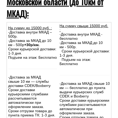
Московской области (до 10км от
МКАД):
На сумму свыше 15000 руб.
На сумму до
15
000
руб.
:
:
-Доставка внутри МКАД –
-Доставка внутри МКАД -
500р.
бесплатно
-Доставка за МКАД до 10
-Доставка за МКАД до 10
км - 500р
+30р/км.
км - 500р.
Сроки курьерской доставки:
Сроки курьерской доставки:
1-3 дня.
1-3 дня.
Подъем на этаж: Бесплатно
Подъем на этаж:
Бесплатно
-Доставка за МКАД
свыше 10 км — службы
-Доставка за МКАД свыше 10
доставки CDEK/Boxberry
км — бесплатно до пункта
Сроки доставки
выдачи курьерских служб
курьерскими службами
CDEK и Boxberry
рассчитываются
Сроки доставки курьерскими
автоматически при
службами рассчитываются
оформлении заказа.
автоматически при
Сроки отгрузки товара до
оформлении заказа.
пункта приема ТК: 1-3 дня.
Сроки отгрузки товара до