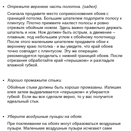
Отрежьте верхнюю часть полотна. (задел).
Сначала продавите место соприкосновения обоев с
границей потолка. Большим шпателем подоприте полосу к
плинтусу. Плотно прижмите нахлест полосы и ровно
отрежьте обойным ножом. Здесь важно правильно держать
шпатель и нож. Нож должен быть острым, а движение –
плавным, под небольшим углом к обойному полотнищу.
После этого маленьким шпателем придавите обои к
верхнему краю потолка - и вы увидите, что край обоев
точно совпадет с плинтусом. Эту же операцию
рекомендуется проделать с нижней границей обоев. После
отрезания обработайте край «перышком» и разгладьте
влажной губкой.
Хорошо промажьте стыки.
Обойные стыки должны быть хорошо промазаны. Излишек
клея затем выдавливается «перышком» и убирается
губкой. Если вы все сделали верно, то у вас получится
идеальный стык.
Уберите воздушные пузыри на обоях.
При поклеивании на обоях могут образоваться воздушные
пузыри. Маленькие воздушные пузыри исчезают сами