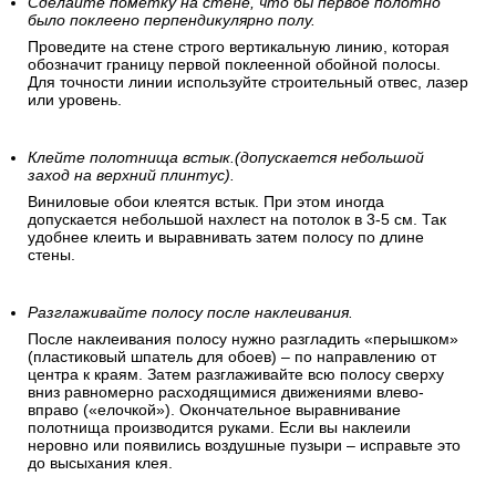
Сделайте пометку на стене, что бы первое полотно
было поклеено перпендикулярно полу.
Проведите на стене строго вертикальную линию, которая
обозначит границу первой поклеенной обойной полосы.
Для точности линии используйте строительный отвес, лазер
или уровень.
Клейте полотнища встык.(допускается небольшой
заход на верхний плинтус).
Виниловые обои клеятся встык. При этом иногда
допускается небольшой нахлест на потолок в 3-5 см. Так
удобнее клеить и выравнивать затем полосу по длине
стены.
Разглаживайте полосу после наклеивания.
После наклеивания полосу нужно разгладить «перышком»
(пластиковый шпатель для обоев) – по направлению от
центра к краям. Затем разглаживайте всю полосу сверху
вниз равномерно расходящимися движениями влево-
вправо («елочкой»). Окончательное выравнивание
полотнища производится руками. Если вы наклеили
неровно или появились воздушные пузыри – исправьте это
до высыхания клея.