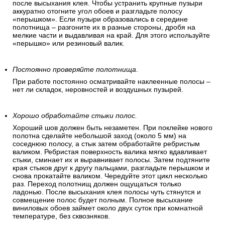
после высыхания клея. Чтобы устранить крупные пузыри
аккуратно отогните угол обоев и разгладьте полосу
«перышком». Если пузыри образовались в середине
полотнища – разгоните их в разные стороны, дробя на
мелкие части и выдавливая на край. Для этого используйте
«перышко» или резиновый валик.
Постоянно проверяйте полотнища
.
При работе постоянно осматривайте наклеенные полосы –
нет ли складок, неровностей и воздушных пузырей.
Хорошо обработайте стыки полос.
Хороший шов должен быть незаметен. При поклейке нового
полотна сделайте небольшой заход (около 5 мм) на
соседнюю полосу, а стык затем обработайте ребристым
валиком. Ребристая поверхность валика мягко вдавливает
стыки, сминает их и выравнивает полосы. Затем подтяните
края стыков друг к другу пальцами, разгладьте перышком и
снова прокатайте валиком. Чередуйте этот цикл несколько
раз. Переход полотнищ должен ощущаться только
ладонью. После высыхания клея полосы чуть стянутся и
совмещение полос будет полным. Полное высыхание
виниловых обоев займет около двух суток при комнатной
температуре, без сквозняков.