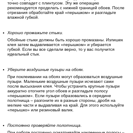
точно совпадет с плинтусом. Эту же операцию
рекомендуется проделать с нижней границей обоев. После
отрезания обработайте край «перышком» и разгладьте
влажной губкой.
Хорошо промажьте стыки.
Обойные стыки должны быть хорошо промазаны. Излишек
клея затем выдавливается «перышком» и убирается
губкой. Если вы все сделали верно, то у вас получится
идеальный стык.
Уберите воздушные пузыри на обоях.
При поклеивании на обоях могут образоваться воздушные
пузыри. Маленькие воздушные пузыри исчезают сами
после высыхания клея. Чтобы устранить крупные пузыри
аккуратно отогните угол обоев и разгладьте полосу
«перышком». Если пузыри образовались в середине
полотнища – разгоните их в разные стороны, дробя на
мелкие части и выдавливая на край. Для этого используйте
«перышко» или резиновый валик.
Постоянно проверяйте полотнища
.
При работе постоянно осматривайте наклеенные полосы –