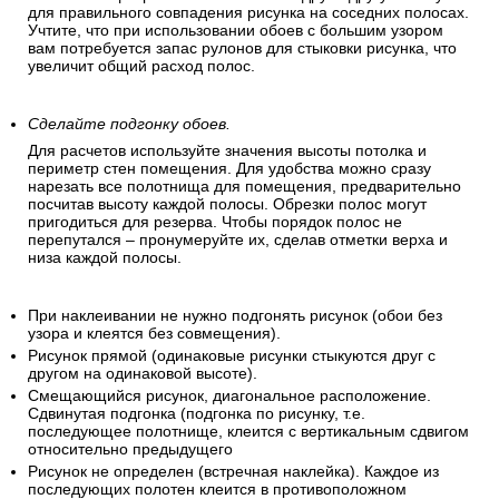
для правильного совпадения рисунка на соседних полосах.
Учтите, что при использовании обоев с большим узором
вам потребуется запас рулонов для стыковки рисунка, что
увеличит общий расход полос.
Сделайте подгонку обоев.
Для расчетов используйте значения высоты потолка и
периметр стен помещения. Для удобства можно сразу
нарезать все полотнища для помещения, предварительно
посчитав высоту каждой полосы. Обрезки полос могут
пригодиться для резерва. Чтобы порядок полос не
перепутался – пронумеруйте их, сделав отметки верха и
низа каждой полосы.
При наклеивании не нужно подгонять рисунок (обои без
узора и клеятся без совмещения).
Рисунок прямой (одинаковые рисунки стыкуются друг с
другом на одинаковой высоте).
Смещающийся рисунок, диагональное расположение.
Сдвинутая подгонка (подгонка по рисунку, т.е.
последующее полотнище, клеится с вертикальным сдвигом
относительно предыдущего
Рисунок не определен (встречная наклейка). Каждое из
последующих полотен клеится в противоположном