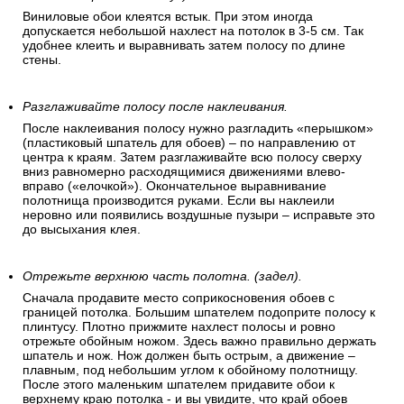
Виниловые обои клеятся встык. При этом иногда
допускается небольшой нахлест на потолок в 3-5 см. Так
удобнее клеить и выравнивать затем полосу по длине
стены.
Разглаживайте полосу после наклеивания.
После наклеивания полосу нужно разгладить «перышком»
(пластиковый шпатель для обоев) – по направлению от
центра к краям. Затем разглаживайте всю полосу сверху
вниз равномерно расходящимися движениями влево-
вправо («елочкой»). Окончательное выравнивание
полотнища производится руками. Если вы наклеили
неровно или появились воздушные пузыри – исправьте это
до высыхания клея.
Отрежьте верхнюю часть полотна. (задел).
Сначала продавите место соприкосновения обоев с
границей потолка. Большим шпателем подоприте полосу к
плинтусу. Плотно прижмите нахлест полосы и ровно
отрежьте обойным ножом. Здесь важно правильно держать
шпатель и нож. Нож должен быть острым, а движение –
плавным, под небольшим углом к обойному полотнищу.
После этого маленьким шпателем придавите обои к
верхнему краю потолка - и вы увидите, что край обоев