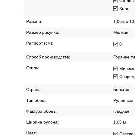
Столов
Холл
Размер:
1,06м х 10
Размер рисунка:
Мелкий
Раппорт (см):
0
Способ производства:
Горячее т
Стиль:
Минима
Соврем
Страна:
Бельгия
Тип обоев:
Рулонные
Фактура обоев:
Гладкая
Ширина рулона:
1.06 м
Цвет:
Светло