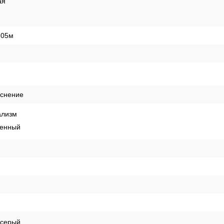
ая
,05м
иснение
лизм
енный
-серый