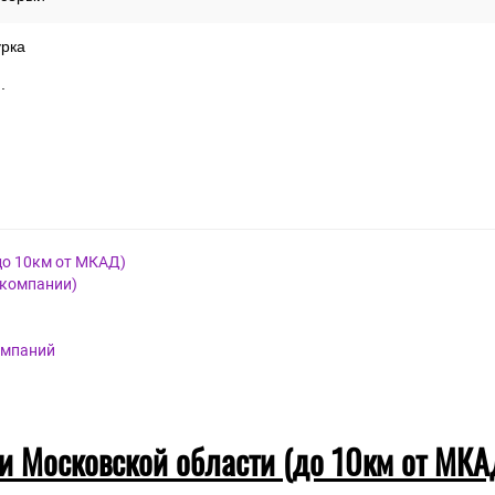
урка
.
до 10км от МКАД)
 компании)
омпаний
 и Московской области (до 10км от МКА