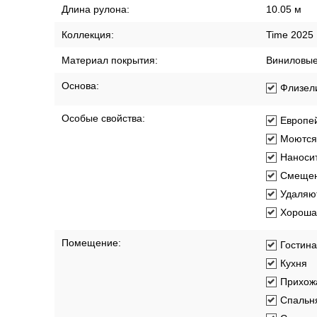
Длина рулона:
10.05 м
Коллекция:
Time 2025
Материал покрытия:
Виниловы
Основа:
Флизел
Особые свойства:
Европей
Моются
Наносит
Смещен
Удаляют
Хорошая
Помещение:
Гостин
Кухня
Прихож
Спальн