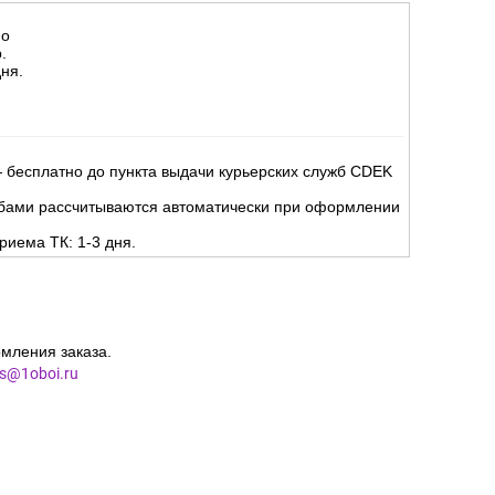
но
.
ня.
 бесплатно до пункта выдачи курьерских служб CDEK
жбами рассчитываются автоматически при оформлении
риема ТК: 1-3 дня.
мления заказа.
es@1oboi.ru