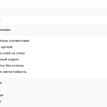
е
иновая
ское соответствие
 щеткой
ь клей на стену
ный подгон
ся без остатка
 светостойкость
ая
ая
я