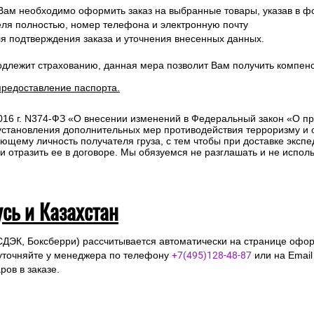
 Вам необходимо оформить заказ на выбранные товары, указав в ф
ля полностью, номер телефона и электронную почту
ля подтверждения заказа и уточнения внесенных данных.
одлежит страхованию, данная мера позволит Вам получить компен
предоставление паспорта.
2016 г. N374-ФЗ «О внесении изменений в Федеральный закон «О п
 установления дополнительных мер противодействия терроризму и
ющему личность получателя груза, с тем чтобы при доставке эксп
отразить ее в договоре. Мы обязуемся не разглашать и не исполь
усь и Казахстан
СДЭК, Боксберри) рассчитывается автоматически на странице офор
уточняйте у менеджера по телефону
+7(495)128-48-87
или на Emai
ов в заказе.