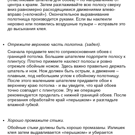
центра к краям. Затем разглаживайте всю полосу сверху
вниз равномерно расходящимися движениями влево-
вправо («елочкой»). Окончательное выравнивание
полотнища производится руками. Если вы наклеили
неровно или появились воздушные пузыри – исправьте это
до высыхания клея.
Отрежьте верхнюю часть полотна. (задел).
Сначала продавите место соприкосновения обоев с
границей потолка. Большим шпателем подоприте полосу к
плинтусу. Плотно прижмите нахлест полосы и ровно
отрежьте обойным ножом. Здесь важно правильно держать
шпатель и нож. Нож должен быть острым, а движение –
плавным, под небольшим углом к обойному полотнищу.
После этого маленьким шпателем придавите обои к
верхнему краю потолка - и вы увидите, что край обоев
точно совпадет с плинтусом. Эту же операцию
рекомендуется проделать с нижней границей обоев. После
отрезания обработайте край «перышком» и разгладьте
влажной губкой.
Хорошо промажьте стыки.
Обойные стыки должны быть хорошо промазаны. Излишек
клея затем выдавливается «перышком» и убирается