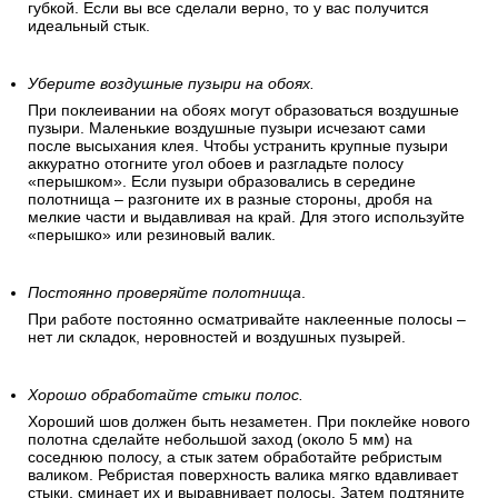
губкой. Если вы все сделали верно, то у вас получится
идеальный стык.
Уберите воздушные пузыри на обоях.
При поклеивании на обоях могут образоваться воздушные
пузыри. Маленькие воздушные пузыри исчезают сами
после высыхания клея. Чтобы устранить крупные пузыри
аккуратно отогните угол обоев и разгладьте полосу
«перышком». Если пузыри образовались в середине
полотнища – разгоните их в разные стороны, дробя на
мелкие части и выдавливая на край. Для этого используйте
«перышко» или резиновый валик.
Постоянно проверяйте полотнища
.
При работе постоянно осматривайте наклеенные полосы –
нет ли складок, неровностей и воздушных пузырей.
Хорошо обработайте стыки полос.
Хороший шов должен быть незаметен. При поклейке нового
полотна сделайте небольшой заход (около 5 мм) на
соседнюю полосу, а стык затем обработайте ребристым
валиком. Ребристая поверхность валика мягко вдавливает
стыки, сминает их и выравнивает полосы. Затем подтяните