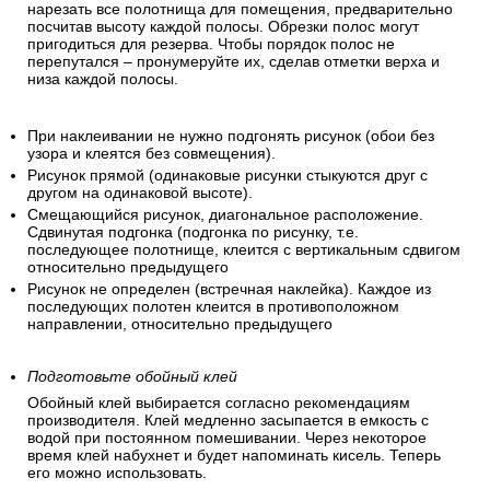
нарезать все полотнища для помещения, предварительно
посчитав высоту каждой полосы. Обрезки полос могут
пригодиться для резерва. Чтобы порядок полос не
перепутался – пронумеруйте их, сделав отметки верха и
низа каждой полосы.
При наклеивании не нужно подгонять рисунок (обои без
узора и клеятся без совмещения).
Рисунок прямой (одинаковые рисунки стыкуются друг с
другом на одинаковой высоте).
Смещающийся рисунок, диагональное расположение.
Сдвинутая подгонка (подгонка по рисунку, т.е.
последующее полотнище, клеится с вертикальным сдвигом
относительно предыдущего
Рисунок не определен (встречная наклейка). Каждое из
последующих полотен клеится в противоположном
направлении, относительно предыдущего
Подготовьте обойный клей
Обойный клей выбирается согласно рекомендациям
производителя. Клей медленно засыпается в емкость с
водой при постоянном помешивании. Через некоторое
время клей набухнет и будет напоминать кисель. Теперь
его можно использовать.