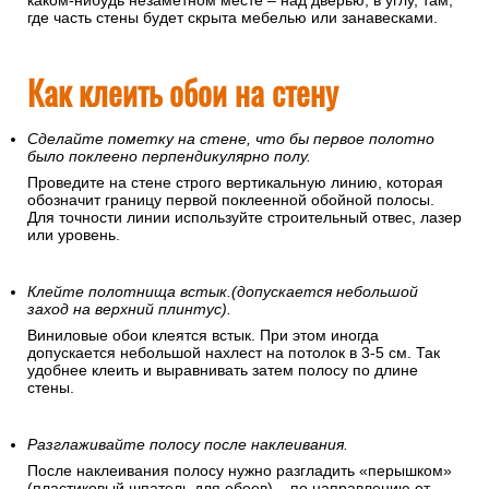
каком-нибудь незаметном месте – над дверью, в углу, там,
где часть стены будет скрыта мебелью или занавесками.
Как клеить обои на стену
Сделайте пометку на стене, что бы первое полотно
было поклеено перпендикулярно полу.
Проведите на стене строго вертикальную линию, которая
обозначит границу первой поклеенной обойной полосы.
Для точности линии используйте строительный отвес, лазер
или уровень.
Клейте полотнища встык.(допускается небольшой
заход на верхний плинтус).
Виниловые обои клеятся встык. При этом иногда
допускается небольшой нахлест на потолок в 3-5 см. Так
удобнее клеить и выравнивать затем полосу по длине
стены.
Разглаживайте полосу после наклеивания.
После наклеивания полосу нужно разгладить «перышком»
(пластиковый шпатель для обоев) – по направлению от