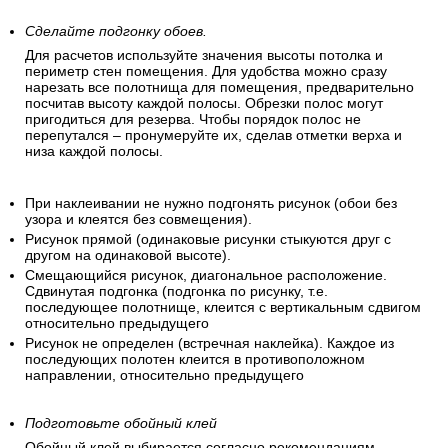
Сделайте подгонку обоев.
Для расчетов используйте значения высоты потолка и
периметр стен помещения. Для удобства можно сразу
нарезать все полотнища для помещения, предварительно
посчитав высоту каждой полосы. Обрезки полос могут
пригодиться для резерва. Чтобы порядок полос не
перепутался – пронумеруйте их, сделав отметки верха и
низа каждой полосы.
При наклеивании не нужно подгонять рисунок (обои без
узора и клеятся без совмещения).
Рисунок прямой (одинаковые рисунки стыкуются друг с
другом на одинаковой высоте).
Смещающийся рисунок, диагональное расположение.
Сдвинутая подгонка (подгонка по рисунку, т.е.
последующее полотнище, клеится с вертикальным сдвигом
относительно предыдущего
Рисунок не определен (встречная наклейка). Каждое из
последующих полотен клеится в противоположном
направлении, относительно предыдущего
Подготовьте обойный клей
Обойный клей выбирается согласно рекомендациям