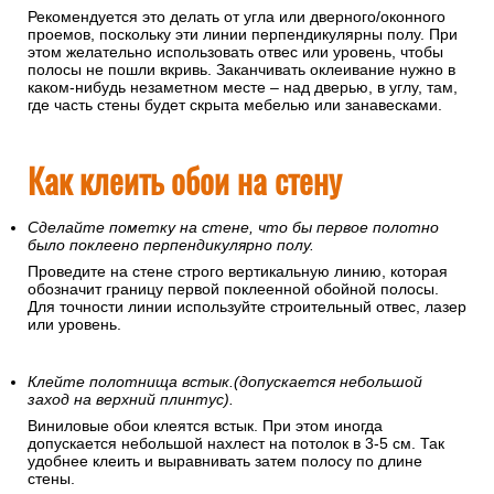
Рекомендуется это делать от угла или дверного/оконного
проемов, поскольку эти линии перпендикулярны полу. При
этом желательно использовать отвес или уровень, чтобы
полосы не пошли вкривь. Заканчивать оклеивание нужно в
каком-нибудь незаметном месте – над дверью, в углу, там,
где часть стены будет скрыта мебелью или занавесками.
Как клеить обои на стену
Сделайте пометку на стене, что бы первое полотно
было поклеено перпендикулярно полу.
Проведите на стене строго вертикальную линию, которая
обозначит границу первой поклеенной обойной полосы.
Для точности линии используйте строительный отвес, лазер
или уровень.
Клейте полотнища встык.(допускается небольшой
заход на верхний плинтус).
Виниловые обои клеятся встык. При этом иногда
допускается небольшой нахлест на потолок в 3-5 см. Так
удобнее клеить и выравнивать затем полосу по длине
стены.