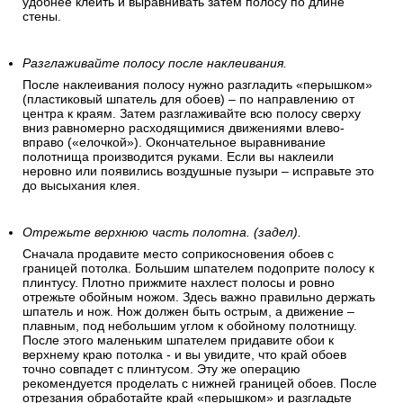
удобнее клеить и выравнивать затем полосу по длине
стены.
Разглаживайте полосу после наклеивания.
После наклеивания полосу нужно разгладить «перышком»
(пластиковый шпатель для обоев) – по направлению от
центра к краям. Затем разглаживайте всю полосу сверху
вниз равномерно расходящимися движениями влево-
вправо («елочкой»). Окончательное выравнивание
полотнища производится руками. Если вы наклеили
неровно или появились воздушные пузыри – исправьте это
до высыхания клея.
Отрежьте верхнюю часть полотна. (задел).
Сначала продавите место соприкосновения обоев с
границей потолка. Большим шпателем подоприте полосу к
плинтусу. Плотно прижмите нахлест полосы и ровно
отрежьте обойным ножом. Здесь важно правильно держать
шпатель и нож. Нож должен быть острым, а движение –
плавным, под небольшим углом к обойному полотнищу.
После этого маленьким шпателем придавите обои к
верхнему краю потолка - и вы увидите, что край обоев
точно совпадет с плинтусом. Эту же операцию
рекомендуется проделать с нижней границей обоев. После
отрезания обработайте край «перышком» и разгладьте