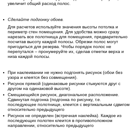
увеличит общий расход полос.
Сделайте подгонку обоев.
Для расчетов используйте значения высоты потолка и
периметр стен помещения. Для удобства можно сразу
нарезать все полотнища для помещения, предварительно
посчитав высоту каждой полосы. Обрезки полос могут
пригодиться для резерва. Чтобы порядок полос не
перепутался – пронумеруйте их, сделав отметки верха и
низа каждой полосы.
При наклеивании не нужно подгонять рисунок (обои без
узора и клеятся без совмещения).
Рисунок прямой (одинаковые рисунки стыкуются друг с
другом на одинаковой высоте).
Смещающийся рисунок, диагональное расположение.
Сдвинутая подгонка (подгонка по рисунку, т.е.
последующее полотнище, клеится с вертикальным сдвигом
относительно предыдущего
Рисунок не определен (встречная наклейка). Каждое из
последующих полотен клеится в противоположном
направлении, относительно предыдущего