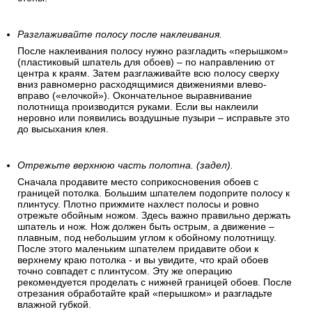
Разглаживайте полосу после наклеивания.
После наклеивания полосу нужно разгладить «перышком»
(пластиковый шпатель для обоев) – по направлению от
центра к краям. Затем разглаживайте всю полосу сверху
вниз равномерно расходящимися движениями влево-
вправо («елочкой»). Окончательное выравнивание
полотнища производится руками. Если вы наклеили
неровно или появились воздушные пузыри – исправьте это
до высыхания клея.
Отрежьте верхнюю часть полотна. (задел).
Сначала продавите место соприкосновения обоев с
границей потолка. Большим шпателем подоприте полосу к
плинтусу. Плотно прижмите нахлест полосы и ровно
отрежьте обойным ножом. Здесь важно правильно держать
шпатель и нож. Нож должен быть острым, а движение –
плавным, под небольшим углом к обойному полотнищу.
После этого маленьким шпателем придавите обои к
верхнему краю потолка - и вы увидите, что край обоев
точно совпадет с плинтусом. Эту же операцию
рекомендуется проделать с нижней границей обоев. После
отрезания обработайте край «перышком» и разгладьте
влажной губкой.