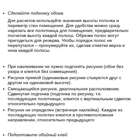
Сделайте подгонку обоев.
Для расчетов используйте значения высоты потолка и
периметр стен помещения. Для удобства можно сразу
нарезать все полотнища для помещения, предварительно
посчитав высоту каждой полосы. Обрезки полос могут
пригодиться для резерва. Чтобы порядок полос не
перепутался – пронумеруйте их, сделав отметки верха и
низа каждой полосы.
При наклеивании не нужно подгонять рисунок (обои без
узора и клеятся без совмещения).
Рисунок прямой (одинаковые рисунки стыкуются друг с
другом на одинаковой высоте).
Смещающийся рисунок, диагональное расположение.
Сдвинутая подгонка (подгонка по рисунку, т.е.
последующее полотнище, клеится с вертикальным сдвигом
относительно предыдущего
Рисунок не определен (встречная наклейка). Каждое из
последующих полотен клеится в противоположном
направлении, относительно предыдущего
Подготовьте обойный клей