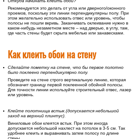
Откуда начинать клеить обои?
Рекомендуется это делать от угла или дверного/оконного
проемов, поскольку эти линии перпендикулярны полу. При
этом желательно использовать отвес или уровень, чтобы
полосы не пошли вкривь. Заканчивать оклеивание нужно в
каком-нибудь незаметном месте – над дверью, в углу, там,
где часть стены будет скрыта мебелью или занавесками.
Как клеить обои на стену
Сделайте пометку на стене, что бы первое полотно
было поклеено перпендикулярно полу.
Проведите на стене строго вертикальную линию, которая
обозначит границу первой поклеенной обойной полосы.
Для точности линии используйте строительный отвес, лазер
или уровень.
Клейте полотнища встык.(допускается небольшой
заход на верхний плинтус).
Виниловые обои клеятся встык. При этом иногда
допускается небольшой нахлест на потолок в 3-5 см. Так
удобнее клеить и выравнивать затем полосу по длине
стены.