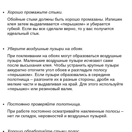
Хорошо промажьте стыки.
Обойные стыки должны быть хорошо промазаны. Излишек
клея затем выдавливается «перышком» и убирается
губкой. Если вы все сделали верно, то у вас получится
идеальный стык.
Уберите воздушные пузыри на обоях.
При поклеивании на обоях могут образоваться воздушные
пузыри. Маленькие воздушные пузыри исчезают сами
после высыхания клея. Чтобы устранить крупные пузыри
аккуратно отогните угол обоев и разгладьте полосу
«перышком». Если пузыри образовались в середине
полотнища – разгоните их в разные стороны, дробя на
мелкие части и выдавливая на край. Для этого используйте
«перышко» или резиновый валик.
Постоянно проверяйте полотнища
.
При работе постоянно осматривайте наклеенные полосы –
нет ли складок, неровностей и воздушных пузырей.
Хорошо обработайте стыки полос.