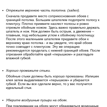
Отрежьте верхнюю часть полотна. (задел).
Сначала продавите место соприкосновения обоев с
границей потолка. Большим шпателем подоприте полосу к
плинтусу. Плотно прижмите нахлест полосы и ровно
отрежьте обойным ножом. Здесь важно правильно держать
шпатель и нож. Нож должен быть острым, а движение –
плавным, под небольшим углом к обойному полотнищу.
После этого маленьким шпателем придавите обои к
верхнему краю потолка - и вы увидите, что край обоев
точно совпадет с плинтусом. Эту же операцию
рекомендуется проделать с нижней границей обоев. После
отрезания обработайте край «перышком» и разгладьте
влажной губкой.
Хорошо промажьте стыки.
Обойные стыки должны быть хорошо промазаны. Излишек
клея затем выдавливается «перышком» и убирается
губкой. Если вы все сделали верно, то у вас получится
идеальный стык.
Уберите воздушные пузыри на обоях.
При поклеивании на обоях могут образоваться воздушные