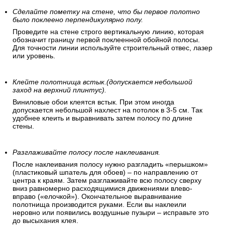
Сделайте пометку на стене, что бы первое полотно
было поклеено перпендикулярно полу.
Проведите на стене строго вертикальную линию, которая
обозначит границу первой поклеенной обойной полосы.
Для точности линии используйте строительный отвес, лазер
или уровень.
Клейте полотнища встык.(допускается небольшой
заход на верхний плинтус).
Виниловые обои клеятся встык. При этом иногда
допускается небольшой нахлест на потолок в 3-5 см. Так
удобнее клеить и выравнивать затем полосу по длине
стены.
Разглаживайте полосу после наклеивания.
После наклеивания полосу нужно разгладить «перышком»
(пластиковый шпатель для обоев) – по направлению от
центра к краям. Затем разглаживайте всю полосу сверху
вниз равномерно расходящимися движениями влево-
вправо («елочкой»). Окончательное выравнивание
полотнища производится руками. Если вы наклеили
неровно или появились воздушные пузыри – исправьте это
до высыхания клея.