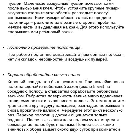
пузыри. Маленькие воздушные пузыри исчезают сами
после высыхания клея. Чтобы устранить крупные пузыри
аккуратно отогните угол обоев и разгладьте полосу
«перышком». Если пузыри образовались в середине
полотнища – разгоните их в разные стороны, дробя на
мелкие части и выдавливая на край. Для этого используйте
«перышко» или резиновый валик.
Постоянно проверяйте полотнища
.
При работе постоянно осматривайте наклеенные полосы –
нет ли складок, неровностей и воздушных пузырей.
Хорошо обработайте стыки полос.
Хороший шов должен быть незаметен. При поклейке нового
полотна сделайте небольшой заход (около 5 мм) на
соседнюю полосу, а стык затем обработайте ребристым
валиком. Ребристая поверхность валика мягко вдавливает
стыки, сминает их и выравнивает полосы. Затем подтяните
края стыков друг к другу пальцами, разгладьте перышком и
снова прокатайте валиком. Чередуйте этот цикл несколько
раз. Переход полотнищ должен ощущаться только
ладонью. После высыхания клея полосы чуть стянутся и
совмещение полос будет полным. Полное высыхание
виниловых обоев займет около двух суток при комнатной