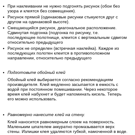
При наклеивании не нужно подгонять рисунок (обои без
узора и клеятся без совмещения).
Рисунок прямой (одинаковые рисунки стыкуются друг с
другом на одинаковой высоте).
Смещающийся рисунок, диагональное расположение.
Сдвинутая подгонка (подгонка по рисунку, т.е.
последующее полотнище, клеится с вертикальным сдвигом
относительно предыдущего
Рисунок не определен (встречная наклейка). Каждое из
последующих полотен клеится в противоположном
направлении, относительно предыдущего
Подготовьте обойный клей
Обойный клей выбирается согласно рекомендациям
производителя. Клей медленно засыпается в емкость с
водой при постоянном помешивании. Через некоторое
время клей набухнет и будет напоминать кисель. Теперь
его можно использовать.
Равномерно нанесите клей на стену.
Клей наносится равномерным слоем на поверхность.
Маленьким шпателем аккуратно промазывается верх
стены. Излишки клея удаляются губкой, намоченной в воде.