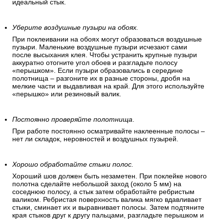
идеальный стык.
Уберите воздушные пузыри на обоях.
При поклеивании на обоях могут образоваться воздушные
пузыри. Маленькие воздушные пузыри исчезают сами
после высыхания клея. Чтобы устранить крупные пузыри
аккуратно отогните угол обоев и разгладьте полосу
«перышком». Если пузыри образовались в середине
полотнища – разгоните их в разные стороны, дробя на
мелкие части и выдавливая на край. Для этого используйте
«перышко» или резиновый валик.
Постоянно проверяйте полотнища
.
При работе постоянно осматривайте наклеенные полосы –
нет ли складок, неровностей и воздушных пузырей.
Хорошо обработайте стыки полос.
Хороший шов должен быть незаметен. При поклейке нового
полотна сделайте небольшой заход (около 5 мм) на
соседнюю полосу, а стык затем обработайте ребристым
валиком. Ребристая поверхность валика мягко вдавливает
стыки, сминает их и выравнивает полосы. Затем подтяните
края стыков друг к другу пальцами, разгладьте перышком и