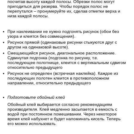
посчитав высоту каждой полосы. Обрезки полос могут
пригодиться для резерва. Чтобы порядок полос не
перепутался – пронумеруйте их, сделав отметки верха и
низа каждой полосы.
При наклеивании не нужно подгонять рисунок (обои без
узора и клеятся без совмещения).
Рисунок прямой (одинаковые рисунки стыкуются друг с
другом на одинаковой высоте).
Смещающийся рисунок, диагональное расположение.
Сдвинутая подгонка (подгонка по рисунку, т.е.
последующее полотнище, клеится с вертикальным сдвигом
относительно предыдущего
Рисунок не определен (встречная наклейка). Каждое из
последующих полотен клеится в противоположном
направлении, относительно предыдущего
Подготовьте обойный клей
Обойный клей выбирается согласно рекомендациям
производителя. Клей медленно засыпается в емкость с
водой при постоянном помешивании. Через некоторое
время клей набухнет и будет напоминать кисель. Теперь
его можно использовать.