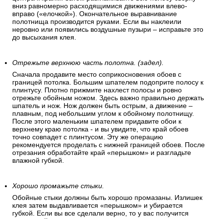
вниз равномерно расходящимися движениями влево-
вправо («елочкой»). Окончательное выравнивание
полотнища производится руками. Если вы наклеили
неровно или появились воздушные пузыри – исправьте это
до высыхания клея.
Отрежьте верхнюю часть полотна. (задел).
Сначала продавите место соприкосновения обоев с
границей потолка. Большим шпателем подоприте полосу к
плинтусу. Плотно прижмите нахлест полосы и ровно
отрежьте обойным ножом. Здесь важно правильно держать
шпатель и нож. Нож должен быть острым, а движение –
плавным, под небольшим углом к обойному полотнищу.
После этого маленьким шпателем придавите обои к
верхнему краю потолка - и вы увидите, что край обоев
точно совпадет с плинтусом. Эту же операцию
рекомендуется проделать с нижней границей обоев. После
отрезания обработайте край «перышком» и разгладьте
влажной губкой.
Хорошо промажьте стыки.
Обойные стыки должны быть хорошо промазаны. Излишек
клея затем выдавливается «перышком» и убирается
губкой. Если вы все сделали верно, то у вас получится