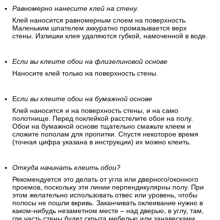
Равномерно нанесите клей на стену.
Клей наносится равномерным слоем на поверхность.
Маленьким шпателем аккуратно промазывается верх
стены. Излишки клея удаляются губкой, намоченной в воде.
Если вы клеите обои на флизелиновой основе
Наносите клей только на поверхность стены.
Е
сли вы клеите обои на бумажной основе
Клей наносится и на поверхность стены, и на само
полотнище. Перед поклейкой расстелите обои на полу.
Обои на бумажной основе тщательно смажьте клеем и
сложите пополам для пропитки. Спустя некоторое время
(точная цифра указана в инструкции) их можно клеить.
Откуда начинать клеить обои?
Рекомендуется это делать от угла или дверного/оконного
проемов, поскольку эти линии перпендикулярны полу. При
этом желательно использовать отвес или уровень, чтобы
полосы не пошли вкривь. Заканчивать оклеивание нужно в
каком-нибудь незаметном месте – над дверью, в углу, там,
где часть стены будет скрыта мебелью или занавесками.