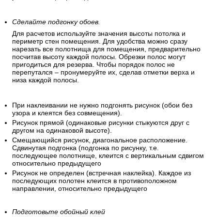
Сделайте подгонку обоев.
Для расчетов используйте значения высоты потолка и
периметр стен помещения. Для удобства можно сразу
нарезать все полотнища для помещения, предварительно
посчитав высоту каждой полосы. Обрезки полос могут
пригодиться для резерва. Чтобы порядок полос не
перепутался – пронумеруйте их, сделав отметки верха и
низа каждой полосы.
При наклеивании не нужно подгонять рисунок (обои без
узора и клеятся без совмещения).
Рисунок прямой (одинаковые рисунки стыкуются друг с
другом на одинаковой высоте).
Смещающийся рисунок, диагональное расположение.
Сдвинутая подгонка (подгонка по рисунку, т.е.
последующее полотнище, клеится с вертикальным сдвигом
относительно предыдущего
Рисунок не определен (встречная наклейка). Каждое из
последующих полотен клеится в противоположном
направлении, относительно предыдущего
Подготовьте обойный клей