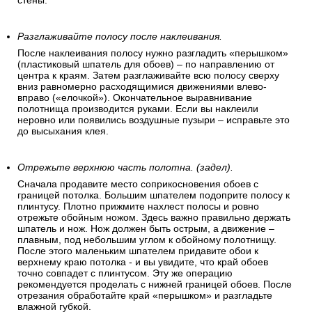
стены.
Разглаживайте полосу после наклеивания.
После наклеивания полосу нужно разгладить «перышком»
(пластиковый шпатель для обоев) – по направлению от
центра к краям. Затем разглаживайте всю полосу сверху
вниз равномерно расходящимися движениями влево-
вправо («елочкой»). Окончательное выравнивание
полотнища производится руками. Если вы наклеили
неровно или появились воздушные пузыри – исправьте это
до высыхания клея.
Отрежьте верхнюю часть полотна. (задел).
Сначала продавите место соприкосновения обоев с
границей потолка. Большим шпателем подоприте полосу к
плинтусу. Плотно прижмите нахлест полосы и ровно
отрежьте обойным ножом. Здесь важно правильно держать
шпатель и нож. Нож должен быть острым, а движение –
плавным, под небольшим углом к обойному полотнищу.
После этого маленьким шпателем придавите обои к
верхнему краю потолка - и вы увидите, что край обоев
точно совпадет с плинтусом. Эту же операцию
рекомендуется проделать с нижней границей обоев. После
отрезания обработайте край «перышком» и разгладьте
влажной губкой.