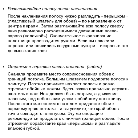
Разглаживайте полосу после наклеивания.
После наклеивания полосу нужно разгладить «перышком»
(пластиковый шпатель для обоев) – по направлению от
центра к краям. Затем разглаживайте всю полосу сверху
вниз равномерно расходящимися движениями влево-
вправо («елочкой»). Окончательное выравнивание
полотнища производится руками. Если вы наклеили
неровно или появились воздушные пузыри – исправьте это
до высыхания клея.
Отрежьте верхнюю часть полотна. (задел).
Сначала продавите место соприкосновения обоев с
границей потолка. Большим шпателем подоприте полосу к
плинтусу. Плотно прижмите нахлест полосы и ровно
отрежьте обойным ножом. Здесь важно правильно держать
шпатель и нож. Нож должен быть острым, а движение –
плавным, под небольшим углом к обойному полотнищу.
После этого маленьким шпателем придавите обои к
верхнему краю потолка - и вы увидите, что край обоев
точно совпадет с плинтусом. Эту же операцию
рекомендуется проделать с нижней границей обоев. После
отрезания обработайте край «перышком» и разгладьте
влажной губкой.