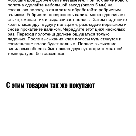
Хороший шов должен быть незаметен. При поклейке нового
полотна сделайте небольшой заход (около 5 мм) на
соседнюю полосу, а стык затем обработайте ребристым
валиком. Ребристая поверхность валика мягко вдавливает
стыки, сминает их и выравнивает полосы. Затем подтяните
края стыков друг к другу пальцами, разгладьте перышком и
снова прокатайте валиком. Чередуйте этот цикл несколько
раз. Переход полотнищ должен ощущаться только
ладонью. После высыхания клея полосы чуть стянутся и
совмещение полос будет полным. Полное высыхание
виниловых обоев займет около двух суток при комнатной
температуре, без сквозняков.
С этим товаром так же покупают