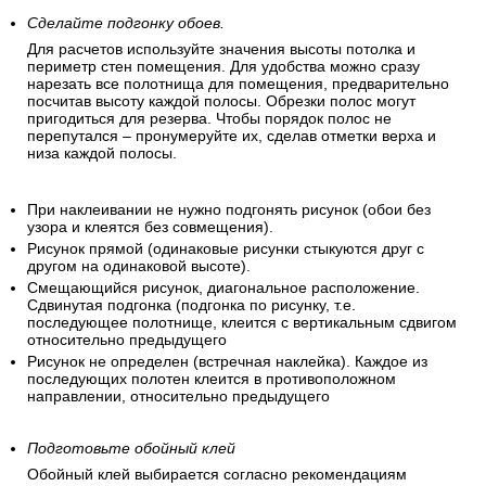
Сделайте подгонку обоев.
Для расчетов используйте значения высоты потолка и
периметр стен помещения. Для удобства можно сразу
нарезать все полотнища для помещения, предварительно
посчитав высоту каждой полосы. Обрезки полос могут
пригодиться для резерва. Чтобы порядок полос не
перепутался – пронумеруйте их, сделав отметки верха и
низа каждой полосы.
При наклеивании не нужно подгонять рисунок (обои без
узора и клеятся без совмещения).
Рисунок прямой (одинаковые рисунки стыкуются друг с
другом на одинаковой высоте).
Смещающийся рисунок, диагональное расположение.
Сдвинутая подгонка (подгонка по рисунку, т.е.
последующее полотнище, клеится с вертикальным сдвигом
относительно предыдущего
Рисунок не определен (встречная наклейка). Каждое из
последующих полотен клеится в противоположном
направлении, относительно предыдущего
Подготовьте обойный клей
Обойный клей выбирается согласно рекомендациям