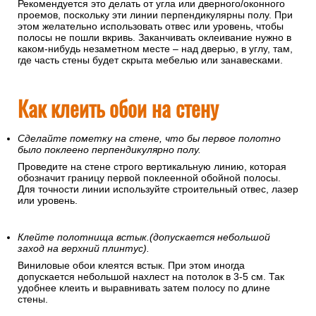
Рекомендуется это делать от угла или дверного/оконного
проемов, поскольку эти линии перпендикулярны полу. При
этом желательно использовать отвес или уровень, чтобы
полосы не пошли вкривь. Заканчивать оклеивание нужно в
каком-нибудь незаметном месте – над дверью, в углу, там,
где часть стены будет скрыта мебелью или занавесками.
Как клеить обои на стену
Сделайте пометку на стене, что бы первое полотно
было поклеено перпендикулярно полу.
Проведите на стене строго вертикальную линию, которая
обозначит границу первой поклеенной обойной полосы.
Для точности линии используйте строительный отвес, лазер
или уровень.
Клейте полотнища встык.(допускается небольшой
заход на верхний плинтус).
Виниловые обои клеятся встык. При этом иногда
допускается небольшой нахлест на потолок в 3-5 см. Так
удобнее клеить и выравнивать затем полосу по длине
стены.