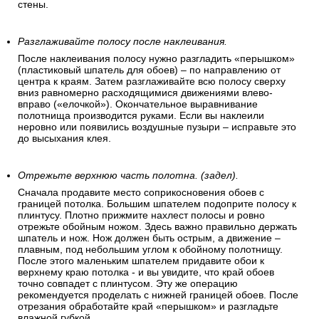
стены.
Разглаживайте полосу после наклеивания.
После наклеивания полосу нужно разгладить «перышком»
(пластиковый шпатель для обоев) – по направлению от
центра к краям. Затем разглаживайте всю полосу сверху
вниз равномерно расходящимися движениями влево-
вправо («елочкой»). Окончательное выравнивание
полотнища производится руками. Если вы наклеили
неровно или появились воздушные пузыри – исправьте это
до высыхания клея.
Отрежьте верхнюю часть полотна. (задел).
Сначала продавите место соприкосновения обоев с
границей потолка. Большим шпателем подоприте полосу к
плинтусу. Плотно прижмите нахлест полосы и ровно
отрежьте обойным ножом. Здесь важно правильно держать
шпатель и нож. Нож должен быть острым, а движение –
плавным, под небольшим углом к обойному полотнищу.
После этого маленьким шпателем придавите обои к
верхнему краю потолка - и вы увидите, что край обоев
точно совпадет с плинтусом. Эту же операцию
рекомендуется проделать с нижней границей обоев. После
отрезания обработайте край «перышком» и разгладьте
влажной губкой.