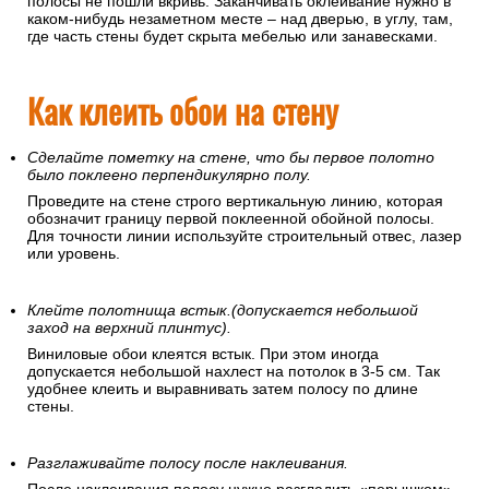
полосы не пошли вкривь. Заканчивать оклеивание нужно в
каком-нибудь незаметном месте – над дверью, в углу, там,
где часть стены будет скрыта мебелью или занавесками.
Как клеить обои на стену
Сделайте пометку на стене, что бы первое полотно
было поклеено перпендикулярно полу.
Проведите на стене строго вертикальную линию, которая
обозначит границу первой поклеенной обойной полосы.
Для точности линии используйте строительный отвес, лазер
или уровень.
Клейте полотнища встык.(допускается небольшой
заход на верхний плинтус).
Виниловые обои клеятся встык. При этом иногда
допускается небольшой нахлест на потолок в 3-5 см. Так
удобнее клеить и выравнивать затем полосу по длине
стены.
Разглаживайте полосу после наклеивания.