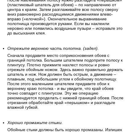
После наклеивания полосу нужно разгладить «перышком»
(пластиковый шпатель для обоев) – по направлению от
центра к краям. Затем разглаживайте всю полосу сверху
вниз равномерно расходящимися движениями влево-
вправо («елочкой»). Окончательное выравнивание
полотнища производится руками. Если вы наклеили
неровно или появились воздушные пузыри – исправьте это
до высыхания клея.
Отрежьте верхнюю часть полотна. (задел).
Сначала продавите место соприкосновения обоев с
границей потолка. Большим шпателем подоприте полосу к
плинтусу. Плотно прижмите нахлест полосы и ровно
отрежьте обойным ножом. Здесь важно правильно держать
шпатель и нож. Нож должен быть острым, а движение –
плавным, под небольшим углом к обойному полотнищу.
После этого маленьким шпателем придавите обои к
верхнему краю потолка - и вы увидите, что край обоев
точно совпадет с плинтусом. Эту же операцию
рекомендуется проделать с нижней границей обоев. После
отрезания обработайте край «перышком» и разгладьте
влажной губкой.
Хорошо промажьте стыки.
Обойные стыки должны быть хорошо промазаны. Излишек