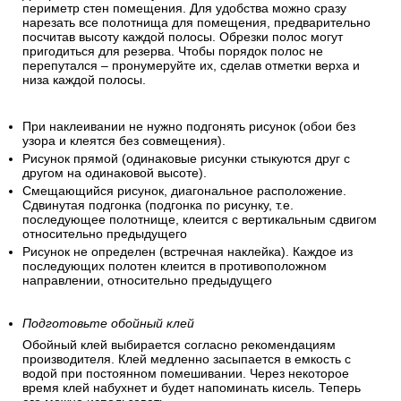
периметр стен помещения. Для удобства можно сразу
нарезать все полотнища для помещения, предварительно
посчитав высоту каждой полосы. Обрезки полос могут
пригодиться для резерва. Чтобы порядок полос не
перепутался – пронумеруйте их, сделав отметки верха и
низа каждой полосы.
При наклеивании не нужно подгонять рисунок (обои без
узора и клеятся без совмещения).
Рисунок прямой (одинаковые рисунки стыкуются друг с
другом на одинаковой высоте).
Смещающийся рисунок, диагональное расположение.
Сдвинутая подгонка (подгонка по рисунку, т.е.
последующее полотнище, клеится с вертикальным сдвигом
относительно предыдущего
Рисунок не определен (встречная наклейка). Каждое из
последующих полотен клеится в противоположном
направлении, относительно предыдущего
Подготовьте обойный клей
Обойный клей выбирается согласно рекомендациям
производителя. Клей медленно засыпается в емкость с
водой при постоянном помешивании. Через некоторое
время клей набухнет и будет напоминать кисель. Теперь