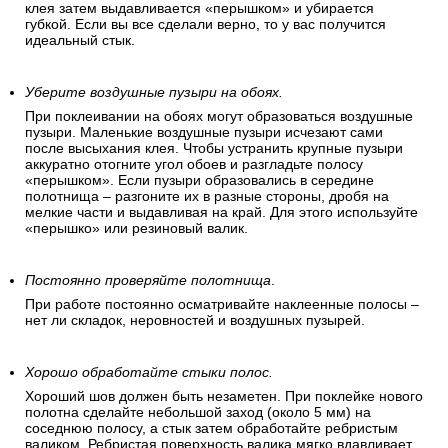
клея затем выдавливается «перышком» и убирается
губкой. Если вы все сделали верно, то у вас получится
идеальный стык.
Уберите воздушные пузыри на обоях.
При поклеивании на обоях могут образоваться воздушные
пузыри. Маленькие воздушные пузыри исчезают сами
после высыхания клея. Чтобы устранить крупные пузыри
аккуратно отогните угол обоев и разгладьте полосу
«перышком». Если пузыри образовались в середине
полотнища – разгоните их в разные стороны, дробя на
мелкие части и выдавливая на край. Для этого используйте
«перышко» или резиновый валик.
Постоянно проверяйте полотнища
.
При работе постоянно осматривайте наклеенные полосы –
нет ли складок, неровностей и воздушных пузырей.
Хорошо обработайте стыки полос.
Хороший шов должен быть незаметен. При поклейке нового
полотна сделайте небольшой заход (около 5 мм) на
соседнюю полосу, а стык затем обработайте ребристым
валиком. Ребристая поверхность валика мягко вдавливает