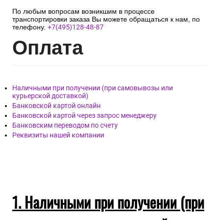
повреждений товара, зафиксировать на фото или видео.
! Необходимо получить от курьера Акт с подписью и
печатью перевозчика, подписать приёмную накладную и
забрать груз.
!Все требуемые для заполнения формы Актов должны быть
предоставлены для заполнения менеджером транспортной
компании.
По любым вопросам возникшим в процессе
транспортировки заказа Вы можете обращаться к нам, по
телефону.
+7(495)128-48-87
Опл
ата
Наличными при получении (при самовывозы или
курьерской доставкой)
Банковской картой онлайн
Банковской картой через запрос менеджеру
Банковским переводом по счету
Реквизиты нашей компании