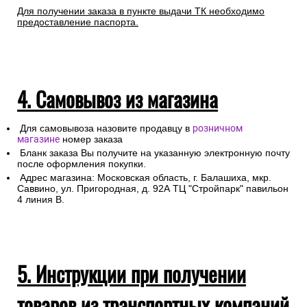
Любой груз, отправляемый транспортной компанией,
подлежит страхованию, данная мера позволит Вам
получить компенсацию от страховой компании в случае
повреждения или утраты груза в процессе
транспортировки.
Для получении заказа в пункте выдачи ТК необходимо
предоставление паспорта.
4. Самовывоз из магазина
Для самовывоза назовите продавцу в
розничном
магазине
номер заказа
Бланк заказа Вы получите на указанную электронную почту
после оформления покупки.
Адрес магазина: Московская область, г. Балашиха, мкр.
Саввино, ул. Пригородная, д. 92А ТЦ "Стройпарк" павильон
4 линия В.