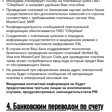
После оформления заказа или в случае сбоя оплаты на
сайте онлайн свяжитесь с нами по электронной почте
(
sales@1oboi.ru
) или телефону (
+7(495)128-48-87
).
Менеджер сгенерирует ссылку на платежный шлюз ПАО
"Сбербанк" и направит удобным Вам способом.
Проведение платежей по банковским картам любого банка
осуществляется без дополнительных комиссий и в строгом
соответствии с требованиями платежных систем Visa,
MasterCard, МИР.
Конфиденциальность сообщаемой персональной
информации обеспечивается ПАО "Сбербанк".
Соединение с платежным шлюзом и передача
информации осуществляется в защищенном режиме с
использованием протокола шифрования SSL.
В случае если Ваш банк поддерживает технологию
безопасного проведения интернет-платежей Verified By
Visa или MasterCard Secure Code для проведения платежа
также может потребоваться ввод кода который придет Вам
от обслуживающего банка.
На указанный при оформлении заказа адрес электронной
почты будет отправлено сообщение об авторизации
платежа и электронный кассовый чек.
Введенная контактная информация не будет