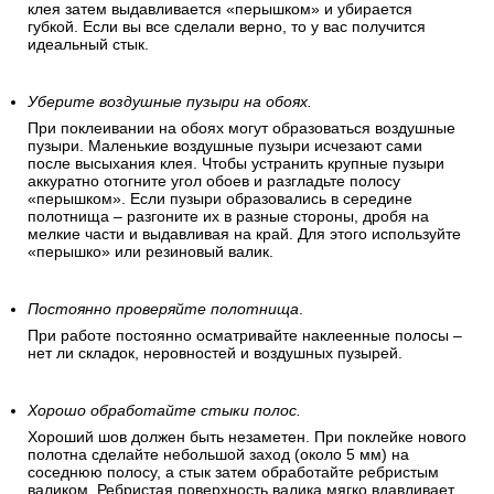
отрезания обработайте край «перышком» и разгладьте
влажной губкой.
Хорошо промажьте стыки.
Обойные стыки должны быть хорошо промазаны. Излишек
клея затем выдавливается «перышком» и убирается
губкой. Если вы все сделали верно, то у вас получится
идеальный стык.
Уберите воздушные пузыри на обоях.
При поклеивании на обоях могут образоваться воздушные
пузыри. Маленькие воздушные пузыри исчезают сами
после высыхания клея. Чтобы устранить крупные пузыри
аккуратно отогните угол обоев и разгладьте полосу
«перышком». Если пузыри образовались в середине
полотнища – разгоните их в разные стороны, дробя на
мелкие части и выдавливая на край. Для этого используйте
«перышко» или резиновый валик.
Постоянно проверяйте полотнища
.
При работе постоянно осматривайте наклеенные полосы –
нет ли складок, неровностей и воздушных пузырей.