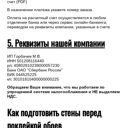
Рекомендуем предварительно согласовать состав и даты
доставки с менеджером.
Для самостоятельного формирования счета необходимо
перейти в “Профиль”(авторизация на сайте не
обязательна) => Заказы => Детали заказа №=> Распечатать
счет (PDF)
В назначении платежа укажите номер заказа.
Оплата на расчетный счет осуществляется в любом
отделении банка или через сервис онлайн-банкинга,
переводом на реквизиты компании, указанные в счете.
5. Реквизиты нашей компании
ИП Горбачев М.В.
ИНН 501208116440
р/с 40802810238000057230
Банк ОАО "Сбербанк России"
БИК 044525225
к/с 30101810400000000225
Обращаем Ваше внимание, что мы работаем по
упрощенной системе налогооблажения и НЕ выделяем
НДС.