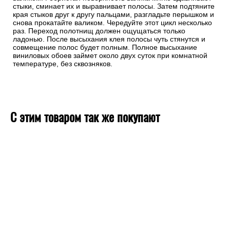
Хорошо обработайте стыки полос.
Хороший шов должен быть незаметен. При поклейке нового
полотна сделайте небольшой заход (около 5 мм) на
соседнюю полосу, а стык затем обработайте ребристым
валиком. Ребристая поверхность валика мягко вдавливает
стыки, сминает их и выравнивает полосы. Затем подтяните
края стыков друг к другу пальцами, разгладьте перышком и
снова прокатайте валиком. Чередуйте этот цикл несколько
раз. Переход полотнищ должен ощущаться только
ладонью. После высыхания клея полосы чуть стянутся и
совмещение полос будет полным. Полное высыхание
виниловых обоев займет около двух суток при комнатной
температуре, без сквозняков.
С этим товаром так же покупают