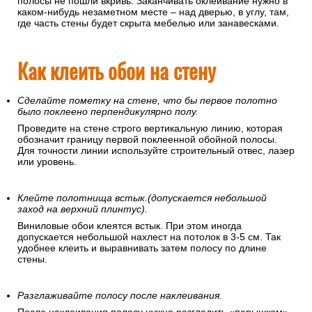
Откуда начинать клеить обои?
Рекомендуется это делать от угла или дверного/оконного
проемов, поскольку эти линии перпендикулярны полу. При
этом желательно использовать отвес или уровень, чтобы
полосы не пошли вкривь. Заканчивать оклеивание нужно в
каком-нибудь незаметном месте – над дверью, в углу, там,
где часть стены будет скрыта мебелью или занавесками.
Как клеить обои на стену
Сделайте пометку на стене, что бы первое полотно
было поклеено перпендикулярно полу.
Проведите на стене строго вертикальную линию, которая
обозначит границу первой поклеенной обойной полосы.
Для точности линии используйте строительный отвес, лазер
или уровень.
Клейте полотнища встык.(допускается небольшой
заход на верхний плинтус).
Виниловые обои клеятся встык. При этом иногда