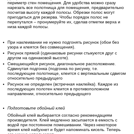
вам потребуется запас рулонов для стыковки рисунка, что
увеличит общий расход полос.
Сделайте подгонку обоев.
Для расчетов используйте значения высоты потолка и
периметр стен помещения. Для удобства можно сразу
нарезать все полотнища для помещения, предварительно
посчитав высоту каждой полосы. Обрезки полос могут
пригодиться для резерва. Чтобы порядок полос не
перепутался – пронумеруйте их, сделав отметки верха и
низа каждой полосы.
При наклеивании не нужно подгонять рисунок (обои без
узора и клеятся без совмещения).
Рисунок прямой (одинаковые рисунки стыкуются друг с
другом на одинаковой высоте).
Смещающийся рисунок, диагональное расположение.
Сдвинутая подгонка (подгонка по рисунку, т.е.
последующее полотнище, клеится с вертикальным сдвигом
относительно предыдущего
Рисунок не определен (встречная наклейка). Каждое из
последующих полотен клеится в противоположном
направлении, относительно предыдущего