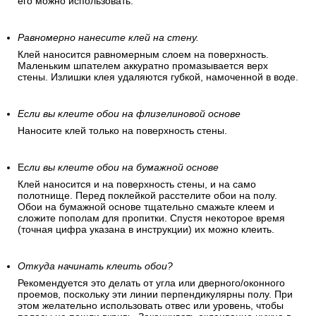
Подготовьте обойный клей
Обойный клей выбирается согласно рекомендациям
производителя. Клей медленно засыпается в емкость с
водой при постоянном помешивании. Через некоторое
время клей набухнет и будет напоминать кисель. Теперь
его можно использовать.
Равномерно нанесите клей на стену.
Клей наносится равномерным слоем на поверхность.
Маленьким шпателем аккуратно промазывается верх
стены. Излишки клея удаляются губкой, намоченной в воде.
Если вы клеите обои на флизелиновой основе
Наносите клей только на поверхность стены.
Е
сли вы клеите обои на бумажной основе
Клей наносится и на поверхность стены, и на само
полотнище. Перед поклейкой расстелите обои на полу.
Обои на бумажной основе тщательно смажьте клеем и
сложите пополам для пропитки. Спустя некоторое время
(точная цифра указана в инструкции) их можно клеить.