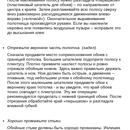
допускается небольшой нахлест на потолок в 3-5 см. Так
удобнее клеить и выравнивать затем полосу по длине
стены.
Разглаживайте полосу после наклеивания.
После наклеивания полосу нужно разгладить «перышком»
(пластиковый шпатель для обоев) – по направлению от
центра к краям. Затем разглаживайте всю полосу сверху
вниз равномерно расходящимися движениями влево-
вправо («елочкой»). Окончательное выравнивание
полотнища производится руками. Если вы наклеили
неровно или появились воздушные пузыри – исправьте это
до высыхания клея.
Отрежьте верхнюю часть полотна. (задел).
Сначала продавите место соприкосновения обоев с
границей потолка. Большим шпателем подоприте полосу к
плинтусу. Плотно прижмите нахлест полосы и ровно
отрежьте обойным ножом. Здесь важно правильно держать
шпатель и нож. Нож должен быть острым, а движение –
плавным, под небольшим углом к обойному полотнищу.
После этого маленьким шпателем придавите обои к
верхнему краю потолка - и вы увидите, что край обоев
точно совпадет с плинтусом. Эту же операцию
рекомендуется проделать с нижней границей обоев. После