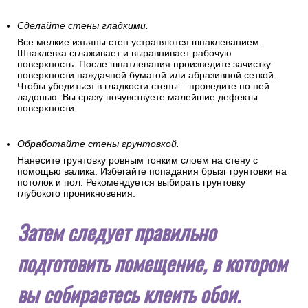
Уберите все лишнее со стен.
На поверхности стен не должно быть никаких посторонних
предметов (кронштейнов, креплений, гвоздей). Если в
помещении были поклеены старые обои, то смочите их
водой и удалите кистью или шпателем.
Сделайте стены гладкими.
Все мелкие изъяны стен устраняются шпаклеванием.
Шпаклевка сглаживает и выравнивает рабочую
поверхность. После шпатлевания произведите зачистку
поверхности наждачной бумагой или абразивной сеткой.
Чтобы убедиться в гладкости стены – проведите по ней
ладонью. Вы сразу почувствуете малейшие дефекты
поверхности.
Обработайте стены грунтовкой.
Нанесите грунтовку ровным тонким слоем на стену с
помощью валика. Избегайте попадания брызг грунтовки на
потолок и пол. Рекомендуется выбирать грунтовку
глубокого проникновения.
Затем следует правильно