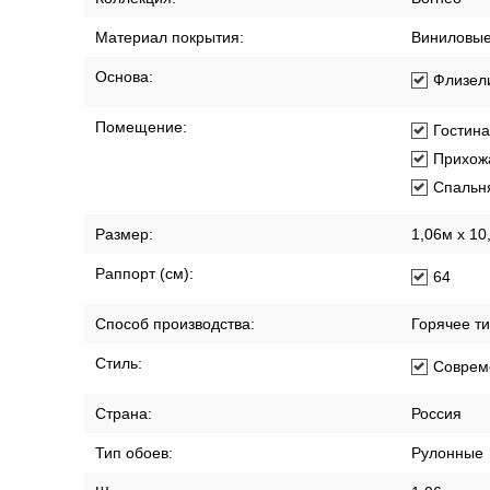
Материал покрытия:
Виниловы
Основа:
Флизел
Помещение:
Гостин
Прихож
Спальн
Размер:
1,06м х 10
Раппорт (см):
64
Способ производства:
Горячее т
Стиль:
Соврем
Страна:
Россия
Тип обоев:
Рулонные