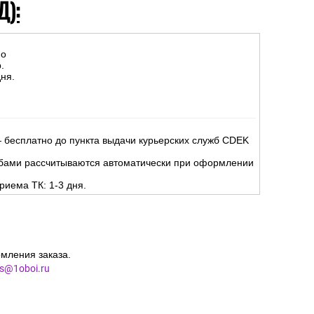
Д):
но
.
ня.
 бесплатно до пункта выдачи курьерских служб CDEK
жбами рассчитываются автоматически при оформлении
риема ТК: 1-3 дня.
мления заказа.
es@1oboi.ru