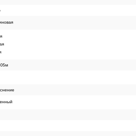
е
иновая
ая
ая
я
,05м
иснение
енный