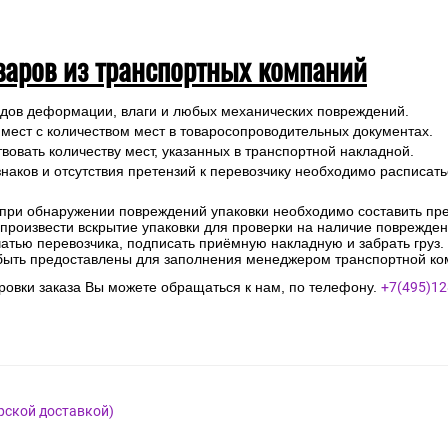
варов из транспортных компаний
ледов деформации, влаги и любых механических повреждений.
 мест с количеством мест в товаросопроводительных документах.
вовать количеству мест, указанных в транспортной накладной.
наков и отсутствия претензий к перевозчику необходимо расписатьс
 при обнаружении повреждений упаковки необходимо составить прет
е произвести вскрытие упаковки для проверки на наличие поврежде
чатью перевозчика, подписать приёмную накладную и забрать груз.
быть предоставлены для заполнения менеджером транспортной ко
овки заказа Вы можете обращаться к нам, по телефону.
+7(495)12
рской доставкой)