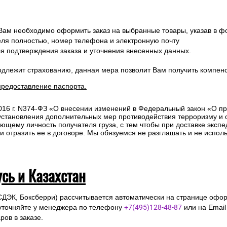
 Вам необходимо оформить заказ на выбранные товары, указав в ф
ля полностью, номер телефона и электронную почту
ля подтверждения заказа и уточнения внесенных данных.
одлежит страхованию, данная мера позволит Вам получить компен
предоставление паспорта.
2016 г. N374-ФЗ «О внесении изменений в Федеральный закон «О п
 установления дополнительных мер противодействия терроризму и
ющему личность получателя груза, с тем чтобы при доставке эксп
отразить ее в договоре. Мы обязуемся не разглашать и не исполь
усь и Казахстан
СДЭК, Боксберри) рассчитывается автоматически на странице офор
уточняйте у менеджера по телефону
+7(495)128-48-87
или на Emai
ов в заказе.