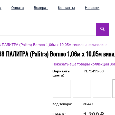
а
Оплата
Возврат
Контакты
Новости
 ПАЛИТРА (Palitra) Borneo 1,06м х 10,05м винил на флизелине
8 ПАЛИТРА (Palitra) Borneo 1,06м х 10,05м вин
Показать ещё товары коллекции Bo
Варианты
PL71499-68
цвета:
Код товара:
30447
1 200
₽
Цена: