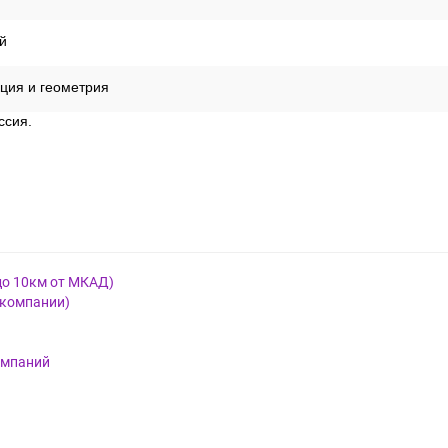
й
ция и геометрия
ссия.
до 10км от МКАД)
 компании)
омпаний