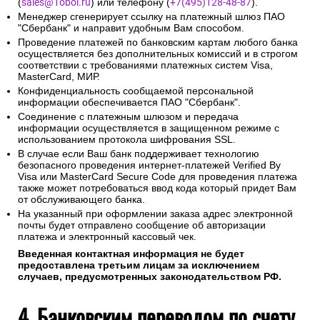
(
sales@1oboi.ru
) или телефону (
+7(495)128-48-87
).
Менеджер сгенерирует ссылку на платежный шлюз ПАО
"Сбербанк" и направит удобным Вам способом.
Проведение платежей по банковским картам любого банка
осуществляется без дополнительных комиссий и в строгом
соответствии с требованиями платежных систем Visa,
MasterCard, МИР.
Конфиденциальность сообщаемой персональной
информации обеспечивается ПАО "Сбербанк".
Соединение с платежным шлюзом и передача
информации осуществляется в защищенном режиме с
использованием протокола шифрования SSL.
В случае если Ваш банк поддерживает технологию
безопасного проведения интернет-платежей Verified By
Visa или MasterCard Secure Code для проведения платежа
также может потребоваться ввод кода который придет Вам
от обслуживающего банка.
На указанный при оформлении заказа адрес электронной
почты будет отправлено сообщение об авторизации
платежа и электронный кассовый чек.
Введенная контактная информация не будет
предоставлена третьим лицам за исключением
случаев, предусмотренных законодательством РФ.
4. Банковским переводом по счету