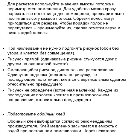
Для расчетов используйте значения высоты потолка и
периметр стен помещения. Для удобства можно сразу
нарезать все полотнища для помещения, предварительно
посчитав высоту каждой полосы. Обрезки полос могут
пригодиться для резерва. Чтобы порядок полос не
перепутался – пронумеруйте их, сделав отметки верха и
низа каждой полосы.
При наклеивании не нужно подгонять рисунок (обои без
узора и клеятся без совмещения).
Рисунок прямой (одинаковые рисунки стыкуются друг с
другом на одинаковой высоте).
Смещающийся рисунок, диагональное расположение.
Сдвинутая подгонка (подгонка по рисунку, т.е.
последующее полотнище, клеится с вертикальным сдвигом
относительно предыдущего
Рисунок не определен (встречная наклейка). Каждое из
последующих полотен клеится в противоположном
направлении, относительно предыдущего
Подготовьте обойный клей
Обойный клей выбирается согласно рекомендациям
производителя. Клей медленно засыпается в емкость с
водой при постоянном помешивании. Через некоторое