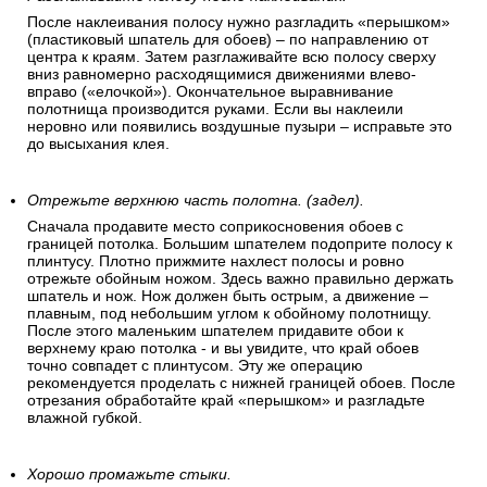
После наклеивания полосу нужно разгладить «перышком»
(пластиковый шпатель для обоев) – по направлению от
центра к краям. Затем разглаживайте всю полосу сверху
вниз равномерно расходящимися движениями влево-
вправо («елочкой»). Окончательное выравнивание
полотнища производится руками. Если вы наклеили
неровно или появились воздушные пузыри – исправьте это
до высыхания клея.
Отрежьте верхнюю часть полотна. (задел).
Сначала продавите место соприкосновения обоев с
границей потолка. Большим шпателем подоприте полосу к
плинтусу. Плотно прижмите нахлест полосы и ровно
отрежьте обойным ножом. Здесь важно правильно держать
шпатель и нож. Нож должен быть острым, а движение –
плавным, под небольшим углом к обойному полотнищу.
После этого маленьким шпателем придавите обои к
верхнему краю потолка - и вы увидите, что край обоев
точно совпадет с плинтусом. Эту же операцию
рекомендуется проделать с нижней границей обоев. После
отрезания обработайте край «перышком» и разгладьте
влажной губкой.
Хорошо промажьте стыки.