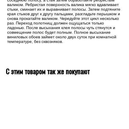
соседнюю полосу, а стык затем обработайте ребристым
валиком. Ребристая поверхность валика мягко вдавливает
стыки, сминает их и выравнивает полосы. Затем подтяните
края стыков друг к другу пальцами, разгладьте перышком и
снова прокатайте валиком. Чередуйте этот цикл несколько
раз. Переход полотнищ должен ощущаться только
ладонью. После высыхания клея полосы чуть стянутся и
совмещение полос будет полным. Полное высыхание
виниловых обоев займет около двух суток при комнатной
температуре, без сквозняков.
С этим товаром так же покупают