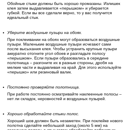
Обойные стыки должны быть хорошо промазаны. Излишек
клея затем выдавливается «перышком» и убирается
губкой. Если вы все сделали верно, то у вас получится
идеальный стык.
Уберите воздушные пузыри на обоях.
При поклеивании на обоях могут образоваться воздушные
пузыри. Маленькие воздушные пузыри исчезают сами
после высыхания клея. Чтобы устранить крупные пузыри
аккуратно отогните угол обоев и разгладьте полосу
«перышком». Если пузыри образовались в середине
полотнища – разгоните их в разные стороны, дробя на
мелкие части и выдавливая на край. Для этого используйте
«перышко» или резиновый валик.
Постоянно проверяйте полотнища
.
При работе постоянно осматривайте наклеенные полосы –
нет ли складок, неровностей и воздушных пузырей.
Хорошо обработайте стыки полос.
Хороший шов должен быть незаметен. При поклейке нового
полотна сделайте небольшой заход (около 5 мм) на