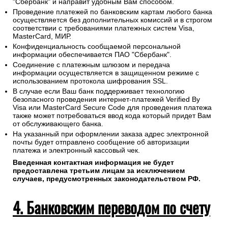
После оформления заказа или в случае сбоя оплаты на
сайте онлайн свяжитесь с нами по электронной почте
(
sales@1oboi.ru
) или телефону (
+7(495)128-48-87
).
Менеджер сгенерирует ссылку на платежный шлюз ПАО
"Сбербанк" и направит удобным Вам способом.
Проведение платежей по банковским картам любого банка
осуществляется без дополнительных комиссий и в строгом
соответствии с требованиями платежных систем Visa,
MasterCard, МИР.
Конфиденциальность сообщаемой персональной
информации обеспечивается ПАО "Сбербанк".
Соединение с платежным шлюзом и передача
информации осуществляется в защищенном режиме с
использованием протокола шифрования SSL.
В случае если Ваш банк поддерживает технологию
безопасного проведения интернет-платежей Verified By
Visa или MasterCard Secure Code для проведения платежа
также может потребоваться ввод кода который придет Вам
от обслуживающего банка.
На указанный при оформлении заказа адрес электронной
почты будет отправлено сообщение об авторизации
платежа и электронный кассовый чек.
Введенная контактная информация не будет
предоставлена третьим лицам за исключением