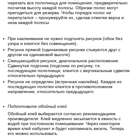
увеличит общий расход полос.
Сделайте подгонку обоев.
Для расчетов используйте значения высоты потолка и
периметр стен помещения. Для удобства можно сразу
нарезать все полотнища для помещения, предварительно
посчитав высоту каждой полосы. Обрезки полос могут
пригодиться для резерва. Чтобы порядок полос не
перепутался – пронумеруйте их, сделав отметки верха и
низа каждой полосы.
При наклеивании не нужно подгонять рисунок (обои без
узора и клеятся без совмещения).
Рисунок прямой (одинаковые рисунки стыкуются друг с
другом на одинаковой высоте).
Смещающийся рисунок, диагональное расположение.
Сдвинутая подгонка (подгонка по рисунку, т.е.
последующее полотнище, клеится с вертикальным сдвигом
относительно предыдущего
Рисунок не определен (встречная наклейка). Каждое из
последующих полотен клеится в противоположном
направлении, относительно предыдущего