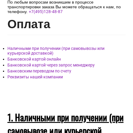
! Необходимо получить от курьера Акт с подписью и
печатью перевозчика, подписать приёмную накладную и
забрать груз.
!Все требуемые для заполнения формы Актов должны быть
предоставлены для заполнения менеджером транспортной
компании.
По любым вопросам возникшим в процессе
транспортировки заказа Вы можете обращаться к нам, по
телефону.
+7(495)128-48-87
Опл
ата
Наличными при получении (при самовывозы или
курьерской доставкой)
Банковской картой онлайн
Банковской картой через запрос менеджеру
Банковским переводом по счету
Реквизиты нашей компании