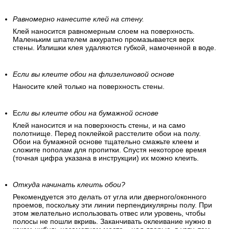
Подготовьте обойный клей
Обойный клей выбирается согласно рекомендациям
производителя. Клей медленно засыпается в емкость с
водой при постоянном помешивании. Через некоторое
время клей набухнет и будет напоминать кисель. Теперь
его можно использовать.
Равномерно нанесите клей на стену.
Клей наносится равномерным слоем на поверхность.
Маленьким шпателем аккуратно промазывается верх
стены. Излишки клея удаляются губкой, намоченной в воде.
Если вы клеите обои на флизелиновой основе
Наносите клей только на поверхность стены.
Е
сли вы клеите обои на бумажной основе
Клей наносится и на поверхность стены, и на само
полотнище. Перед поклейкой расстелите обои на полу.
Обои на бумажной основе тщательно смажьте клеем и
сложите пополам для пропитки. Спустя некоторое время
(точная цифра указана в инструкции) их можно клеить.