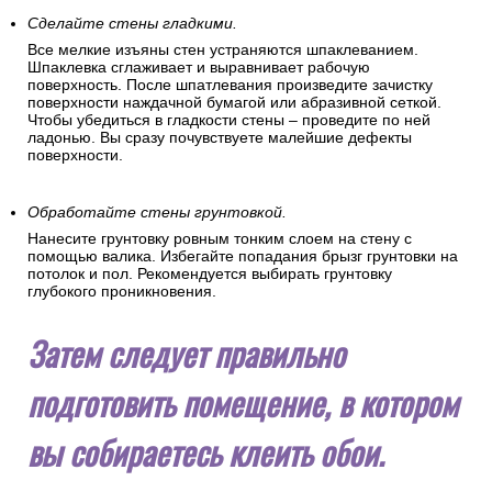
Уберите все лишнее со стен.
На поверхности стен не должно быть никаких посторонних
предметов (кронштейнов, креплений, гвоздей). Если в
помещении были поклеены старые обои, то смочите их
водой и удалите кистью или шпателем.
Сделайте стены гладкими.
Все мелкие изъяны стен устраняются шпаклеванием.
Шпаклевка сглаживает и выравнивает рабочую
поверхность. После шпатлевания произведите зачистку
поверхности наждачной бумагой или абразивной сеткой.
Чтобы убедиться в гладкости стены – проведите по ней
ладонью. Вы сразу почувствуете малейшие дефекты
поверхности.
Обработайте стены грунтовкой.
Нанесите грунтовку ровным тонким слоем на стену с
помощью валика. Избегайте попадания брызг грунтовки на
потолок и пол. Рекомендуется выбирать грунтовку
глубокого проникновения.
Затем следует правильно