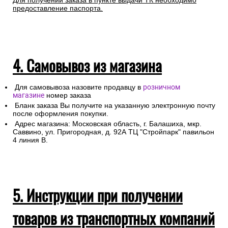
Любой груз, отправляемый транспортной компанией,
подлежит страхованию, данная мера позволит Вам
получить компенсацию от страховой компании в случае
повреждения или утраты груза в процессе
транспортировки.
Для получении заказа в пункте выдачи ТК необходимо
предоставление паспорта.
4. Самовывоз из магазина
Для самовывоза назовите продавцу в
розничном
магазине
номер заказа
Бланк заказа Вы получите на указанную электронную почту
после оформления покупки.
Адрес магазина: Московская область, г. Балашиха, мкр.
Саввино, ул. Пригородная, д. 92А ТЦ "Стройпарк" павильон
4 линия В.