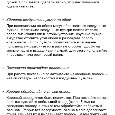
влажной губкой.
Хорошо промажьте стыки.
Обойные стыки должны быть хорошо промазаны. Излишек
клея затем выдавливается «перышком» и убирается
губкой. Если вы все сделали верно, то у вас получится
идеальный стык.
Уберите воздушные пузыри на обоях.
При поклеивании на обоях могут образоваться воздушные
пузыри. Маленькие воздушные пузыри исчезают сами
после высыхания клея. Чтобы устранить крупные пузыри
аккуратно отогните угол обоев и разгладьте полосу
«перышком». Если пузыри образовались в середине
полотнища – разгоните их в разные стороны, дробя на
мелкие части и выдавливая на край. Для этого используйте
«перышко» или резиновый валик.
Постоянно проверяйте полотнища
.
При работе постоянно осматривайте наклеенные полосы –
нет ли складок, неровностей и воздушных пузырей.