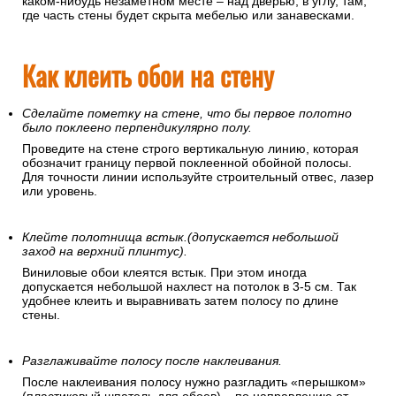
Откуда начинать клеить обои?
Рекомендуется это делать от угла или дверного/оконного
проемов, поскольку эти линии перпендикулярны полу. При
этом желательно использовать отвес или уровень, чтобы
полосы не пошли вкривь. Заканчивать оклеивание нужно в
каком-нибудь незаметном месте – над дверью, в углу, там,
где часть стены будет скрыта мебелью или занавесками.
Как клеить обои на стену
Сделайте пометку на стене, что бы первое полотно
было поклеено перпендикулярно полу.
Проведите на стене строго вертикальную линию, которая
обозначит границу первой поклеенной обойной полосы.
Для точности линии используйте строительный отвес, лазер
или уровень.
Клейте полотнища встык.(допускается небольшой
заход на верхний плинтус).
Виниловые обои клеятся встык. При этом иногда
допускается небольшой нахлест на потолок в 3-5 см. Так