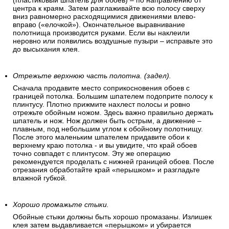
удобнее клеить и выравнивать затем полосу по длине
стены.
Разглаживайте полосу после наклеивания.
После наклеивания полосу нужно разгладить «перышком»
(пластиковый шпатель для обоев) – по направлению от
центра к краям. Затем разглаживайте всю полосу сверху
вниз равномерно расходящимися движениями влево-
вправо («елочкой»). Окончательное выравнивание
полотнища производится руками. Если вы наклеили
неровно или появились воздушные пузыри – исправьте это
до высыхания клея.
Отрежьте верхнюю часть полотна. (задел).
Сначала продавите место соприкосновения обоев с
границей потолка. Большим шпателем подоприте полосу к
плинтусу. Плотно прижмите нахлест полосы и ровно
отрежьте обойным ножом. Здесь важно правильно держать
шпатель и нож. Нож должен быть острым, а движение –
плавным, под небольшим углом к обойному полотнищу.
После этого маленьким шпателем придавите обои к
верхнему краю потолка - и вы увидите, что край обоев
точно совпадет с плинтусом. Эту же операцию
рекомендуется проделать с нижней границей обоев. После
отрезания обработайте край «перышком» и разгладьте