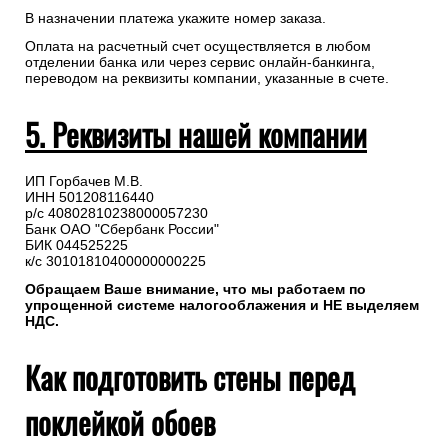
Рекомендуем предварительно согласовать состав и даты
доставки с менеджером.
Для самостоятельного формирования счета необходимо
перейти в “Профиль”(авторизация на сайте не
обязательна) => Заказы => Детали заказа №=> Распечатать
счет (PDF)
В назначении платежа укажите номер заказа.
Оплата на расчетный счет осуществляется в любом
отделении банка или через сервис онлайн-банкинга,
переводом на реквизиты компании, указанные в счете.
5. Реквизиты нашей компании
ИП Горбачев М.В.
ИНН 501208116440
р/с 40802810238000057230
Банк ОАО "Сбербанк России"
БИК 044525225
к/с 30101810400000000225
Обращаем Ваше внимание, что мы работаем по
упрощенной системе налогооблажения и НЕ выделяем
НДС.