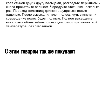
Хорошо обработайте стыки полос.
Хороший шов должен быть незаметен. При поклейке нового
полотна сделайте небольшой заход (около 5 мм) на
соседнюю полосу, а стык затем обработайте ребристым
валиком. Ребристая поверхность валика мягко вдавливает
стыки, сминает их и выравнивает полосы. Затем подтяните
края стыков друг к другу пальцами, разгладьте перышком и
снова прокатайте валиком. Чередуйте этот цикл несколько
раз. Переход полотнищ должен ощущаться только
ладонью. После высыхания клея полосы чуть стянутся и
совмещение полос будет полным. Полное высыхание
виниловых обоев займет около двух суток при комнатной
температуре, без сквозняков.
С этим товаром так же покупают