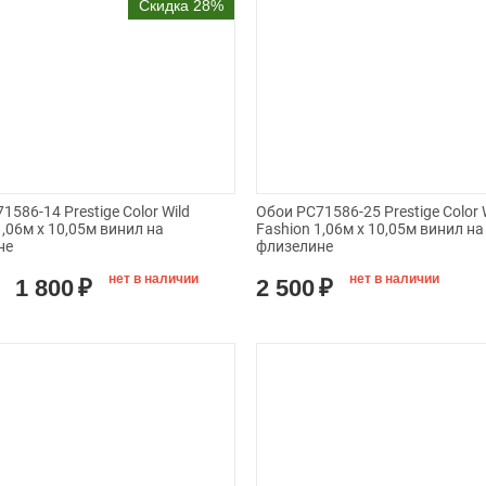
Скидка 28%
1586-14 Prestige Color Wild
Обои PC71586-25 Prestige Color 
1,06м х 10,05м винил на
Fashion 1,06м х 10,05м винил на
не
флизелине
нет в наличии
нет в наличии
1 800
₽
2 500
₽