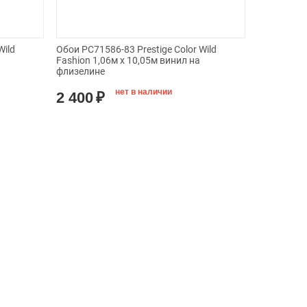
Wild
Обои PC71586-83 Prestige Color Wild
Fashion 1,06м х 10,05м винил на
флизелине
нет в наличии
2 400
₽