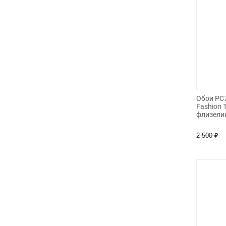
Обои PC7
Fashion 
флизели
2 500
₽