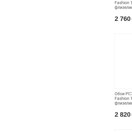
Fashion 
флизели
2 760
Обои PC7
Fashion 
флизели
2 820