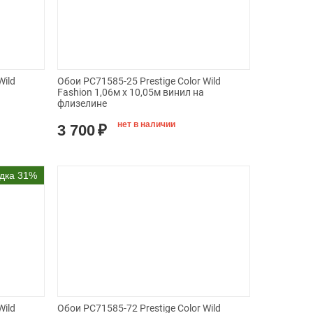
Wild
Обои PC71585-25 Prestige Color Wild
Fashion 1,06м х 10,05м винил на
флизелине
нет в наличии
3 700
₽
дка 31%
Wild
Обои PC71585-72 Prestige Color Wild