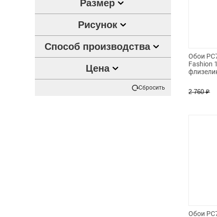
Размер
Рисунок
Способ производства
Обои PC7
Fashion 
Цена
флизели
Сбросить
2 760
₽
Обои PC7