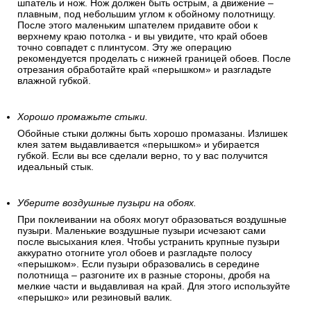
Отрежьте верхнюю часть полотна. (задел).
Сначала продавите место соприкосновения обоев с
границей потолка. Большим шпателем подоприте полосу к
плинтусу. Плотно прижмите нахлест полосы и ровно
отрежьте обойным ножом. Здесь важно правильно держать
шпатель и нож. Нож должен быть острым, а движение –
плавным, под небольшим углом к обойному полотнищу.
После этого маленьким шпателем придавите обои к
верхнему краю потолка - и вы увидите, что край обоев
точно совпадет с плинтусом. Эту же операцию
рекомендуется проделать с нижней границей обоев. После
отрезания обработайте край «перышком» и разгладьте
влажной губкой.
Хорошо промажьте стыки.
Обойные стыки должны быть хорошо промазаны. Излишек
клея затем выдавливается «перышком» и убирается
губкой. Если вы все сделали верно, то у вас получится
идеальный стык.
Уберите воздушные пузыри на обоях.
При поклеивании на обоях могут образоваться воздушные
пузыри. Маленькие воздушные пузыри исчезают сами