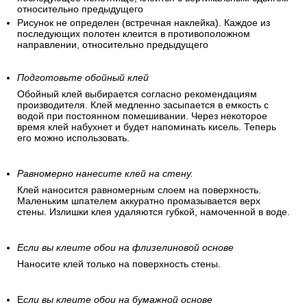
При наклеивании не нужно подгонять рисунок (обои без
узора и клеятся без совмещения).
Рисунок прямой (одинаковые рисунки стыкуются друг с
другом на одинаковой высоте).
Смещающийся рисунок, диагональное расположение.
Сдвинутая подгонка (подгонка по рисунку, т.е.
последующее полотнище, клеится с вертикальным сдвигом
относительно предыдущего
Рисунок не определен (встречная наклейка). Каждое из
последующих полотен клеится в противоположном
направлении, относительно предыдущего
Подготовьте обойный клей
Обойный клей выбирается согласно рекомендациям
производителя. Клей медленно засыпается в емкость с
водой при постоянном помешивании. Через некоторое
время клей набухнет и будет напоминать кисель. Теперь
его можно использовать.
Равномерно нанесите клей на стену.
Клей наносится равномерным слоем на поверхность.
Маленьким шпателем аккуратно промазывается верх
стены. Излишки клея удаляются губкой, намоченной в воде.