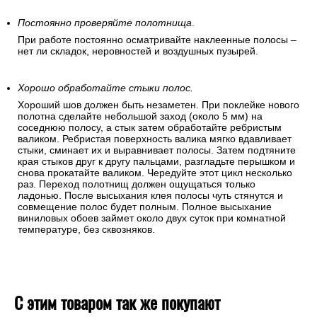
после высыхания клея. Чтобы устранить крупные пузыри
аккуратно отогните угол обоев и разгладьте полосу
«перышком». Если пузыри образовались в середине
полотнища – разгоните их в разные стороны, дробя на
мелкие части и выдавливая на край. Для этого используйте
«перышко» или резиновый валик.
Постоянно проверяйте полотнища
.
При работе постоянно осматривайте наклеенные полосы –
нет ли складок, неровностей и воздушных пузырей.
Хорошо обработайте стыки полос.
Хороший шов должен быть незаметен. При поклейке нового
полотна сделайте небольшой заход (около 5 мм) на
соседнюю полосу, а стык затем обработайте ребристым
валиком. Ребристая поверхность валика мягко вдавливает
стыки, сминает их и выравнивает полосы. Затем подтяните
края стыков друг к другу пальцами, разгладьте перышком и
снова прокатайте валиком. Чередуйте этот цикл несколько
раз. Переход полотнищ должен ощущаться только
ладонью. После высыхания клея полосы чуть стянутся и
совмещение полос будет полным. Полное высыхание
виниловых обоев займет около двух суток при комнатной
температуре, без сквозняков.