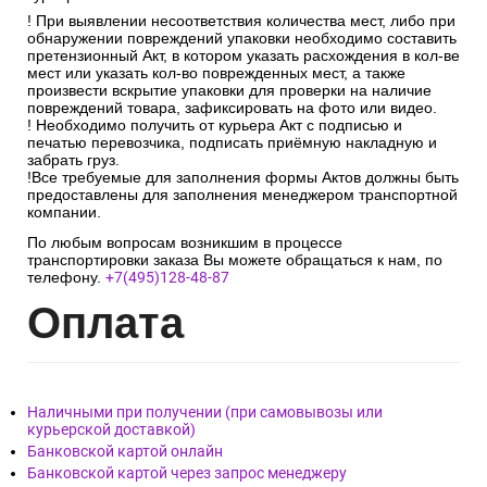
соответствовать количеству мест, указанных в транспортной
накладной.
После проверки упаковки, кол-ва мест, маркировочных
знаков и отсутствия претензий к перевозчику необходимо
расписаться в документах и получить заказ, вскрыть
упаковку и проверить на наличие боя в присутствии
курьера.
! При выявлении несоответствия количества мест, либо при
обнаружении повреждений упаковки необходимо составить
претензионный Акт, в котором указать расхождения в кол-ве
мест или указать кол-во поврежденных мест, а также
произвести вскрытие упаковки для проверки на наличие
повреждений товара, зафиксировать на фото или видео.
! Необходимо получить от курьера Акт с подписью и
печатью перевозчика, подписать приёмную накладную и
забрать груз.
!Все требуемые для заполнения формы Актов должны быть
предоставлены для заполнения менеджером транспортной
компании.
По любым вопросам возникшим в процессе
транспортировки заказа Вы можете обращаться к нам, по
телефону.
+7(495)128-48-87
Опл
ата