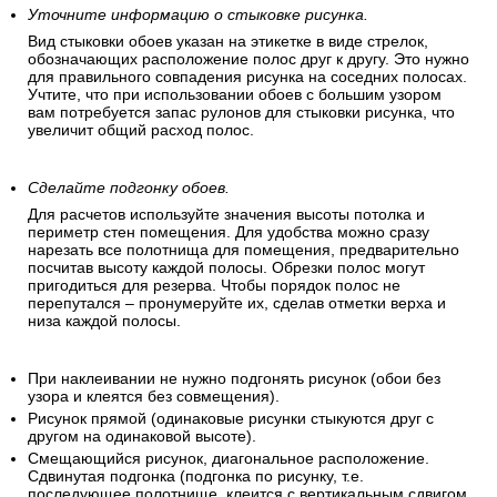
Убедитесь, что все рулоны одинаковы.
Удостоверьтесь, что все рулоны обоев имеют идентичный
рисунок, цвет и размер.
Уточните информацию о стыковке рисунка.
Вид стыковки обоев указан на этикетке в виде стрелок,
обозначающих расположение полос друг к другу. Это нужно
для правильного совпадения рисунка на соседних полосах.
Учтите, что при использовании обоев с большим узором
вам потребуется запас рулонов для стыковки рисунка, что
увеличит общий расход полос.
Сделайте подгонку обоев.
Для расчетов используйте значения высоты потолка и
периметр стен помещения. Для удобства можно сразу
нарезать все полотнища для помещения, предварительно
посчитав высоту каждой полосы. Обрезки полос могут
пригодиться для резерва. Чтобы порядок полос не
перепутался – пронумеруйте их, сделав отметки верха и
низа каждой полосы.