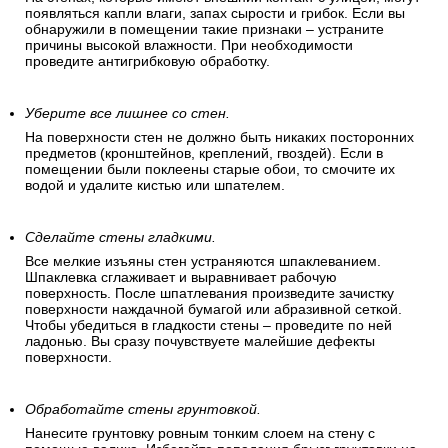
должны быть ровными,
сухими и чистыми.
Проследите, чтобы на стенах не было сырости.
На стенах, которые имеют внешний контакт с улицей, могут
появляться капли влаги, запах сырости и грибок. Если вы
обнаружили в помещении такие признаки – устраните
причины высокой влажности. При необходимости
проведите антигрибковую обработку.
Уберите все лишнее со стен.
На поверхности стен не должно быть никаких посторонних
предметов (кронштейнов, креплений, гвоздей). Если в
помещении были поклеены старые обои, то смочите их
водой и удалите кистью или шпателем.
Сделайте стены гладкими.
Все мелкие изъяны стен устраняются шпаклеванием.
Шпаклевка сглаживает и выравнивает рабочую
поверхность. После шпатлевания произведите зачистку
поверхности наждачной бумагой или абразивной сеткой.
Чтобы убедиться в гладкости стены – проведите по ней