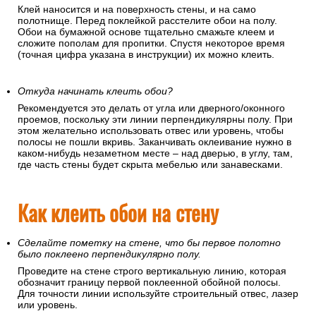
Если вы клеите обои на флизелиновой основе
Наносите клей только на поверхность стены.
Е
сли вы клеите обои на бумажной основе
Клей наносится и на поверхность стены, и на само
полотнище. Перед поклейкой расстелите обои на полу.
Обои на бумажной основе тщательно смажьте клеем и
сложите пополам для пропитки. Спустя некоторое время
(точная цифра указана в инструкции) их можно клеить.
Откуда начинать клеить обои?
Рекомендуется это делать от угла или дверного/оконного
проемов, поскольку эти линии перпендикулярны полу. При
этом желательно использовать отвес или уровень, чтобы
полосы не пошли вкривь. Заканчивать оклеивание нужно в
каком-нибудь незаметном месте – над дверью, в углу, там,
где часть стены будет скрыта мебелью или занавесками.
Как клеить обои на стену