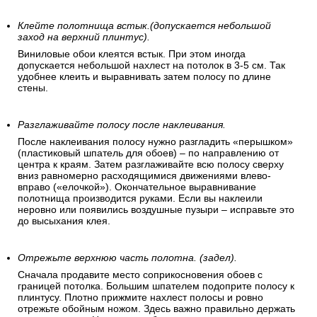
Сделайте пометку на стене, что бы первое полотно
было поклеено перпендикулярно полу.
Проведите на стене строго вертикальную линию, которая
обозначит границу первой поклеенной обойной полосы.
Для точности линии используйте строительный отвес, лазер
или уровень.
Клейте полотнища встык.(допускается небольшой
заход на верхний плинтус).
Виниловые обои клеятся встык. При этом иногда
допускается небольшой нахлест на потолок в 3-5 см. Так
удобнее клеить и выравнивать затем полосу по длине
стены.
Разглаживайте полосу после наклеивания.
После наклеивания полосу нужно разгладить «перышком»
(пластиковый шпатель для обоев) – по направлению от
центра к краям. Затем разглаживайте всю полосу сверху
вниз равномерно расходящимися движениями влево-
вправо («елочкой»). Окончательное выравнивание
полотнища производится руками. Если вы наклеили
неровно или появились воздушные пузыри – исправьте это
до высыхания клея.