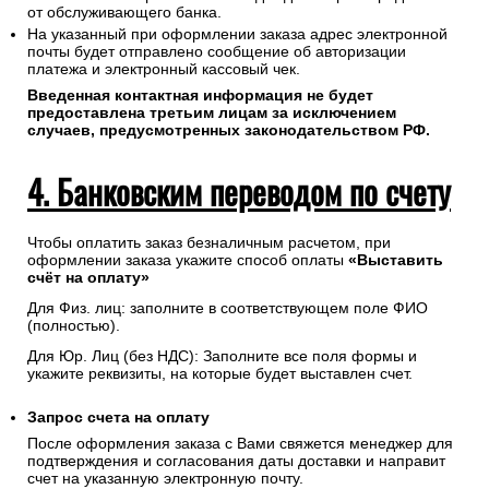
Соединение с платежным шлюзом и передача
информации осуществляется в защищенном режиме с
использованием протокола шифрования SSL.
В случае если Ваш банк поддерживает технологию
безопасного проведения интернет-платежей Verified By
Visa или MasterCard Secure Code для проведения платежа
также может потребоваться ввод кода который придет Вам
от обслуживающего банка.
На указанный при оформлении заказа адрес электронной
почты будет отправлено сообщение об авторизации
платежа и электронный кассовый чек.
Введенная контактная информация не будет
предоставлена третьим лицам за исключением
случаев, предусмотренных законодательством РФ.
4. Банковским переводом по счету
Чтобы оплатить заказ безналичным расчетом, при
оформлении заказа укажите способ оплаты
«Выставить
счёт на оплату»
Для Физ. лиц: заполните в соответствующем поле ФИО
(полностью).
Для Юр. Лиц (без НДС): Заполните все поля формы и