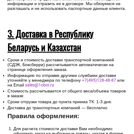
законодательных актов Российской Федерации в части
установления дополнительных мер противодействия
терроризму и обеспечения общественной безопасности
интернет-магазин запрашивает данные по документу,
удостоверяющему личность получателя груза, с тем чтобы
при доставке экспедитор имел возможность проверить
достоверность предоставляемой клиентом необходимой
информации и отразить ее в договоре. Мы обязуемся не
разглашать и не использовать паспортные данные клиента.
3. Доставка в Республику
Беларусь и Казахстан
Сроки и стоимость доставки транспортной компанией
(СДЭК, Боксберри) рассчитывается автоматически на
странице оформления заказа.
Информацию по отправке другими службами доставки
уточняйте у менеджера по телефону
+7(495)128-48-87
или
на Email
sales@1oboi.ru
Стоимость рассчитывается от общего веса/объема товаров
в заказе.