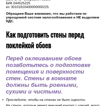
5. Реквизиты нашей компании
ИП Горбачев М.В.
ИНН 501208116440
р/с 40802810238000057230
Банк ОАО "Сбербанк России"
БИК 044525225
к/с 30101810400000000225
Обращаем Ваше внимание, что мы работаем по
упрощенной системе налогооблажения и НЕ выделяем
НДС.
Как подготовить стены перед
поклейкой обоев
Перед оклеиванием обоев
позаботьтесь о подготовке
помещения и поверхности
стен. Стены в комнате