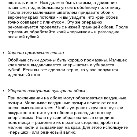
шпатель и нож. Нож должен быть острым, а движение –
плавным, под небольшим углом к обойному полотнищу.
После этого маленьким шпателем придавите обои к
верхнему краю потолка - и вы увидите, что край обоев
точно совпадет с плинтусом. Эту же операцию
рекомендуется проделать с нижней границей обоев. После
отрезания обработайте край «перышком» и разгладьте
влажной губкой.
Хорошо промажьте стыки.
Обойные стыки должны быть хорошо промазаны. Излишек
клея затем выдавливается «перышком» и убирается
губкой. Если вы все сделали верно, то у вас получится
идеальный стык.
Уберите воздушные пузыри на обоях.
При поклеивании на обоях могут образоваться воздушные
пузыри. Маленькие воздушные пузыри исчезают сами
после высыхания клея. Чтобы устранить крупные пузыри
аккуратно отогните угол обоев и разгладьте полосу
«перышком». Если пузыри образовались в середине
полотнища – разгоните их в разные стороны, дробя на
мелкие части и выдавливая на край. Для этого используйте
«перышко» или резиновый валик.