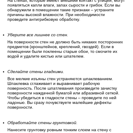
На стенах, которые имеют внешний контакт с улицей, могут
появляться капли влаги, запах сырости и грибок. Если вы
обнаружили в помещении такие признаки – устраните
причины высокой влажности. При необходимости
проведите антигрибковую обработку.
Уберите все лишнее со стен.
На поверхности стен не должно быть никаких посторонних
предметов (кронштейнов, креплений, гвоздей). Если в
помещении были поклеены старые обои, то смочите их
водой и удалите кистью или шпателем.
Сделайте стены гладкими.
Все мелкие изъяны стен устраняются шпаклеванием.
Шпаклевка сглаживает и выравнивает рабочую
поверхность. После шпатлевания произведите зачистку
поверхности наждачной бумагой или абразивной сеткой.
Чтобы убедиться в гладкости стены – проведите по ней
ладонью. Вы сразу почувствуете малейшие дефекты
поверхности.
Обработайте стены грунтовкой.
Нанесите грунтовку ровным тонким слоем на стену с