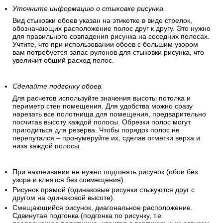
Уточните информацию о стыковке рисунка.
Вид стыковки обоев указан на этикетке в виде стрелок,
обозначающих расположение полос друг к другу. Это нужно
для правильного совпадения рисунка на соседних полосах.
Учтите, что при использовании обоев с большим узором
вам потребуется запас рулонов для стыковки рисунка, что
увеличит общий расход полос.
Сделайте подгонку обоев.
Для расчетов используйте значения высоты потолка и
периметр стен помещения. Для удобства можно сразу
нарезать все полотнища для помещения, предварительно
посчитав высоту каждой полосы. Обрезки полос могут
пригодиться для резерва. Чтобы порядок полос не
перепутался – пронумеруйте их, сделав отметки верха и
низа каждой полосы.
При наклеивании не нужно подгонять рисунок (обои без
узора и клеятся без совмещения).
Рисунок прямой (одинаковые рисунки стыкуются друг с
другом на одинаковой высоте).
Смещающийся рисунок, диагональное расположение.
Сдвинутая подгонка (подгонка по рисунку, т.е.