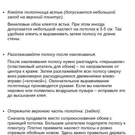
Клейте полотнища встык.(допускается небольшой
заход на верхний плинтус).
Виниловые обои клеятся встык. При этом иногда
допускается небольшой нахлест на потолок в 3-5 см. Так
удобнее клеить и выравнивать затем полосу по длине
стены.
Разглаживайте полосу после наклеивания.
После наклеивания полосу нужно разгладить «перышком»
(пластиковый шпатель для обоев) – по направлению от
центра к краям. Затем разглаживайте всю полосу сверху
вниз равномерно расходящимися движениями влево-
вправо («елочкой»). Окончательное выравнивание
полотнища производится руками. Если вы наклеили
неровно или появились воздушные пузыри – исправьте это
до высыхания клея.
Отрежьте верхнюю часть полотна. (задел).
Сначала продавите место соприкосновения обоев с
границей потолка. Большим шпателем подоприте полосу к
плинтусу. Плотно прижмите нахлест полосы и ровно
отрежьте обойным ножом. Здесь важно правильно держать