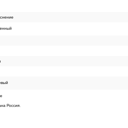
иснение
енный
я
евый
е
на Россия.