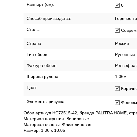
Раппорт (см):
0
Способ производства:
Горячее т
Стиль:
Соврем
Страна:
Россия
Тип обоев:
Рулонные
Фактура обоев:
Рельефна
Ширина рулона:
1,06м
Цвет:
Коричн
Элементы рисунка:
Фоновы
Обои артикул HC72515-42, бренда PALITRA HOME, стра
Материал покрытия: Виниловые
Материал основы: Флизелиновая
Размер: 1.06 x 10.05