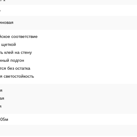
е
иновая
ское соответствие
 щеткой
ь клей на стену
ный подгон
ся без остатка
 светостойкость
ая
ая
я
,05м