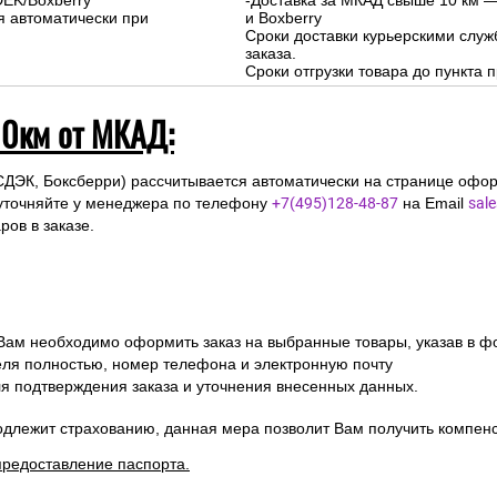
DEK/Boxberry
-Доставка за МКАД свыше 10 км —
я автоматически при
и Boxberry
Сроки доставки курьерскими слу
заказа.
Сроки отгрузки товара до пункта п
10км от МКАД:
СДЭК, Боксберри) рассчитывается автоматически на странице офор
уточняйте у менеджера по телефону
+7(495)128-48-87
на Email
sal
ов в заказе.
 Вам необходимо оформить заказ на выбранные товары, указав в ф
ля полностью, номер телефона и электронную почту
ля подтверждения заказа и уточнения внесенных данных.
одлежит страхованию, данная мера позволит Вам получить компен
предоставление паспорта.