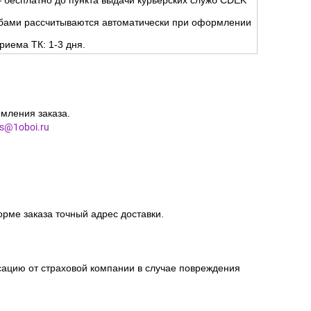
 бесплатно до пункта выдачи курьерских служб CDEK
жбами рассчитываются автоматически при оформлении
риема ТК: 1-3 дня.
мления заказа.
es@1oboi.ru
орме заказа точный адрес доставки.
сацию от страховой компании в случае повреждения