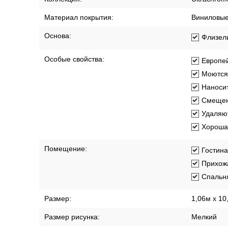
Материал покрытия:
Виниловы
Основа:
Флизел
Особые свойства:
Европей
Моются
Наносит
Смещен
Удаляют
Хорошая
Помещение:
Гостин
Прихож
Спальн
Размер:
1,06м х 10
Размер рисунка:
Мелкий