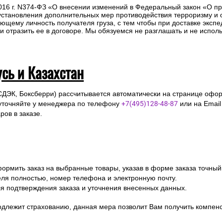
2016 г. N374-ФЗ «О внесении изменений в Федеральный закон «О п
 установления дополнительных мер противодействия терроризму и
ющему личность получателя груза, с тем чтобы при доставке эксп
отразить ее в договоре. Мы обязуемся не разглашать и не исполь
усь и Казахстан
СДЭК, Боксберри) рассчитывается автоматически на странице офор
уточняйте у менеджера по телефону
+7(495)128-48-87
или на Emai
ов в заказе.
ормить заказ на выбранные товары, указав в форме заказа точный
я полностью, номер телефона и электронную почту.
я подтверждения заказа и уточнения внесенных данных.
одлежит страхованию, данная мера позволит Вам получить компен