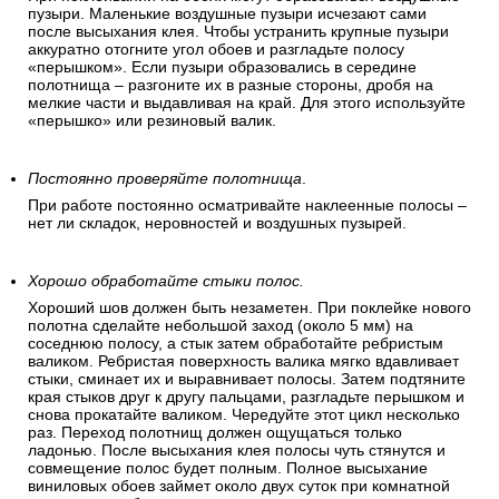
пузыри. Маленькие воздушные пузыри исчезают сами
после высыхания клея. Чтобы устранить крупные пузыри
аккуратно отогните угол обоев и разгладьте полосу
«перышком». Если пузыри образовались в середине
полотнища – разгоните их в разные стороны, дробя на
мелкие части и выдавливая на край. Для этого используйте
«перышко» или резиновый валик.
Постоянно проверяйте полотнища
.
При работе постоянно осматривайте наклеенные полосы –
нет ли складок, неровностей и воздушных пузырей.
Хорошо обработайте стыки полос.
Хороший шов должен быть незаметен. При поклейке нового
полотна сделайте небольшой заход (около 5 мм) на
соседнюю полосу, а стык затем обработайте ребристым
валиком. Ребристая поверхность валика мягко вдавливает
стыки, сминает их и выравнивает полосы. Затем подтяните
края стыков друг к другу пальцами, разгладьте перышком и
снова прокатайте валиком. Чередуйте этот цикл несколько
раз. Переход полотнищ должен ощущаться только
ладонью. После высыхания клея полосы чуть стянутся и
совмещение полос будет полным. Полное высыхание
виниловых обоев займет около двух суток при комнатной