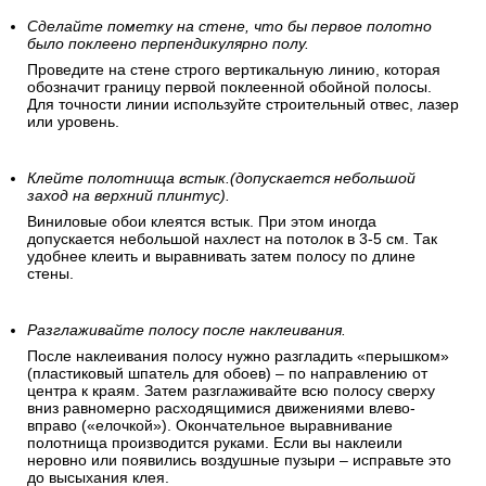
Сделайте пометку на стене, что бы первое полотно
было поклеено перпендикулярно полу.
Проведите на стене строго вертикальную линию, которая
обозначит границу первой поклеенной обойной полосы.
Для точности линии используйте строительный отвес, лазер
или уровень.
Клейте полотнища встык.(допускается небольшой
заход на верхний плинтус).
Виниловые обои клеятся встык. При этом иногда
допускается небольшой нахлест на потолок в 3-5 см. Так
удобнее клеить и выравнивать затем полосу по длине
стены.
Разглаживайте полосу после наклеивания.
После наклеивания полосу нужно разгладить «перышком»
(пластиковый шпатель для обоев) – по направлению от
центра к краям. Затем разглаживайте всю полосу сверху
вниз равномерно расходящимися движениями влево-
вправо («елочкой»). Окончательное выравнивание
полотнища производится руками. Если вы наклеили
неровно или появились воздушные пузыри – исправьте это
до высыхания клея.