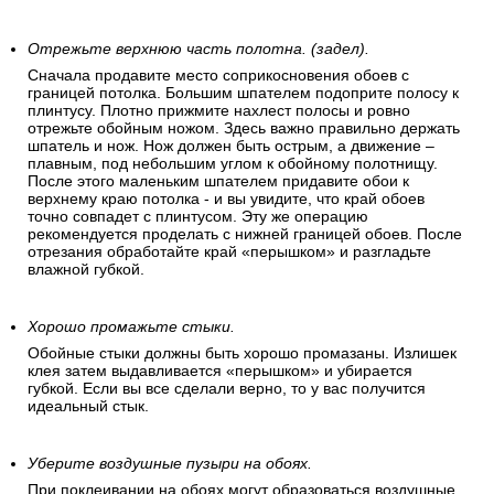
Отрежьте верхнюю часть полотна. (задел).
Сначала продавите место соприкосновения обоев с
границей потолка. Большим шпателем подоприте полосу к
плинтусу. Плотно прижмите нахлест полосы и ровно
отрежьте обойным ножом. Здесь важно правильно держать
шпатель и нож. Нож должен быть острым, а движение –
плавным, под небольшим углом к обойному полотнищу.
После этого маленьким шпателем придавите обои к
верхнему краю потолка - и вы увидите, что край обоев
точно совпадет с плинтусом. Эту же операцию
рекомендуется проделать с нижней границей обоев. После
отрезания обработайте край «перышком» и разгладьте
влажной губкой.
Хорошо промажьте стыки.
Обойные стыки должны быть хорошо промазаны. Излишек
клея затем выдавливается «перышком» и убирается
губкой. Если вы все сделали верно, то у вас получится
идеальный стык.
Уберите воздушные пузыри на обоях.
При поклеивании на обоях могут образоваться воздушные