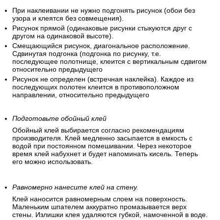
При наклеивании не нужно подгонять рисунок (обои без
узора и клеятся без совмещения).
Рисунок прямой (одинаковые рисунки стыкуются друг с
другом на одинаковой высоте).
Смещающийся рисунок, диагональное расположение.
Сдвинутая подгонка (подгонка по рисунку, т.е.
последующее полотнище, клеится с вертикальным сдвигом
относительно предыдущего
Рисунок не определен (встречная наклейка). Каждое из
последующих полотен клеится в противоположном
направлении, относительно предыдущего
Подготовьте обойный клей
Обойный клей выбирается согласно рекомендациям
производителя. Клей медленно засыпается в емкость с
водой при постоянном помешивании. Через некоторое
время клей набухнет и будет напоминать кисель. Теперь
его можно использовать.
Равномерно нанесите клей на стену.
Клей наносится равномерным слоем на поверхность.
Маленьким шпателем аккуратно промазывается верх
стены. Излишки клея удаляются губкой, намоченной в воде.