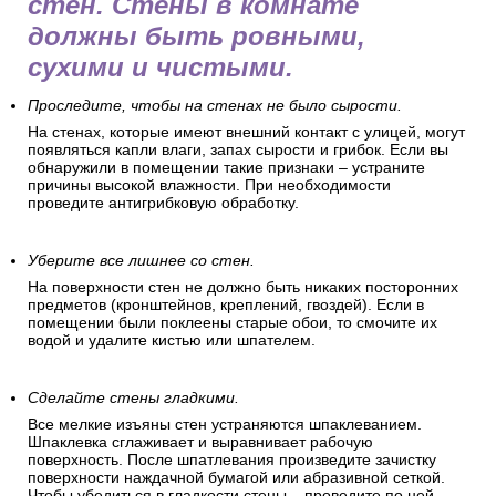
стен. Стены в комнате
должны быть ровными,
сухими и чистыми.
Проследите, чтобы на стенах не было сырости.
На стенах, которые имеют внешний контакт с улицей, могут
появляться капли влаги, запах сырости и грибок. Если вы
обнаружили в помещении такие признаки – устраните
причины высокой влажности. При необходимости
проведите антигрибковую обработку.
Уберите все лишнее со стен.
На поверхности стен не должно быть никаких посторонних
предметов (кронштейнов, креплений, гвоздей). Если в
помещении были поклеены старые обои, то смочите их
водой и удалите кистью или шпателем.
Сделайте стены гладкими.
Все мелкие изъяны стен устраняются шпаклеванием.
Шпаклевка сглаживает и выравнивает рабочую
поверхность. После шпатлевания произведите зачистку
поверхности наждачной бумагой или абразивной сеткой.
Чтобы убедиться в гладкости стены – проведите по ней