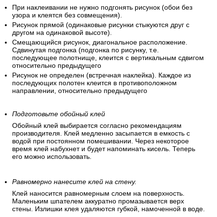
При наклеивании не нужно подгонять рисунок (обои без
узора и клеятся без совмещения).
Рисунок прямой (одинаковые рисунки стыкуются друг с
другом на одинаковой высоте).
Смещающийся рисунок, диагональное расположение.
Сдвинутая подгонка (подгонка по рисунку, т.е.
последующее полотнище, клеится с вертикальным сдвигом
относительно предыдущего
Рисунок не определен (встречная наклейка). Каждое из
последующих полотен клеится в противоположном
направлении, относительно предыдущего
Подготовьте обойный клей
Обойный клей выбирается согласно рекомендациям
производителя. Клей медленно засыпается в емкость с
водой при постоянном помешивании. Через некоторое
время клей набухнет и будет напоминать кисель. Теперь
его можно использовать.
Равномерно нанесите клей на стену.
Клей наносится равномерным слоем на поверхность.
Маленьким шпателем аккуратно промазывается верх
стены. Излишки клея удаляются губкой, намоченной в воде.