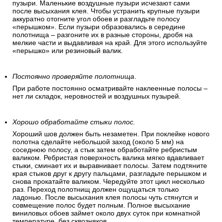
пузыри. Маленькие воздушные пузыри исчезают сами
после высыхания клея. Чтобы устранить крупные пузыри
аккуратно отогните угол обоев и разгладьте полосу
«перышком». Если пузыри образовались в середине
полотнища – разгоните их в разные стороны, дробя на
мелкие части и выдавливая на край. Для этого используйте
«перышко» или резиновый валик.
Постоянно проверяйте полотнища
.
При работе постоянно осматривайте наклеенные полосы –
нет ли складок, неровностей и воздушных пузырей.
Хорошо обработайте стыки полос.
Хороший шов должен быть незаметен. При поклейке нового
полотна сделайте небольшой заход (около 5 мм) на
соседнюю полосу, а стык затем обработайте ребристым
валиком. Ребристая поверхность валика мягко вдавливает
стыки, сминает их и выравнивает полосы. Затем подтяните
края стыков друг к другу пальцами, разгладьте перышком и
снова прокатайте валиком. Чередуйте этот цикл несколько
раз. Переход полотнищ должен ощущаться только
ладонью. После высыхания клея полосы чуть стянутся и
совмещение полос будет полным. Полное высыхание
виниловых обоев займет около двух суток при комнатной
температуре, без сквозняков.