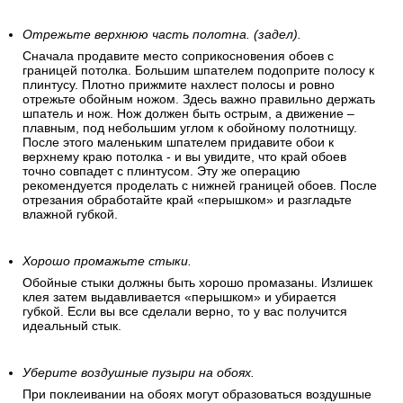
Отрежьте верхнюю часть полотна. (задел).
Сначала продавите место соприкосновения обоев с
границей потолка. Большим шпателем подоприте полосу к
плинтусу. Плотно прижмите нахлест полосы и ровно
отрежьте обойным ножом. Здесь важно правильно держать
шпатель и нож. Нож должен быть острым, а движение –
плавным, под небольшим углом к обойному полотнищу.
После этого маленьким шпателем придавите обои к
верхнему краю потолка - и вы увидите, что край обоев
точно совпадет с плинтусом. Эту же операцию
рекомендуется проделать с нижней границей обоев. После
отрезания обработайте край «перышком» и разгладьте
влажной губкой.
Хорошо промажьте стыки.
Обойные стыки должны быть хорошо промазаны. Излишек
клея затем выдавливается «перышком» и убирается
губкой. Если вы все сделали верно, то у вас получится
идеальный стык.
Уберите воздушные пузыри на обоях.
При поклеивании на обоях могут образоваться воздушные