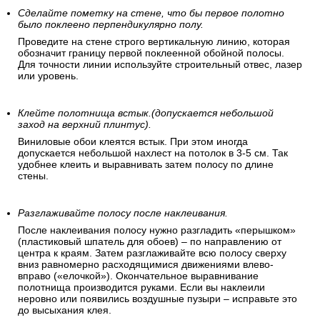
Сделайте пометку на стене, что бы первое полотно
было поклеено перпендикулярно полу.
Проведите на стене строго вертикальную линию, которая
обозначит границу первой поклеенной обойной полосы.
Для точности линии используйте строительный отвес, лазер
или уровень.
Клейте полотнища встык.(допускается небольшой
заход на верхний плинтус).
Виниловые обои клеятся встык. При этом иногда
допускается небольшой нахлест на потолок в 3-5 см. Так
удобнее клеить и выравнивать затем полосу по длине
стены.
Разглаживайте полосу после наклеивания.
После наклеивания полосу нужно разгладить «перышком»
(пластиковый шпатель для обоев) – по направлению от
центра к краям. Затем разглаживайте всю полосу сверху
вниз равномерно расходящимися движениями влево-
вправо («елочкой»). Окончательное выравнивание
полотнища производится руками. Если вы наклеили
неровно или появились воздушные пузыри – исправьте это
до высыхания клея.