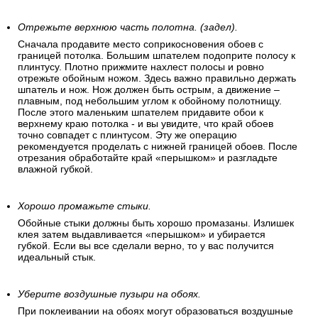
Отрежьте верхнюю часть полотна. (задел).
Сначала продавите место соприкосновения обоев с
границей потолка. Большим шпателем подоприте полосу к
плинтусу. Плотно прижмите нахлест полосы и ровно
отрежьте обойным ножом. Здесь важно правильно держать
шпатель и нож. Нож должен быть острым, а движение –
плавным, под небольшим углом к обойному полотнищу.
После этого маленьким шпателем придавите обои к
верхнему краю потолка - и вы увидите, что край обоев
точно совпадет с плинтусом. Эту же операцию
рекомендуется проделать с нижней границей обоев. После
отрезания обработайте край «перышком» и разгладьте
влажной губкой.
Хорошо промажьте стыки.
Обойные стыки должны быть хорошо промазаны. Излишек
клея затем выдавливается «перышком» и убирается
губкой. Если вы все сделали верно, то у вас получится
идеальный стык.
Уберите воздушные пузыри на обоях.
При поклеивании на обоях могут образоваться воздушные