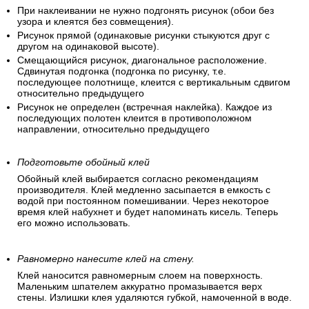
При наклеивании не нужно подгонять рисунок (обои без
узора и клеятся без совмещения).
Рисунок прямой (одинаковые рисунки стыкуются друг с
другом на одинаковой высоте).
Смещающийся рисунок, диагональное расположение.
Сдвинутая подгонка (подгонка по рисунку, т.е.
последующее полотнище, клеится с вертикальным сдвигом
относительно предыдущего
Рисунок не определен (встречная наклейка). Каждое из
последующих полотен клеится в противоположном
направлении, относительно предыдущего
Подготовьте обойный клей
Обойный клей выбирается согласно рекомендациям
производителя. Клей медленно засыпается в емкость с
водой при постоянном помешивании. Через некоторое
время клей набухнет и будет напоминать кисель. Теперь
его можно использовать.
Равномерно нанесите клей на стену.
Клей наносится равномерным слоем на поверхность.
Маленьким шпателем аккуратно промазывается верх
стены. Излишки клея удаляются губкой, намоченной в воде.