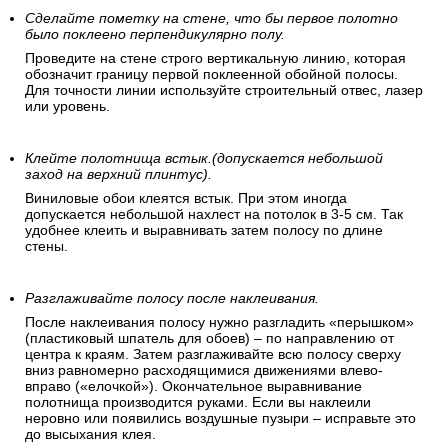
Сделайте пометку на стене, что бы первое полотно
было поклеено перпендикулярно полу.
Проведите на стене строго вертикальную линию, которая
обозначит границу первой поклеенной обойной полосы.
Для точности линии используйте строительный отвес, лазер
или уровень.
Клейте полотнища встык.(допускается небольшой
заход на верхний плинтус).
Виниловые обои клеятся встык. При этом иногда
допускается небольшой нахлест на потолок в 3-5 см. Так
удобнее клеить и выравнивать затем полосу по длине
стены.
Разглаживайте полосу после наклеивания.
После наклеивания полосу нужно разгладить «перышком»
(пластиковый шпатель для обоев) – по направлению от
центра к краям. Затем разглаживайте всю полосу сверху
вниз равномерно расходящимися движениями влево-
вправо («елочкой»). Окончательное выравнивание
полотнища производится руками. Если вы наклеили
неровно или появились воздушные пузыри – исправьте это
до высыхания клея.