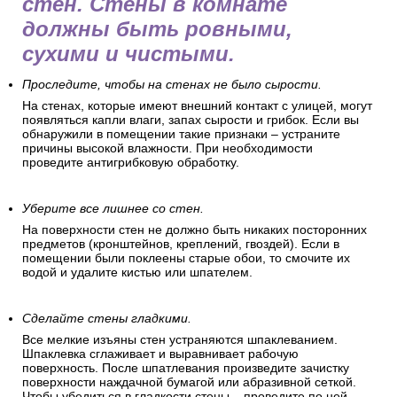
стен. Стены в комнате
должны быть ровными,
сухими и чистыми.
Проследите, чтобы на стенах не было сырости.
На стенах, которые имеют внешний контакт с улицей, могут
появляться капли влаги, запах сырости и грибок. Если вы
обнаружили в помещении такие признаки – устраните
причины высокой влажности. При необходимости
проведите антигрибковую обработку.
Уберите все лишнее со стен.
На поверхности стен не должно быть никаких посторонних
предметов (кронштейнов, креплений, гвоздей). Если в
помещении были поклеены старые обои, то смочите их
водой и удалите кистью или шпателем.
Сделайте стены гладкими.
Все мелкие изъяны стен устраняются шпаклеванием.
Шпаклевка сглаживает и выравнивает рабочую
поверхность. После шпатлевания произведите зачистку
поверхности наждачной бумагой или абразивной сеткой.
Чтобы убедиться в гладкости стены – проведите по ней