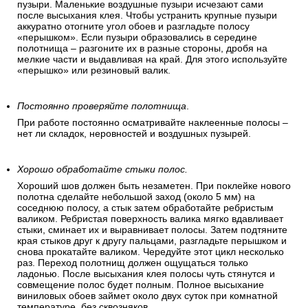
пузыри. Маленькие воздушные пузыри исчезают сами
после высыхания клея. Чтобы устранить крупные пузыри
аккуратно отогните угол обоев и разгладьте полосу
«перышком». Если пузыри образовались в середине
полотнища – разгоните их в разные стороны, дробя на
мелкие части и выдавливая на край. Для этого используйте
«перышко» или резиновый валик.
Постоянно проверяйте полотнища
.
При работе постоянно осматривайте наклеенные полосы –
нет ли складок, неровностей и воздушных пузырей.
Хорошо обработайте стыки полос.
Хороший шов должен быть незаметен. При поклейке нового
полотна сделайте небольшой заход (около 5 мм) на
соседнюю полосу, а стык затем обработайте ребристым
валиком. Ребристая поверхность валика мягко вдавливает
стыки, сминает их и выравнивает полосы. Затем подтяните
края стыков друг к другу пальцами, разгладьте перышком и
снова прокатайте валиком. Чередуйте этот цикл несколько
раз. Переход полотнищ должен ощущаться только
ладонью. После высыхания клея полосы чуть стянутся и
совмещение полос будет полным. Полное высыхание
виниловых обоев займет около двух суток при комнатной
температуре, без сквозняков.