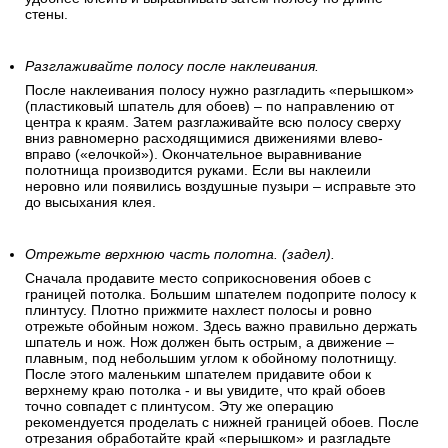
стены.
Разглаживайте полосу после наклеивания.
После наклеивания полосу нужно разгладить «перышком»
(пластиковый шпатель для обоев) – по направлению от
центра к краям. Затем разглаживайте всю полосу сверху
вниз равномерно расходящимися движениями влево-
вправо («елочкой»). Окончательное выравнивание
полотнища производится руками. Если вы наклеили
неровно или появились воздушные пузыри – исправьте это
до высыхания клея.
Отрежьте верхнюю часть полотна. (задел).
Сначала продавите место соприкосновения обоев с
границей потолка. Большим шпателем подоприте полосу к
плинтусу. Плотно прижмите нахлест полосы и ровно
отрежьте обойным ножом. Здесь важно правильно держать
шпатель и нож. Нож должен быть острым, а движение –
плавным, под небольшим углом к обойному полотнищу.
После этого маленьким шпателем придавите обои к
верхнему краю потолка - и вы увидите, что край обоев
точно совпадет с плинтусом. Эту же операцию
рекомендуется проделать с нижней границей обоев. После
отрезания обработайте край «перышком» и разгладьте