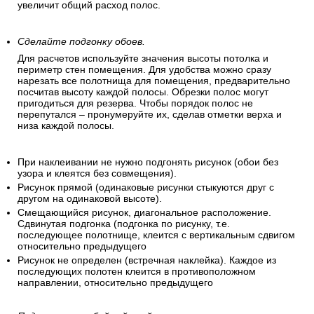
увеличит общий расход полос.
Сделайте подгонку обоев.
Для расчетов используйте значения высоты потолка и
периметр стен помещения. Для удобства можно сразу
нарезать все полотнища для помещения, предварительно
посчитав высоту каждой полосы. Обрезки полос могут
пригодиться для резерва. Чтобы порядок полос не
перепутался – пронумеруйте их, сделав отметки верха и
низа каждой полосы.
При наклеивании не нужно подгонять рисунок (обои без
узора и клеятся без совмещения).
Рисунок прямой (одинаковые рисунки стыкуются друг с
другом на одинаковой высоте).
Смещающийся рисунок, диагональное расположение.
Сдвинутая подгонка (подгонка по рисунку, т.е.
последующее полотнище, клеится с вертикальным сдвигом
относительно предыдущего
Рисунок не определен (встречная наклейка). Каждое из
последующих полотен клеится в противоположном
направлении, относительно предыдущего