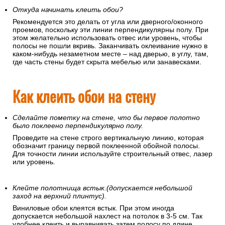
Откуда начинать клеить обои?
Рекомендуется это делать от угла или дверного/оконного
проемов, поскольку эти линии перпендикулярны полу. При
этом желательно использовать отвес или уровень, чтобы
полосы не пошли вкривь. Заканчивать оклеивание нужно в
каком-нибудь незаметном месте – над дверью, в углу, там,
где часть стены будет скрыта мебелью или занавесками.
Как клеить обои на стену
Сделайте пометку на стене, что бы первое полотно
было поклеено перпендикулярно полу.
Проведите на стене строго вертикальную линию, которая
обозначит границу первой поклеенной обойной полосы.
Для точности линии используйте строительный отвес, лазер
или уровень.
Клейте полотнища встык.(допускается небольшой
заход на верхний плинтус).
Виниловые обои клеятся встык. При этом иногда
допускается небольшой нахлест на потолок в 3-5 см. Так
удобнее клеить и выравнивать затем полосу по длине