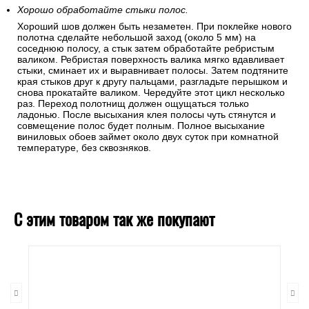
Постоянно проверяйте полотнища
.
При работе постоянно осматривайте наклеенные полосы –
нет ли складок, неровностей и воздушных пузырей.
Хорошо обработайте стыки полос.
Хороший шов должен быть незаметен. При поклейке нового
полотна сделайте небольшой заход (около 5 мм) на
соседнюю полосу, а стык затем обработайте ребристым
валиком. Ребристая поверхность валика мягко вдавливает
стыки, сминает их и выравнивает полосы. Затем подтяните
края стыков друг к другу пальцами, разгладьте перышком и
снова прокатайте валиком. Чередуйте этот цикл несколько
раз. Переход полотнищ должен ощущаться только
ладонью. После высыхания клея полосы чуть стянутся и
совмещение полос будет полным. Полное высыхание
виниловых обоев займет около двух суток при комнатной
температуре, без сквозняков.
С этим товаром так же покупают