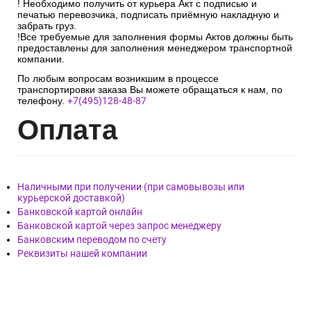
! При выявлении несоответствия количества мест, либо при
обнаружении повреждений упаковки необходимо составить
претензионный Акт, в котором указать расхождения в кол-ве
мест или указать кол-во поврежденных мест, а также
произвести вскрытие упаковки для проверки на наличие
повреждений товара, зафиксировать на фото или видео.
! Необходимо получить от курьера Акт с подписью и
печатью перевозчика, подписать приёмную накладную и
забрать груз.
!Все требуемые для заполнения формы Актов должны быть
предоставлены для заполнения менеджером транспортной
компании.
По любым вопросам возникшим в процессе
транспортировки заказа Вы можете обращаться к нам, по
телефону.
+7(495)128-48-87
Опл
ата
Наличными при получении (при самовывозы или
курьерской доставкой)
Банковской картой онлайн
Банковской картой через запрос менеджеру