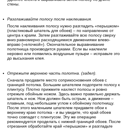
Клейте полотнища встык.(допускается небольшой
заход на верхний плинтус).
Виниловые обои клеятся встык. При этом иногда
допускается небольшой нахлест на потолок в 3-5 см. Так
удобнее клеить и выравнивать затем полосу по длине
стены.
Разглаживайте полосу после наклеивания.
После наклеивания полосу нужно разгладить «перышком»
(пластиковый шпатель для обоев) – по направлению от
центра к краям. Затем разглаживайте всю полосу сверху
вниз равномерно расходящимися движениями влево-
вправо («елочкой»). Окончательное выравнивание
полотнища производится руками. Если вы наклеили
неровно или появились воздушные пузыри – исправьте это
до высыхания клея.
Отрежьте верхнюю часть полотна. (задел).
Сначала продавите место соприкосновения обоев с
границей потолка. Большим шпателем подоприте полосу к
плинтусу. Плотно прижмите нахлест полосы и ровно
отрежьте обойным ножом. Здесь важно правильно держать