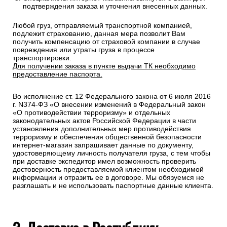
Для расчета стоимости доставки в пределах России Вам
необходимо оформить заказ на выбранные товары,
указав в форме заказа точный адрес доставки.
При оформлении необходимо указать ФИО получателя
полностью, номер телефона и электронную почту
Специалисты интернет-магазина свяжутся с Вами для
подтверждения заказа и уточнения внесенных данных.
Любой груз, отправляемый транспортной компанией,
подлежит страхованию, данная мера позволит Вам
получить компенсацию от страховой компании в случае
повреждения или утраты груза в процессе
транспортировки.
Для получении заказа в пункте выдачи ТК необходимо
предоставление паспорта.
Во исполнение ст. 12 Федерального закона от 6 июля 2016
г. N374-ФЗ «О внесении изменений в Федеральный закон
«О противодействии терроризму» и отдельных
законодательных актов Российской Федерации в части
установления дополнительных мер противодействия
терроризму и обеспечения общественной безопасности
интернет-магазин запрашивает данные по документу,
удостоверяющему личность получателя груза, с тем чтобы
при доставке экспедитор имел возможность проверить
достоверность предоставляемой клиентом необходимой