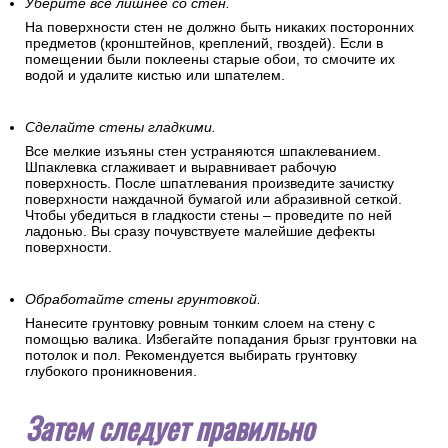
появляться капли влаги, запах сырости и грибок. Если вы
обнаружили в помещении такие признаки – устраните
причины высокой влажности. При необходимости
проведите антигрибковую обработку.
Уберите все лишнее со стен.
На поверхности стен не должно быть никаких посторонних
предметов (кронштейнов, креплений, гвоздей). Если в
помещении были поклеены старые обои, то смочите их
водой и удалите кистью или шпателем.
Сделайте стены гладкими.
Все мелкие изъяны стен устраняются шпаклеванием.
Шпаклевка сглаживает и выравнивает рабочую
поверхность. После шпатлевания произведите зачистку
поверхности наждачной бумагой или абразивной сеткой.
Чтобы убедиться в гладкости стены – проведите по ней
ладонью. Вы сразу почувствуете малейшие дефекты
поверхности.
Обработайте стены грунтовкой.
Нанесите грунтовку ровным тонким слоем на стену с
помощью валика. Избегайте попадания брызг грунтовки на