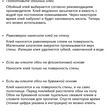
относительно предыдущего
Рисунок не определен (встречная наклейка). Каждое из
последующих полотен клеится в противоположном
направлении, относительно предыдущего
Подготовьте обойный клей
Обойный клей выбирается согласно рекомендациям
производителя. Клей медленно засыпается в емкость с
водой при постоянном помешивании. Через некоторое
время клей набухнет и будет напоминать кисель. Теперь
его можно использовать.
Равномерно нанесите клей на стену.
Клей наносится равномерным слоем на поверхность.
Маленьким шпателем аккуратно промазывается верх
стены. Излишки клея удаляются губкой, намоченной в воде.
Если вы клеите обои на флизелиновой основе
Наносите клей только на поверхность стены.
Е
сли вы клеите обои на бумажной основе