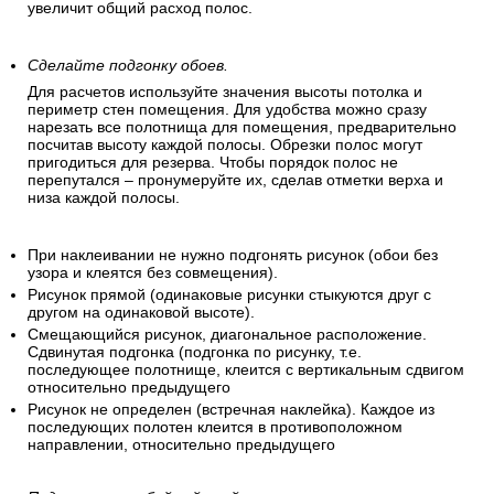
Уточните информацию о стыковке рисунка.
Вид стыковки обоев указан на этикетке в виде стрелок,
обозначающих расположение полос друг к другу. Это нужно
для правильного совпадения рисунка на соседних полосах.
Учтите, что при использовании обоев с большим узором
вам потребуется запас рулонов для стыковки рисунка, что
увеличит общий расход полос.
Сделайте подгонку обоев.
Для расчетов используйте значения высоты потолка и
периметр стен помещения. Для удобства можно сразу
нарезать все полотнища для помещения, предварительно
посчитав высоту каждой полосы. Обрезки полос могут
пригодиться для резерва. Чтобы порядок полос не
перепутался – пронумеруйте их, сделав отметки верха и
низа каждой полосы.
При наклеивании не нужно подгонять рисунок (обои без
узора и клеятся без совмещения).
Рисунок прямой (одинаковые рисунки стыкуются друг с
другом на одинаковой высоте).
Смещающийся рисунок, диагональное расположение.
Сдвинутая подгонка (подгонка по рисунку, т.е.
последующее полотнище, клеится с вертикальным сдвигом