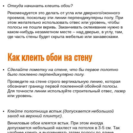
Клей наносится и на поверхность стены, и на само
полотнище. Перед поклейкой расстелите обои на полу.
Обои на бумажной основе тщательно смажьте клеем и
сложите пополам для пропитки. Спустя некоторое время
(точная цифра указана в инструкции) их можно клеить.
Откуда начинать клеить обои?
Рекомендуется это делать от угла или дверного/оконного
проемов, поскольку эти линии перпендикулярны полу. При
этом желательно использовать отвес или уровень, чтобы
полосы не пошли вкривь. Заканчивать оклеивание нужно в
каком-нибудь незаметном месте – над дверью, в углу, там,
где часть стены будет скрыта мебелью или занавесками.
Как клеить обои на стену
Сделайте пометку на стене, что бы первое полотно
было поклеено перпендикулярно полу.
Проведите на стене строго вертикальную линию, которая
обозначит границу первой поклеенной обойной полосы.
Для точности линии используйте строительный отвес, лазер
или уровень.