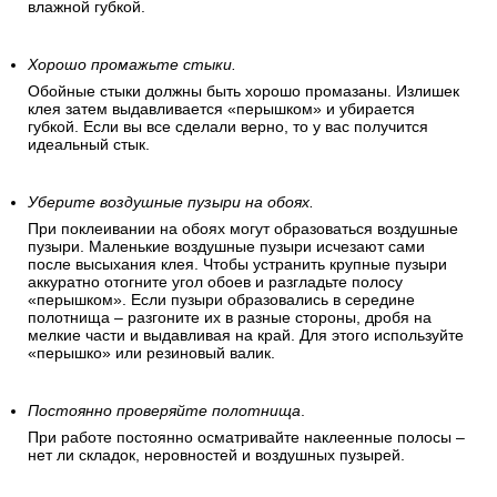
шпатель и нож. Нож должен быть острым, а движение –
плавным, под небольшим углом к обойному полотнищу.
После этого маленьким шпателем придавите обои к
верхнему краю потолка - и вы увидите, что край обоев
точно совпадет с плинтусом. Эту же операцию
рекомендуется проделать с нижней границей обоев. После
отрезания обработайте край «перышком» и разгладьте
влажной губкой.
Хорошо промажьте стыки.
Обойные стыки должны быть хорошо промазаны. Излишек
клея затем выдавливается «перышком» и убирается
губкой. Если вы все сделали верно, то у вас получится
идеальный стык.
Уберите воздушные пузыри на обоях.
При поклеивании на обоях могут образоваться воздушные
пузыри. Маленькие воздушные пузыри исчезают сами
после высыхания клея. Чтобы устранить крупные пузыри
аккуратно отогните угол обоев и разгладьте полосу
«перышком». Если пузыри образовались в середине
полотнища – разгоните их в разные стороны, дробя на
мелкие части и выдавливая на край. Для этого используйте
«перышко» или резиновый валик.